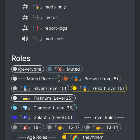
『🎖』mods-only
『➕』invites
『❗』report-logs
『📞』mod-calls
Roles
@everyone
『🔇』Muted
┈┈┈ Muted Role┈┈┈
『🥉』 Bronze (Level 5)
『🥈』 Silver (Level 10)
『🥇』 Gold (Level 15)
『💳』 Platinum (Level 25)
『💎』 Diamond (Level 35)
『🌌』 Galactic (Level 50)
┈┈┈ Level Roles ┈┈┈
『🔞』 18+
『🧑』 15-17
『🧒』 13-14
┈┈┈ Age Roles ┈┈┈
『🌈』 they/them