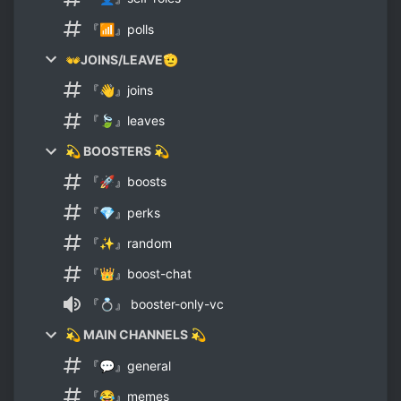
『📶』polls
👐JOINS/LEAVE🫡
『👋』joins
『🍃』leaves
💫 BOOSTERS 💫
『🚀』boosts
『💎』perks
『✨』random
『👑』boost-chat
『💍』 booster-only-vc
💫 MAIN CHANNELS 💫
『💬』general
『😂』memes