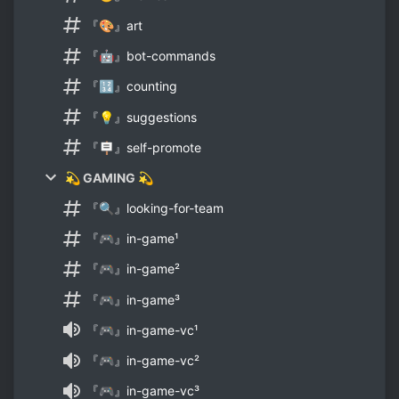
『🎨』art
『🤖』bot-commands
『🔢』counting
『💡』suggestions
『🪧』self-promote
💫 GAMING 💫
『🔍』looking-for-team
『🎮』in-game¹
『🎮』in-game²
『🎮』in-game³
『🎮』in-game-vc¹
『🎮』in-game-vc²
『🎮』in-game-vc³