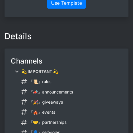
Use Template
Details
Channels
💫 IMPORTANT 💫
『📜』rules
『📣』announcements
『🎉』giveaways
『🎪』events
『🤝』partnerships
『👤』self-roles