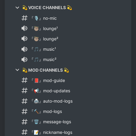
💫 VOICE CHANNELS 💫
『🎙』no-mic
『🦥』lounge¹
『🦥』lounge²
『🎵』music¹
『🎵』music²
💫 MOD CHANNELS 💫
『📕』mod-guide
『📢』mod-updates
『🖨』auto-mod-logs
『🔨』mod-logs
『🗑』message-logs
『📝』nickname-logs