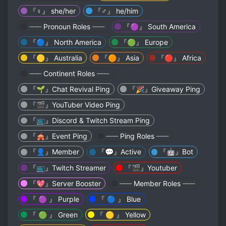
『♀️』 she/her
『♂️』 he/him
┈┈┈ Pronoun Roles ┈┈┈
『🟣』 South America
『🔵』 North America
『🟢』 Europe
『🟡』 Australia
『🟠』 Asia
『🔴』 Africa
┈┈┈ Continent Roles ┈┈┈
『🌱』Chat Revival Ping
『🎉』Giveaway Ping
『🎬』YouTuber Video Ping
『📺』Discord & Twitch Stream Ping
『🎪』Event Ping
┈┈┈ Ping Roles ┈┈┈
『👤』Member
『💬』Active
『🤖』Bot
『📺』Twitch Streamer
『🎬』Youtuber
『💖』Server Booster
┈┈┈ Member Roles ┈┈┈
『 🟣 』 Purple
『 🔵 』 Blue
『 🟢 』 Green
『 🟡 』 Yellow