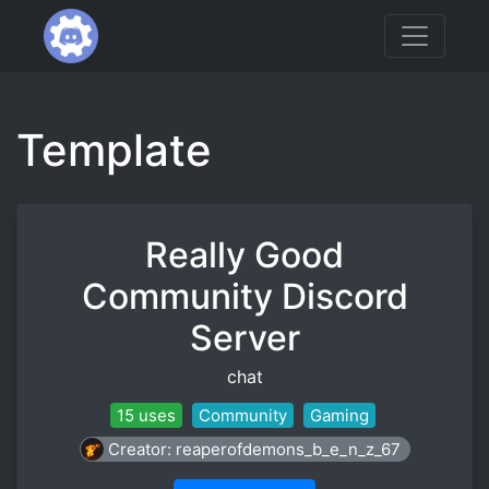
Template
Really Good
Community Discord
Server
chat
15 uses
Community
Gaming
Creator: reaperofdemons_b_e_n_z_67