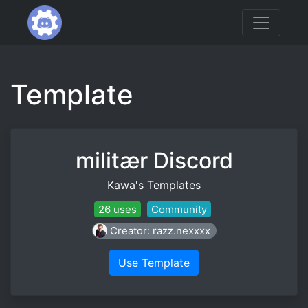
Template
militær Discord
Kawa's Templates
26 uses
Community
Creator: razz.nexxxx
Use Template