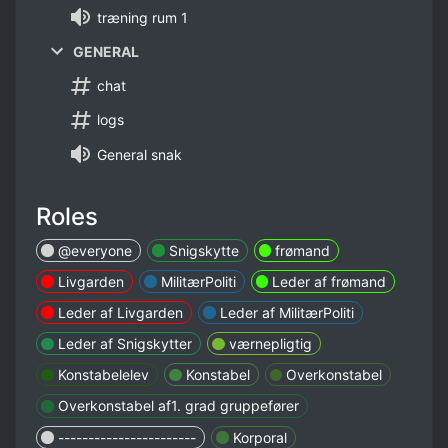
træning rum 1
GENERAL
chat
logs
General snak
Roles
@everyone
Snigskytte
frømand
Livgarden
MilitærPoliti
Leder af frømand
Leder af Livgarden
Leder af MilitærPoliti
Leder af Snigskytter
værnepligtig
Konstabelelev
Konstabel
Overkonstabel
Overkonstabel af1. grad gruppefører
-----------------------
Korporal