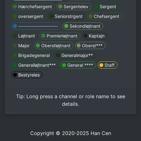
Hærchefsergent
Sergentelev
Sergent
oversergent
Seniorstrgent
Chefsergent
---------------------
Sekondløjtnant
Løjtnant
Premierløjtnant
Kaptajn
Major
Oberstløjtnant
Oberst***
Brigadegeneral
Generalmajor**
Generalløjtnant***
General ****
Staff
Bestyreles
Tip:
Long press
a channel or role name to see
details.
Copyright © 2020-2025
Han Cen