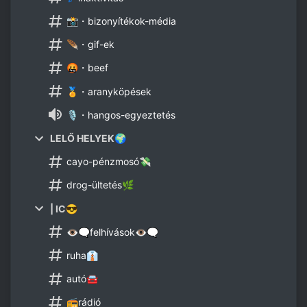
📸・bizonyítékok-média
🪶・gif-ek
🤬・beef
🏅・aranyköpések
🎙️・hangos-egyeztetés
LELŐ HELYEK🌍
cayo-pénzmosó💸
drog-ültetés🌿
| IC😎
👁️🗨️felhívások👁️🗨️
ruha👔
autó🚘
📻rádió