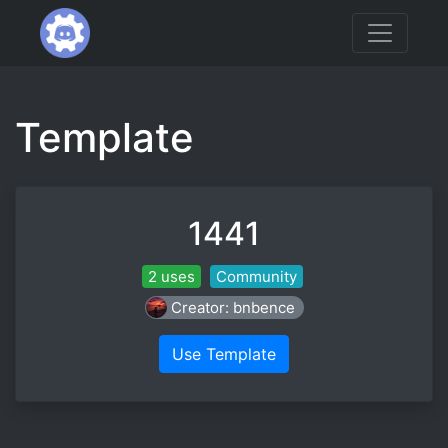
Template
1441
2 uses
Community
Creator: bnbence
Use Template