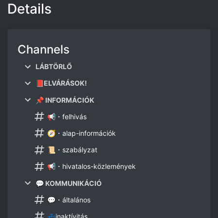
Details
Channels
LÁBTÖRLŐ
📕ELVÁRÁSOK!
📌 INFORMÁCIÓK
📢・felhivás
🧭・alap-információk
📜・szabályzat
📢・hivatalos-közlemények
💬 KOMMUNIKÁCIÓ
💬・általános
💤inaktívitás