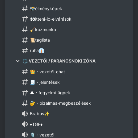
📸élményképek
👀itteni-ic-elvárások
🧹közmunka
📜taglista
ruha👔
⚖️ VEZETŐI / PARANCSNOKI ZÓNA
👑・vezetői-chat
🧾・jelentések
⚠️・fegyelmi-ügyek
🔐・bizalmas-megbeszélések
Brabus✨
♦️TGF♦️
🎙️・vezetői