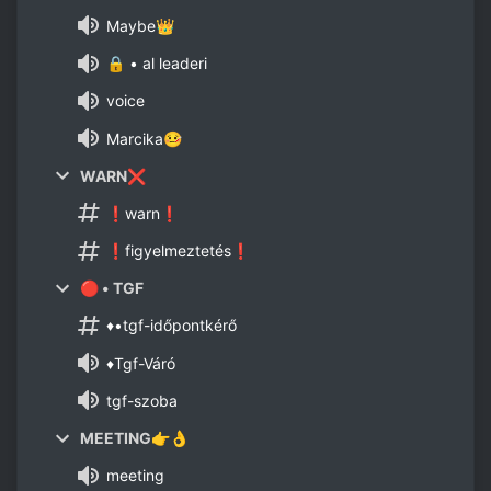
Maybe👑
🔒 • al leaderi
voice
Marcika🤒
WARN❌
❗warn❗
❗figyelmeztetés❗
🔴 • TGF
♦️•tgf-időpontkérő
♦️Tgf-Váró
tgf-szoba
MEETING👉👌
meeting