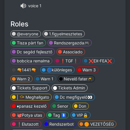
voice 1
Roles
@everyone
1.figyelmesztetes
Tisza pàrt fan
Rendszergazda🎮
Dc segéd fejlesztő
Associado
bobcica remalma
❗️TGF❗️
❌EX-FEA❌
🔫1441🔫
🌀különleges
Warn 3
Warn 2
Warn 1
Nevelő fater🥷
Tickets Support
Tickets Admin
| 📯 Meghallgato
Dc megfigyelő👀
♦️panasz kezelő
Senor
Don
🐙Potya utas
Tag 🚹
VIP🔒
❗Elutazott
Rendszerbot
🟠 VEZETŐSÉG