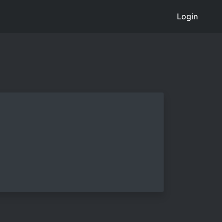
Login