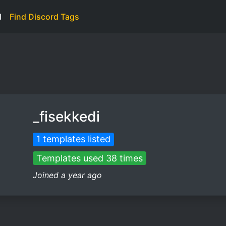
d
Find Discord Tags
_fisekkedi
1 templates listed
Templates used 38 times
Joined a year ago