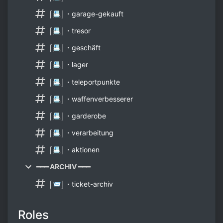
⌠📇⌡・garage-gekauft
⌠📇⌡・tresor
⌠📇⌡・geschäft
⌠📇⌡・lager
⌠📇⌡・teleportpunkte
⌠📇⌡・waffenverbesserer
⌠📇⌡・garderobe
⌠📇⌡・verarbeitung
⌠📇⌡・aktionen
━━━ ARCHIV ━━━
⌠📨⌡・ticket-archiv
Roles