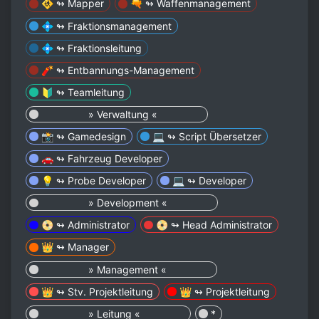
🚸 ↬ Mapper
🔫 ↬ Waffenmanagement
💠 ↬ Fraktionsmanagement
💠 ↬ Fraktionsleitung
🧨 ↬ Entbannungs-Management
🔰 ↬ Teamleitung
⠀ ⠀ ⠀ ⠀⠀ » Verwaltung «⠀ ⠀ ⠀ ⠀⠀
📸 ↬ Gamedesign
💻 ↬ Script Übersetzer
🚗 ↬ Fahrzeug Developer
💡 ↬ Probe Developer
💻 ↬ Developer
⠀ ⠀ ⠀ ⠀⠀ » Development «⠀ ⠀ ⠀ ⠀⠀
📀 ↬ Administrator
📀 ↬ Head Administrator
👑 ↬ Manager
⠀ ⠀ ⠀ ⠀⠀ » Management «⠀ ⠀ ⠀ ⠀⠀
👑 ↬ Stv. Projektleitung
👑 ↬ Projektleitung
⠀ ⠀ ⠀ ⠀⠀ » Leitung «⠀ ⠀ ⠀ ⠀⠀
*