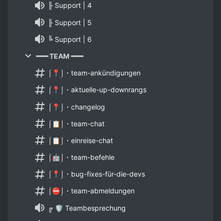
╟ Support | 4
╟ Support | 5
╚ Support | 6
━━━ TEAM ━━━
⌠📍⌡・team-ankündigungen
⌠📍⌡・aktuelle-up-downrangs
⌠📍⌡・changelog
⌠📋⌡・team-chat
⌠📋⌡・einreise-chat
⌠🤖⌡・team-befehle
⌠📍⌡・bug-fixes-für-die-devs
⌠⛔⌡・team-abmeldungen
╔ 🛡 Teambesprechung