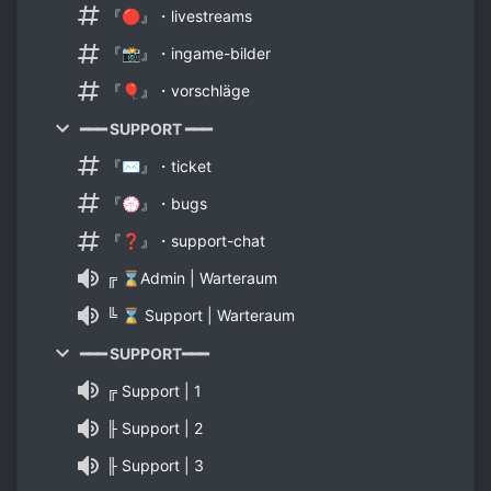
『🔴』・livestreams
『📸』・ingame-bilder
『🎈』・vorschläge
━━━ SUPPORT ━━━
『✉』・ticket
『💮』・bugs
『❓』・support-chat
╔ ⌛Admin | Warteraum
╚ ⌛ Support | Warteraum
━━━ SUPPORT━━━
╔ Support | 1
╟ Support | 2
╟ Support | 3