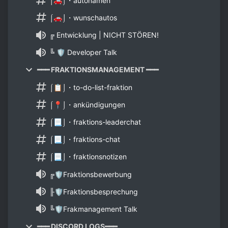
⌠🚗⌡・autonamen
⌠🚗⌡・wunschautos
╔ Entwicklung | NICHT STÖREN!
╚ 🛡 Developer Talk
━━━ FRAKTIONSMANAGEMENT ━━━
⌠📋⌡・to-do-list-fraktion
⌠📍⌡・ankündigungen
⌠📃⌡・fraktions-leaderchat
⌠📃⌡・fraktions-chat
⌠📃⌡・fraktionsnotizen
╔🛡Fraktionsbewerbung
╟🛡Fraktionsbesprechung
╚🛡Frakmanagement Talk
━━━ DISCORD LOGS━━━