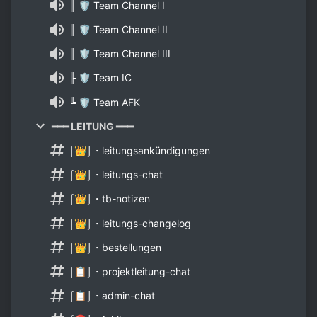
╟ 🛡 Team Channel I
╟ 🛡 Team Channel II
╟ 🛡 Team Channel III
╟ 🛡 Team IC
╚ 🛡 Team AFK
━━━ LEITUNG ━━━
⌠👑⌡・leitungsankündigungen
⌠👑⌡・leitungs-chat
⌠👑⌡・tb-notizen
⌠👑⌡・leitungs-changelog
⌠👑⌡・bestellungen
⌠📋⌡・projektleitung-chat
⌠📋⌡・admin-chat