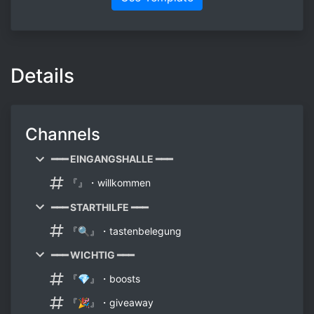
Details
Channels
━━━ EINGANGSHALLE ━━━
『』・willkommen
━━━ STARTHILFE ━━━
『🔍』・tastenbelegung
━━━ WICHTIG ━━━
『💎』・boosts
『🎉』・giveaway