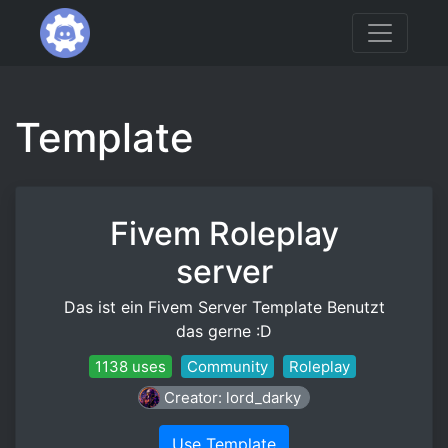
Template
Fivem Roleplay
server
Das ist ein Fivem Server Template Benutzt
das gerne :D
1138 uses
Community
Roleplay
Creator: lord_darky
Use Template