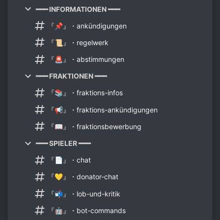
━━━ INFORMATIONEN ━━━
『📌』・ankündigungen
『📜』・regelwerk
『🚨』・abstimmungen
━━━ FRAKTIONEN ━━━
『📚』・fraktions-infos
『📢』・fraktions-ankündigungen
『📖』・fraktionsbewerbung
━━━ SPIELER ━━━
『📄』・chat
『💛』・donator-chat
『📬』・lob-und-kritik
『🤖』・bot-commands