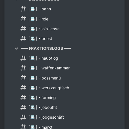
⌠📇⌡・bann
⌠📇⌡・role
⌠📇⌡・join-leave
⌠📇⌡・boost
━━━ FRAKTIONSLOGS ━━━
⌠📇⌡・hauptlog
⌠📇⌡・waffenkammer
⌠📇⌡・bossmenü
⌠📇⌡・werkzeugtisch
⌠📇⌡・farming
⌠📇⌡・joboutfit
⌠📇⌡・jobgeschäft
⌠📇⌡・markt