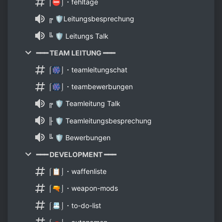
⌠⛔⌡・fehltage
╔ 🛡Leitungsbesprechung
╚ 🛡 Leitungs Talk
━━━ TEAM LEITUNG ━━━
⌠🎆⌡・teamleitungschat
⌠🎆⌡・teambewerbungen
╔ 🛡 Teamleitung Talk
╟ 🛡 Teamleitungsbesprechung
╚ 🛡 Bewerbungen
━━━ DEVELOPMENT ━━━
⌠📋⌡・waffenliste
⌠🔫⌡・weapon-mods
⌠📇⌡・to-do-list