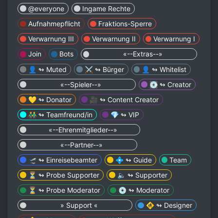
@everyone
Ingame Rechte
Aufnahmepflicht
Fraktions-Sperre
Verwarnung III
Verwarnung II
Verwarnung I
Join
Bots
⠀ ⠀ ⠀ ⠀⠀ «--Extras--»⠀ ⠀ ⠀ ⠀⠀
👤 ↬ Muted
⚔️ ↬ Bürger
👤 ↬ Whitelist
⠀ ⠀ ⠀ ⠀⠀ «--Spieler--»⠀ ⠀ ⠀ ⠀⠀
💽 ↬ Creator
💛 ↬ Donator
🎥 ↬ Content Creator
👬 ↬ Teamfreund/in
💎 ↬ VIP
⠀ ⠀ ⠀ «--Ehrenmitglieder--»⠀ ⠀ ⠀
⠀ ⠀ ⠀ ⠀⠀ «--Partner--»⠀ ⠀ ⠀ ⠀⠀
🛫 ↬ Einreisebeamter
💠 ↬ Guide
Team
⏳ ↬ Probe Supporter
🔈 ↬ Supporter
⏳ ↬ Probe Moderator
💿 ↬ Moderator
⠀ ⠀ ⠀ ⠀⠀ » Support «⠀ ⠀ ⠀ ⠀⠀
🚸 ↬ Designer