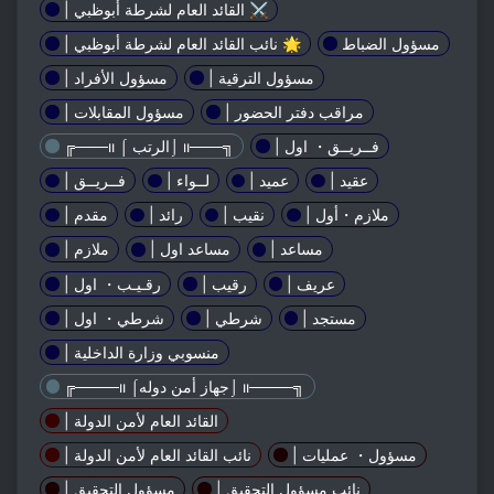
| القائد العام لشرطة أبوظبي ⚔️
مسؤول الضباط
| نائب القائد العام لشرطة أبوظبي 🌟
| مسؤول الترقية
| مسؤول الأفراد
| مراقب دفتر الحضور
| مسؤول المقابلات
| فــريــق・ اول
╔───ıı ⌠ الرتب⌡ ıı───╗
| عقيد
| عميد
| لــواء
| فــريــق
| ملازم・أول
| نقيب
| رائد
| مقدم
| مساعد
| مساعد اول
| ملازم
| عريف
| رقيب
| رقـيـب・ اول
| مستجد
| شرطي
| شرطي・ اول
| منسوبي وزارة الداخلية
╔────ıı ⌠جهاز أمن دوله⌡ ıı────╗
| القائد العام لأمن الدولة
| مسؤول・ عمليات
| نائب القائد العام لأمن الدولة
| نائب مسؤول التحقيق
| مسؤول التحقيق