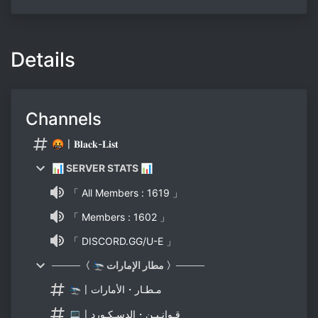
Details
Channels
🤬〡𝐁𝐥𝐚𝐜𝐤-𝐋𝐢𝐬𝐭
📊 SERVER STATS 📊
「 All Members : 1619 」
「 Members : 1602 」
「 DISCORD.GG/U-E 」
────〈 🛬 مطار الإمارات 〉────
🛬〡مـطـار・الأمارات
💻〡قـوانـيـن・الدسـكـورد