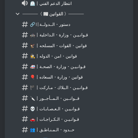
⏲〡انتظار الدعم الفني
─────〈 📰 القوانين 〉─────
🔗〢دستور・الــدولــة
🚓〡قـوانـيـن・وزارة・الـداخلية
🦅〡قوانين・القوات・المسلحه
🕵〡قوانين・امن・الدوله
🚑〡قـوانـيـن・وزارة・الصحـة
🎈〡قوانين・وزارة・السعاده
🏴〡قـوانـيـن・الـبلاك・مـاركت
🔪〡قــوانــين・الـمــأجــور
💀〡قـوانـيـن・الـعـصـابـات
🚗〡قـوانـيـن・الـكـراجـات
👥〡حــدود・الـمـنـاطـق