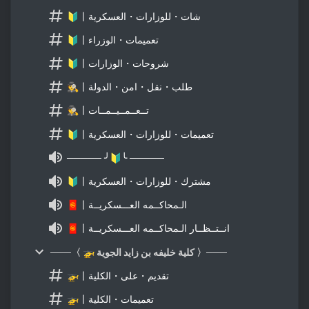
🔰〡شات・للوزارات・العسكرية
🔰〡تعميمات・الوزراء
🔰〡شروحات・الوزارات
🕵〡طلب・نقل・امن・الدولة
🕵〡تــعــمــيــمــات
🔰〡تعميمات・للوزارات・العسكرية
───── ╯🔰╰ ─────
🔰〡مشترك・للوزارات・العسكرية
🧧〡الـمحاكــمه العـــسكريــة
🧧〡انــتــظــار الـمحاكــمه العـــسكريــة
───〈 🚁 كلية خليفه بن زايد الجوية 〉───
🚁〡تقديم・على・الكلية
🚁〡تعميمات・الكلية