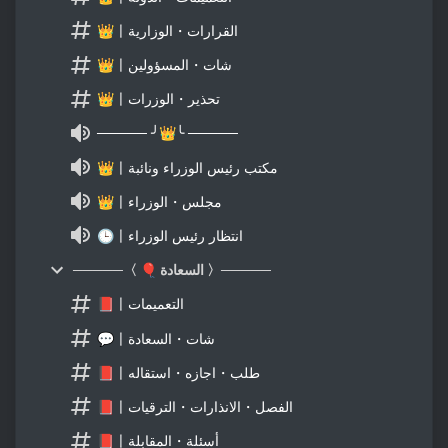
👑〡القرارات・الوزارية
👑〡شات・المسؤولين
👑〡تحذير・الوزرات
───── ╯👑╰ ─────
👑〡مكتب رئيس الوزراء ونائبة
👑〡مجلس・الوزراء
🕒〡انتظار رئيس الوزراء
─────〈 🎈 السعادة 〉─────
📕〡التعميمات
💬〡شات・السعادة
📕〡طلب・اجازه・استقاله
📕〡الفصل・الانذارات・الترقيات
📕〡أسئلة・المقابلة