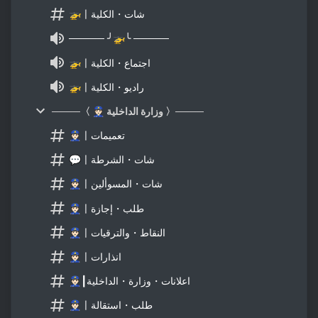
🚁〡شات・الكلية
───── ╯🚁╰ ─────
🚁〡اجتماع・الكلية
🚁〡راديو・الكلية
────〈 👮🏻 وزارة الداخلية 〉────
👮🏻〡تعميمات
💬〡شات・الشرطة
👮🏻〡شات・المسوألين
👮🏻〡طلب・إجازة
👮🏻〡النقاط・والترقيات
👮🏻〡انذارات
👮🏻┃اعلانات・وزارة・الداخلية
👮🏻〡طلب・استقالة