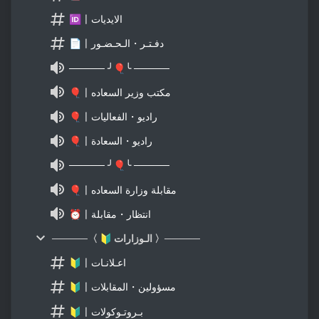
🆔〡الايديات
📄〡دفـتـر・الـحـضـور
───── ╯🎈╰ ─────
🎈〡مكتب وزير السعاده
🎈〡راديو・الفعاليات
🎈〡راديو・السعادة
───── ╯🎈╰ ─────
🎈〡مقابلة وزارة السعاده
⏰〡انتظار・مقابلة
─────〈 🔰 الـوزارات 〉─────
🔰〡اعـلانـات
🔰〡مسؤولين・المقابلات
🔰〡بـروتـوكولات