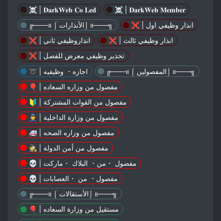
☠️ | 𝐃𝐚𝐫𝐤𝐖𝐞𝐛 𝐂𝐨 𝐋𝐞𝐝
☠️ | 𝐃𝐚𝐫𝐤𝐖𝐞𝐛 𝐌𝐞𝐦𝐛𝐞𝐫
❌ | انذار وظيفي اول
╔───ıı ⌠ الأنذارات⌡ ıı───╗
❌ | انذار وظيفي ثالث
❌ | انذاروظيفي ثاني
❌ | تحذير وظيفي معرض للفصل
╔───ıı ⌠ المفصولين⌡ ıı───╗
➰ | اجازه・ وظيفيه
🎈 | مفصول من وزاره السعاده
🔰 | مفصول من القوات المشتركة
👮‍♂️ | مفصول من وزارة الداخلية
🚑 | مفصول من وزاره الصحه
🕵️‍♂️ | مفصول من أمن الدولة
💀 | مفصول ・من・ البلاك ・ماركت
💀 | مفصول・ من ・العصابات
╔───ıı ⌠ الأستقالات⌡ ıı───╗
🎈 | مستقيل من وزارة السعاده