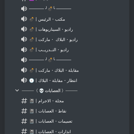
───── ╯💣╰ ─────
💣〡مكتب・الرئيس
💣〡راديو・السيناريوهات
💣〡راديو・البلاك ・ماركت
💣〡راديو・التــدريــب
───── ╯💣╰ ─────
💣〡مقابلة・البلاك・ماركت
🕣〡انتظار・مقابلة・البلاك
────〈 💀 العصابات 〉────
📓〡مجلة・الاجرام
📓〡نقاط・العصابات
📓〡تعميمات・العصابات
📓〡انذارات・العصابات