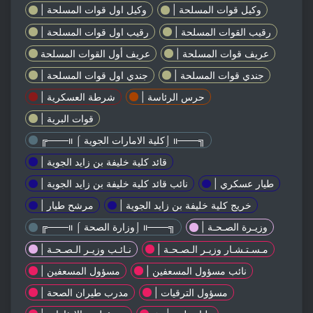
| وكيل قوات المسلحة
| وكيل اول قوات المسلحة
| رقيب القوات المسلحة
| رقيب اول قوات المسلحة
| عريف قوات المسلحة
عريف أول القوات المسلحة
| جندي قوات المسلحة
| جندي اول قوات المسلحة
| حرس الرئاسة
| شرطة العسكرية
| قوات البرية
╔───ıı ⌠ كلية الامارات الجوية⌡ ıı───╗
| قائد كلية خليفة بن زايد الجوية
| طيار عسكري
| نائب قائد كلية خليفة بن زايد الجوية
| خريج كلية خليفة بن زايد الجوية
| مرشح طيار
| وزيـرة الصـحـة
╔───ıı ⌠ وزارة الصحة⌡ ıı───╗
| مـسـتـشـار وزيـر الـصـحـة
| نـائـب وزيـر الـصـحـة
| نائب مسؤول المسعفين
| مسؤول المسعفين
| مسؤول الترقيات
| مدرب طيران الصحة