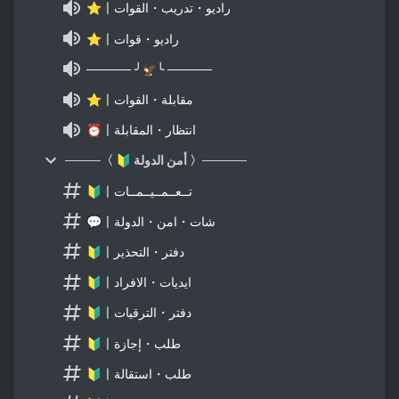
⭐〡راديو・تدريب・القوات
⭐〡راديو・قوات
───── ╯🦅╰ ─────
⭐〡مقابلة・القوات
⏰〡انتظار・المقابلة
────〈 🔰 أمن الدولة 〉─────
🔰〡تــعــمــيــمــات
💬〡شات・امن・الدولة
🔰〡دفتر・التحذير
🔰〡ايديات・الافراد
🔰〡دفتر・الترقيات
🔰〡طلب・إجازة
🔰〡طلب・استقالة