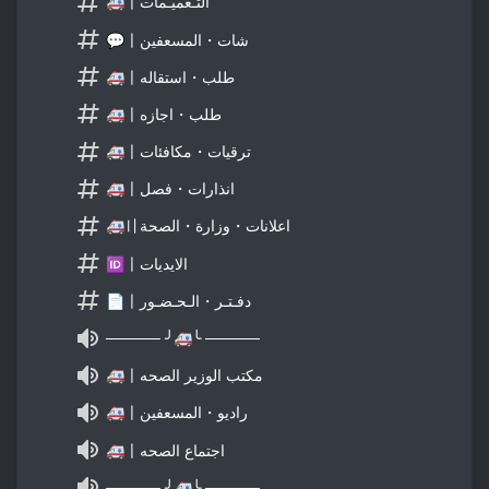
🚑〡التـعميـمات
💬〡شات・المسعفين
🚑〡طلب・استقاله
🚑〡طلب・اجازه
🚑〡ترقيات・مكافئات
🚑〡انذارات・فصل
🚑〢اعلانات・وزارة・الصحة
🆔〡الايديات
📄〡دفـتـر・الـحـضـور
───── ╯🚑╰ ─────
🚑〡مكتب الوزير الصحه
🚑〡راديو・المسعفين
🚑〡اجتماع الصحه
───── ╯🚑╰ ─────