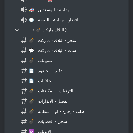
🚑〡مقابلة・المسعفين
🕣〢انتظار・مقابلة・الصحة
───〈 💣 البلاك ماركت 〉───
💣〡متجر・البلاك・ماركت
💬〡شات・البلاك・ماركت
💣〡تعميمات
📄〡دفتر・الحضور
📄〡اعـلانـات
💣〡الترقيات・المكافئات
💣〡الفصل・الانذارات
💣〡طلب・إجازة・او・استقالة
💣〡سجل・العصابات
🆔〡الايديات