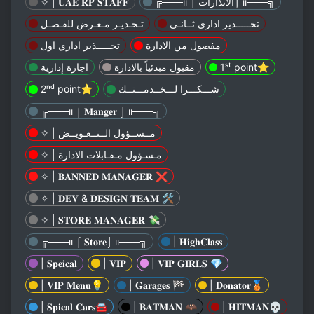
╔───ıı ⌠ الأنذارات⌡ ıı───╗
✧ | 𝐔𝐀𝐄 𝐑𝐏 𝐒𝐓𝐀𝐅𝐅
تحـــــذير اداري ثــانـي
تـحـذيـر مـعـرض للفـصـل
مفصول من الادارة
تحـــــذير اداري اول
1ˢᵗ point⭐
مقبول مبدئياً بالادارة
اجازة إدارية
شـــكـــرا لـــخــدمـــتــك
2ⁿᵈ point⭐
╔───ıı ⌠ 𝐌𝐚𝐧𝐠𝐞𝐫 ⌡ ıı───╗
✧ | مــســؤول الــتــعـويــض
✧ | مـسـؤول مـقـابلات الادارة
✧ | 𝐁𝐀𝐍𝐍𝐄𝐃 𝐌𝐀𝐍𝐀𝐆𝐄𝐑 ❌
✧ | 𝐃𝐄𝐕 & 𝐃𝐄𝐒𝐈𝐆𝐍 𝐓𝐄𝐀𝐌 🛠
✧ | 𝐒𝐓𝐎𝐑𝐄 𝐌𝐀𝐍𝐀𝐆𝐄𝐑 💸
╔───ıı ⌠ 𝐒𝐭𝐨𝐫𝐞⌡ ıı───╗
| 𝐇𝐢𝐠𝐡𝐂𝐥𝐚𝐬𝐬
| 𝐒𝐩𝐞𝐢𝐜𝐚𝐥
| 𝐕𝐈𝐏
| 𝐕𝐈𝐏 𝐆𝐈𝐑𝐋𝐒 💎
| 𝐕𝐈𝐏 𝐌𝐞𝐧𝐮💡
| 𝐆𝐚𝐫𝐚𝐠𝐞𝐬 🏁
| 𝐃𝐨𝐧𝐚𝐭𝐨𝐫🥉
| 𝐒𝐩𝐢𝐜𝐚𝐥 𝐂𝐚𝐫𝐬🚘
| 𝐁𝐀𝐓𝐌𝐀𝐍 🦇
| 𝐇𝐈𝐓𝐌𝐀𝐍💀