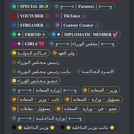
| 𝐒𝐏𝐄𝐂𝐈𝐀𝐋 𝐈𝐃✨
╔───ıı ⌠ 𝐏𝐚𝐫𝐧𝐭𝐞𝐫𝐬 ⌡ ıı───╗
| 𝐘𝐎𝐔𝐓𝐔𝐁𝐄𝐑 🎥
| 𝐓𝐢𝐤𝐓𝐨𝐤𝐞𝐫 🎥
| 𝐒𝐓𝐑𝐄𝐀𝐌𝐄𝐑 🎥
| 𝐂𝐨𝐧𝐭𝐞𝐧𝐭 𝐂𝐫𝐞𝐚𝐭𝐨𝐫 🎥
✤ | 𝐅𝐑𝐈𝐄𝐍𝐃 ♔
✤ | 𝐃𝐈𝐏𝐋𝐎𝐌𝐀𝐓𝐈𝐂 𝐌𝐄𝐌𝐁𝐄𝐑 💕
╔───ıı ⌠مجلس الوزراء⌡ ıı───╗
✤ | 𝐆𝐈𝐑𝐋𝐒 🎀
ولي العهد
حـــاكـم الـدولـــة
رئـيـس مـجـلس الـوزراء
الاسـرة الـحـاكـمـة
نـائـب رئـيـس مـجـلس الـوزراء
عـضـو مـجـلـس الوُزراء
| وزير・ السعادة
╔───ıı ⌠ وزارة السعادة⌡ ıı───╗
| مسؤول ・وزارة ・السعادة
| نائب ・وزير ・السعادة
| عضو ・في ・وزارة ・السعادة
| مسؤول・مقابلات
╔───ıı ⌠ وزارة الـداخـلـيـة⌡ ıı───╗
⭐ نـائـب وزيـر الـداخلية ⭐
⭐ وزيـر الـداخلية ⭐