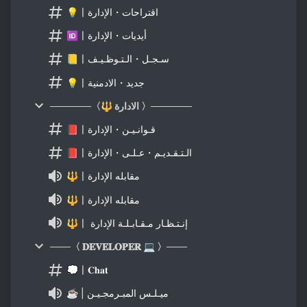
💡〡اقتراحات・الإدارة
🆔〡أيديات・الإدارة
📒〡سـجـل・الـتـوظـيـف
💡〡جديد・الادمنية
──────〈🔱 الادارة 〉──────
📕〡قـوانـيـن・الإدارة
📕〡الـتـقـديـم・عـلـى・الإدارة
🔱〡مقابله الإدارة
🔱〡مقابله الإدارة
🔱〡 إنـتـظـار مـقـابـلـة الإدارة
───〈 𝐃𝐄𝐕𝐄𝐋𝐎𝐏𝐄𝐑 💻 〉───
💭〡𝐂𝐡𝐚𝐭
☕ | ميـلـس المبـرمجـيـن