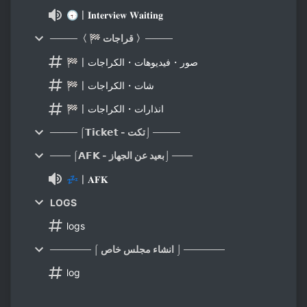
🕣〡𝐈𝐧𝐭𝐞𝐫𝐯𝐢𝐞𝐰 𝐖𝐚𝐢𝐭𝐢𝐧𝐠
────〈 🏁 قراجات 〉────
🏁〡صور・فيديوهات・الكراجات
🏁〡شات・الكراجات
🏁〡انذارات・الكراجات
──── ⌠𝗧𝗶𝗰𝗸𝗲𝘁 - تكت⌡ ────
─── ⌠𝗔𝗙𝗞 - بعيد عن الجهاز⌡ ───
💤〡𝐀𝐅𝐊
LOGS
logs
────── ⌠ انشاء مجلس خاص ⌡ ──────
log