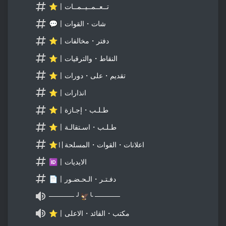
⭐〡تــعــمــيــمــات
💬〡شات・القوات
⭐〡دفتر・مخالفات
⭐〡النقاط・والترقيات
⭐〡تقديم・على・دورات
⭐〡انذارات
⭐〡طـلـب・إجـازة
⭐〡طـلـب・اسـتقالـة
⭐〢اعلانات・القوات・المسلحة
🆔〡الايديات
📄〡دفـتـر・الـحـضـور
───── ╯🦅╰ ─────
⭐〡مكتب・القائد・الاعلى