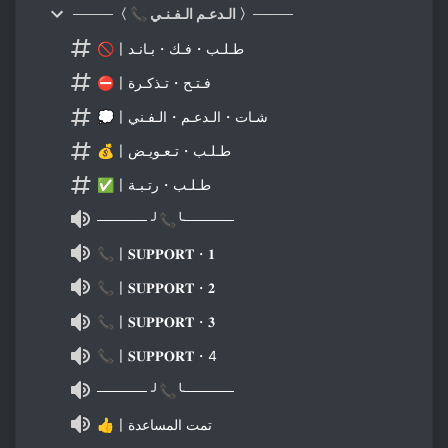
────〈 📞 الـدعـم الـفـنـي 〉────
🚫〡طـلـب・فـك・بـانـد
⛔〡فـتـح・تـذكـرة
💭〡شـات・الـدعـم・الـفـني
💰〡طـلـب・تـعـويـض
✅〡طـلـب・رتـبـة
───── ╯📞╰─────
📞〡𝐒𝐔𝐏𝐏𝐎𝐑𝐓・𝟏
📞〡𝐒𝐔𝐏𝐏𝐎𝐑𝐓・𝟐
📞〡𝐒𝐔𝐏𝐏𝐎𝐑𝐓・𝟑
📞〡𝐒𝐔𝐏𝐏𝐎𝐑𝐓・4
───── ╯📞╰─────
👍〡تمت المساعدة