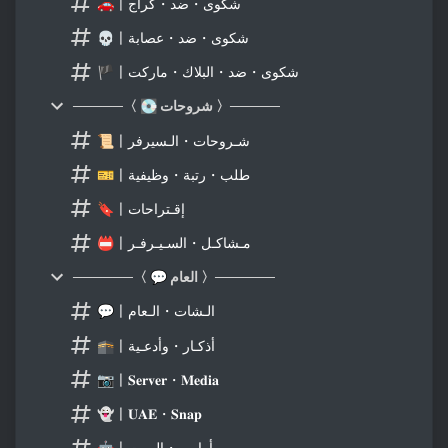
🚗〡شكوى・ضد・كراج
💀〡شكوى・ضد・عصابة
🏴〡شكوى・ضد・البلاك・ماركت
─────〈 💽 شروحات 〉─────
📜〡شـروحات・الـسيرفر
🎫〡طلب・رتبة・وظيفية
🔖〡إقـتراحات
📛〡مـشاكـل・السـيـرفـر
──────〈 💬 العام 〉──────
💬〡الـشات・الـعام
🕋〡أذكـار・وأدعـية
📷〡𝐒𝐞𝐫𝐯𝐞𝐫・𝐌𝐞𝐝𝐢𝐚
👻〡𝐔𝐀𝐄・𝐒𝐧𝐚𝐩
🤖〡أوامـر・الـبوت