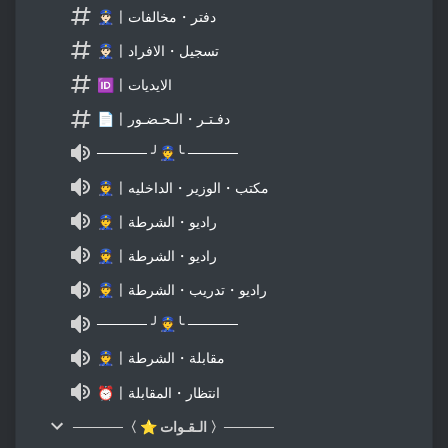
👮🏻〡دفتر・مخالفات
👮🏻〡تسجيل・الافراد
🆔〡الايديات
📄〡دفـتـر・الـحـضـور
───── ╯👮╰ ─────
👮〡مكتب・الوزير・الداخليه
👮〡راديو・الشرطة
👮〡راديو・الشرطة
👮〡راديو・تدريب・الشرطة
───── ╯👮╰ ─────
👮〡مقابلة・الشرطة
⏰〡انتظار・المقابلة
─────〈 ⭐ الـقـوات 〉─────