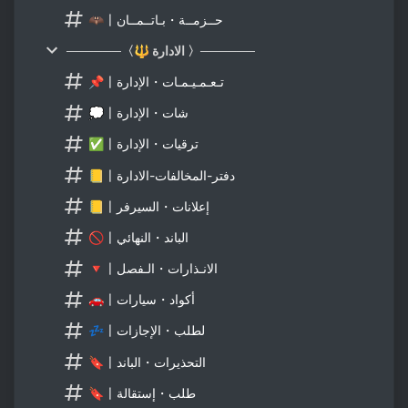
🦇〡حــزمــة・بـاتــمــان
──────〈🔱 الادارة 〉──────
📌〡تـعـمـيـمـات・الإدارة
💭〡شات・الإدارة
✅〡ترقيات・الإدارة
📒〡دفتر-المخالفات-الادارة
📒〡إعلانات・السيرفر
🚫〡الباند・النهائي
🔻〡الانـذارات・الـفصل
🚗〡أكواد・سيارات
💤〡لطلب・الإجازات
🔖〡التحذيرات・الباند
🔖〡طلب・إستقالة