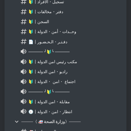
🔰〡تسجيل・الافراد
🔰〡دفتر・مخالفات
🔰〡السجن
🔰〡وحــدات・أمن・الدولة
📄〡دفـتـر・الـحـضـور
───── ╯🔰╰ ─────
🔰〡مكتب رئيس امن الدولة
🔰〡راديو・امن الدولة
🔰〡اجتماع ・امن ・الدولة
───── ╯🔰╰ ─────
🔰〡مقابلة・امن الدولة
🕣〡انتظار・امن・الدولة
────〈 🚑 وزارة الصحة〉────