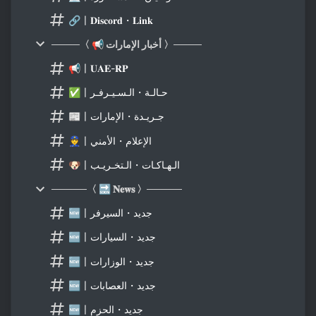
🔗〡𝐃𝐢𝐬𝐜𝐨𝐫𝐝・𝐋𝐢𝐧𝐤
────〈 📢 أخبار الإمارات 〉────
📢〡𝐔𝐀𝐄-𝐑𝐏
✅〡حـالـة・الـسـيـرفـر
📰〡جـريـدة・الإمارات
👮〡الإعلام・الأمني
🐶〡الـهـاكـات・الـتخـريـب
─────〈 🔜 𝐍𝐞𝐰𝐬 〉─────
🆕〡جديد・السيرفر
🆕〡جديد・السيارات
🆕〡جديد・الوزارات
🆕〡جديد・العصابات
🆕〡جديد・الحزم