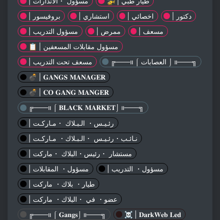
🚁 | طيار طبي
| مسؤول ・الانذارات
| دكتور
| اخصائي
| استشاري
| بروفيسور
| مسعف
| ممرض
| مسؤول التدريب
📋 | مسؤول مقابلات المسعفين
╔───ıı ⌠ العصابات ⌡ ıı───╗
| مسعف تحت التدريب
💣 | 𝐆𝐀𝐍𝐆𝐒 𝐌𝐀𝐍𝐀𝐆𝐄𝐑
💣 | 𝐂𝐎 𝐆𝐀𝐍𝐆 𝐌𝐀𝐍𝐆𝐄𝐑
╔───ıı ⌠ 𝐁𝐋𝐀𝐂𝐊 𝐌𝐀𝐑𝐊𝐄𝐓⌡ ıı───╗
| رئـيـس・ الـبـلاك ・مـاركـت
| نـائـب・رئـيـس ・الـبـلاك・ مـاركـت
| مستشار ・رئيس・البلاك ・ماركت
| مسؤول・ التدريب
| مسؤول・ المقابلات
| طيار・ بلاك・ ماركت
| عضو・ في ・البلاك・ ماركت
╔───ıı ⌠ 𝐆𝐚𝐧𝐠𝐬⌡ ıı───╗
☠️ | 𝐃𝐚𝐫𝐤𝐖𝐞𝐛 𝐋𝐞𝐝