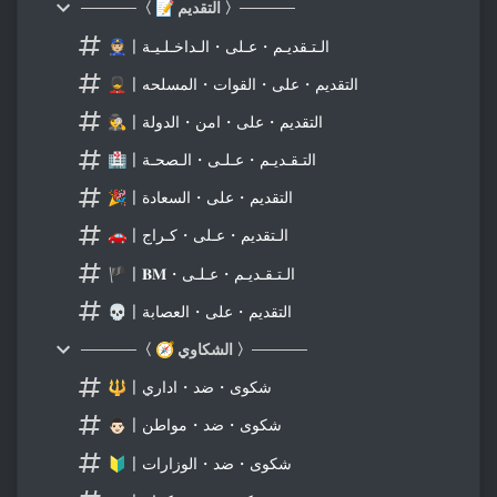
─────〈 📝 التقديم 〉─────
👮🏼〡الـتـقديـم・عـلى・الـداخـلـيـة
💂〡التقديم・على・القوات・المسلحه
🕵〡التقديم・على・امن・الدولة
🏥〡التـقـديـم・عـلـى・الـصحـة
🎉〡التقديم・على・السعادة
🚗〡الـتقديم・عـلى・كـراج
🏴〡𝐁𝐌・الـتـقـديـم・عـلـى
💀〡التقديم・على・العصابة
─────〈 🧭 الشكاوي 〉─────
🔱〡شكوى・ضد・اداري
👨🏻〡شكوى・ضد・مواطن
🔰〡شكوى・ضد・الوزارات