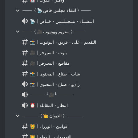
───〈 📡 انشاء مجلس خاص 〉───
📡〡انــشــاء・مــجــلــس・خــاص
───〈 🎥 ستريم ويوتيوب 〉───
📸〡التقديم・على・فريق・اليوتيوب
🎥〡بثوث・السيرفر
🎥〡مقاطع・السيرفر
📸〡شات・صناع・المحتوى
📸〡راديو・صناع・المحتوى
───── ╯🎥╰ ─────
⏰〡انتظار・المقابلة
─────〈 👑 الديوان 〉─────
👑〡قوانين・الوزراء
👑〡التعميمات・الدوله