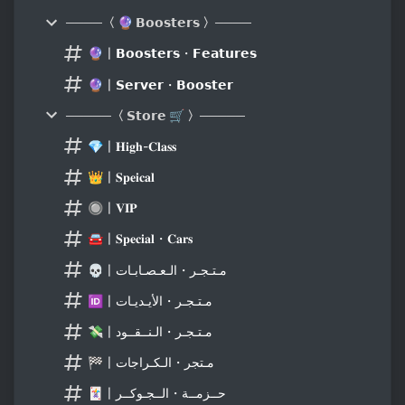
────〈 🔮 𝗕𝗼𝗼𝘀𝘁𝗲𝗿𝘀 〉────
🔮〡𝗕𝗼𝗼𝘀𝘁𝗲𝗿𝘀・𝗙𝗲𝗮𝘁𝘂𝗿𝗲𝘀
🔮〡𝗦𝗲𝗿𝘃𝗲𝗿・𝗕𝗼𝗼𝘀𝘁𝗲𝗿
─────〈 𝗦𝘁𝗼𝗿𝗲 🛒 〉─────
💎〡𝐇𝐢𝐠𝐡-𝐂𝐥𝐚𝐬𝐬
👑〡𝐒𝐩𝐞𝐢𝐜𝐚𝐥
🔘〡𝐕𝐈𝐏
🚘〡𝐒𝐩𝐞𝐜𝐢𝐚𝐥・𝐂𝐚𝐫𝐬
💀〡مـتـجـر・الـعـصـابـات
🆔〡مـتـجـر・الأيـديـات
💸〡مـتـجـر・الـنــقــود
🏁〡مـتجر・الـكـراجات
🃏〡حــزمــة・الــجـوكــر