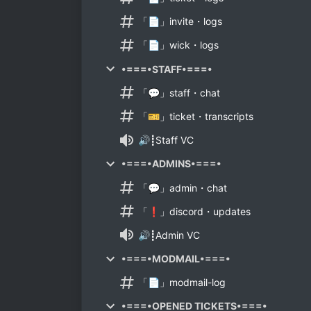
「📄」invite・logs
「📄」wick・logs
•===•STAFF•===•
「💬」staff・chat
「🎫」ticket・transcripts
🔊┋Staff VC
•===•ADMINS•===•
「💬」admin・chat
「❗」discord・updates
🔊┋Admin VC
•===•MODMAIL•===•
「📄」modmail-log
•===•OPENED TICKETS•===•