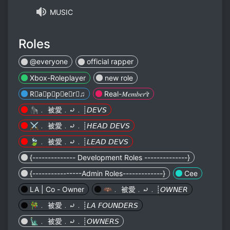
MUSIC
Roles
@everyone
official rapper
Xbox-Roleplayer
new role
R⃠a⃠p⃠p⃠e⃠r⃠♫
Real-𝑀𝑒𝑚𝑏𝑒𝑟✞
🦍﹒ 被愛﹒⤾﹒┊𝘋𝘌𝘝𝘚
⚔️﹒ 被愛﹒⤾﹒┊𝘏𝘌𝘈𝘋 𝘋𝘌𝘝𝘚
🍃﹒ 被愛﹒⤾﹒┊𝘓𝘌𝘈𝘋 𝘋𝘌𝘝𝘚
{-------------- Development Roles --------------}
{----------------Admin Roles-------------}
Cee
LA | Co - Owner
🦇﹒ 被愛﹒⤾﹒┊𝘖𝘞𝘕𝘌𝘙
🎋﹒ 被愛﹒⤾﹒┊𝘓𝘈 𝘍𝘖𝘜𝘕𝘋𝘌𝘙𝘚
🗽﹒ 被愛﹒⤾﹒┊𝘖𝘞𝘕𝘌𝘙𝘚