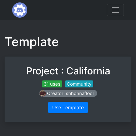
Template
Project : California
31 uses
Community
Creator: shhonnafloor
Use Template