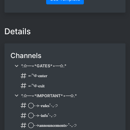
Details
Channels
°.✩┈┈∘*GATES*∘┈┈✩.°
➵˚༄-𝐞𝐧𝐭𝐞𝐫
➵˚༄-𝐞𝐱𝐢𝐭
°.✩┈┈∘*IMPORTANT*∘┈┈✩.°
◯-→-𝐫𝐮𝐥𝐞𝐬˚-₊·੭
◯-→-𝐢𝐧𝐟𝐨˚-₊·੭
◯-→𝐚𝐧𝐧𝐨𝐮𝐧𝐜𝐞𝐦𝐞𝐧𝐭𝐬-˚-₊·੭