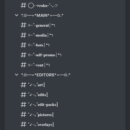
◯-→𝐫𝐨𝐥𝐞𝐬-˚-₊·੭
°.✩┈┈∘*MAIN*∘┈┈✩.°
୧-·˚-𝐠𝐞𝐧𝐞𝐫𝐚𝐥┆↰
୧-·˚-𝐦𝐞𝐝𝐢𝐚┆↰
୧-·˚-𝐛𝐨𝐭𝐬┆↰
୧-·˚-𝐬𝐞𝐥𝐟-𝐩𝐫𝐨𝐦𝐨┆↰
୧-·˚-𝐯𝐞𝐧𝐭┆↰
°.✩┈┈∘*EDITORS*∘┈┈✩.°
˚➶-｡˚𝐚𝐫𝐭┇
˚➶-｡˚𝐞𝐝𝐢𝐭𝐬┇
˚➶-｡˚𝐞𝐝𝐢𝐭-𝐩𝐚𝐜𝐤𝐬┇
˚➶-｡˚𝐩𝐢𝐜𝐭𝐮𝐫𝐞𝐬┇
˚➶-｡˚𝐨𝐯𝐞𝐫𝐥𝐚𝐲𝐬┇