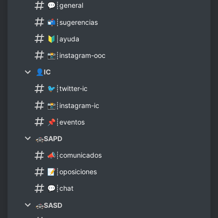
💬┊general
📬┊sugerencias
🔰┊ayuda
📸┊instagram-ooc
👤IC
🐦┊twitter-ic
📸┊instagram-ic
📌┊eventos
🚓SAPD
📣┊comunicados
📝┊oposiciones
💬┊chat
🚓SASD