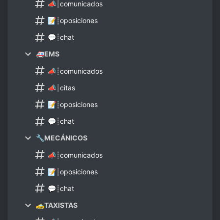
📣┊comunicados
📝┊oposiciones
💬┊chat
🚑EMS
📣┊comunicados
📣┊citas
📝┊oposiciones
💬┊chat
🔧MECÁNICOS
📣┊comunicados
📝┊oposiciones
💬┊chat
🚕TAXISTAS