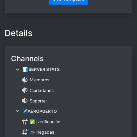
Details
Channels
📊 SERVER STATS
Miembros:
Ciudadanos:
Soporte:
✈AEROPUERTO
✅┊verificación
🛬┊llegadas