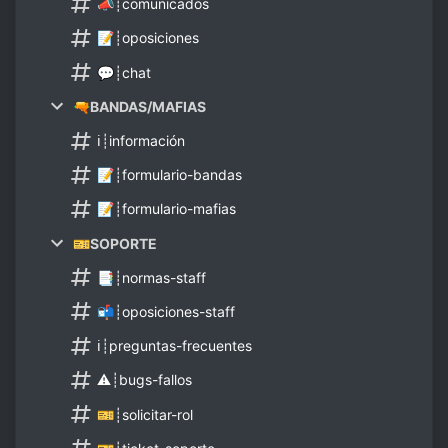
📣┊comunicados
📝┊oposiciones
💬┊chat
🔫BANDAS/MAFIAS
ℹ┊información
📝┊formulario-bandas
📝┊formulario-mafias
🎫SOPORTE
📑┊normas-staff
📬┊oposiciones-staff
ℹ┊preguntas-frecuentes
⚠┊bugs-fallos
🎫┊solicitar-rol