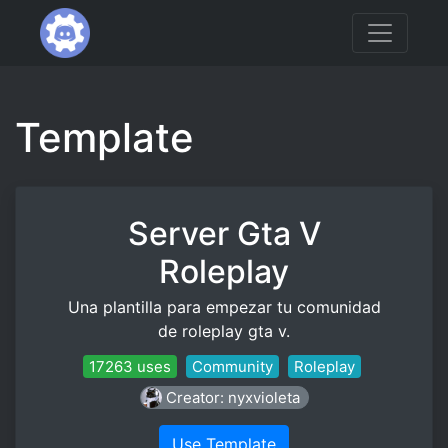
Template
Server Gta V
Roleplay
Una plantilla para empezar tu comunidad
de roleplay gta v.
17263 uses
Community
Roleplay
Creator: nyxvioleta
Use Template