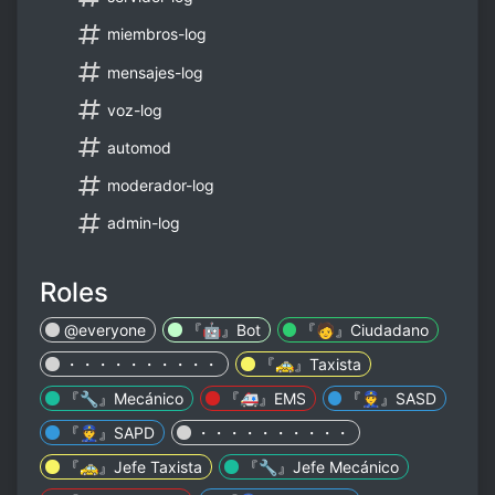
miembros-log
mensajes-log
voz-log
automod
moderador-log
admin-log
Roles
@everyone
『🤖』Bot
『🧑』Ciudadano
・・・・・・・・・・
『🚕』Taxista
『🔧』Mecánico
『🚑』EMS
『👮』SASD
『👮』SAPD
・・・・・・・・・・
『🚕』Jefe Taxista
『🔧』Jefe Mecánico