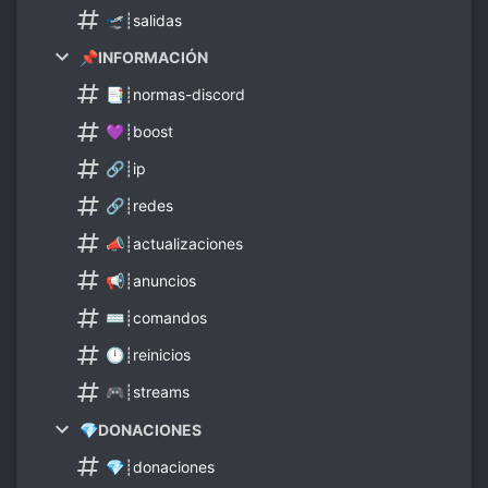
🛫┊salidas
📌INFORMACIÓN
📑┊normas-discord
💜┊boost
🔗┊ip
🔗┊redes
📣┊actualizaciones
📢┊anuncios
⌨┊comandos
🕛┊reinicios
🎮┊streams
💎DONACIONES
💎┊donaciones