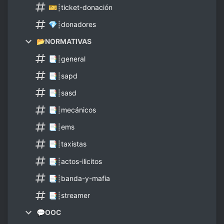
🎫┊ticket-donación
💎┊donadores
📂NORMATIVAS
📑┊general
📑┊sapd
📑┊sasd
📑┊mecánicos
📑┊ems
📑┊taxistas
📑┊actos-ilicitos
📑┊banda-y-mafia
📑┊streamer
💬OOC