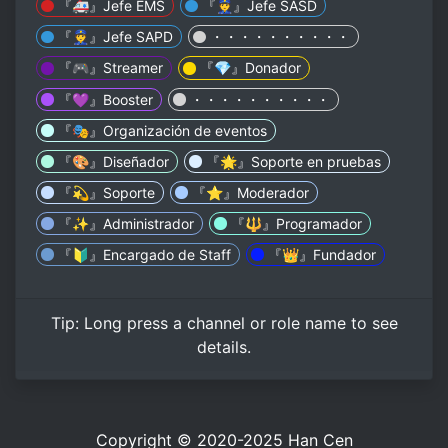
『🚑』Jefe EMS
『👮』Jefe SASD
『👮』Jefe SAPD
・・・・・・・・・・
『🎮』Streamer
『💎』Donador
『💜』Booster
・・・・・・・・・・
『🎭』Organización de eventos
『🎨』Diseñador
『🌟』Soporte en pruebas
『💫』Soporte
『⭐』Moderador
『✨』Administrador
『🔱』Programador
『🔰』Encargado de Staff
『👑』Fundador
Tip:
Long press
a channel or role name to see
details.
Copyright © 2020-2025
Han Cen