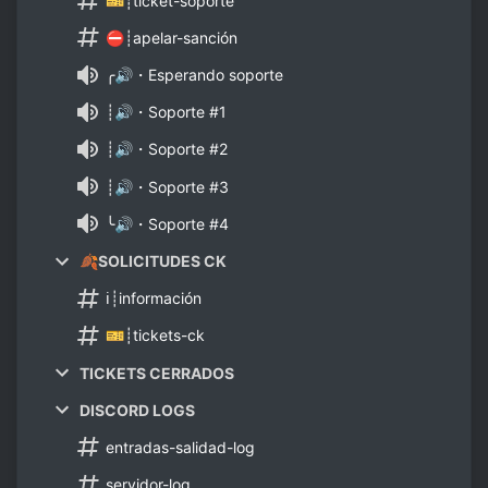
🎫┊ticket-soporte
⛔┊apelar-sanción
╭🔊・Esperando soporte
┊🔊・Soporte #1
┊🔊・Soporte #2
┊🔊・Soporte #3
╰🔊・Soporte #4
🍂SOLICITUDES CK
ℹ┊información
🎫┊tickets-ck
TICKETS CERRADOS
DISCORD LOGS
entradas-salidad-log
servidor-log