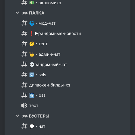
💵・экономика
⋙ ПАЛКА
🌐・мод-чат
❗►рандомные-новости
🤔・тест
👑・админ-чат
💀рандомный-чат
🩻・sols
дипвокен-билды-хз
🩻・bss
тест
⋙ БУСТЕРЫ
💬・чат