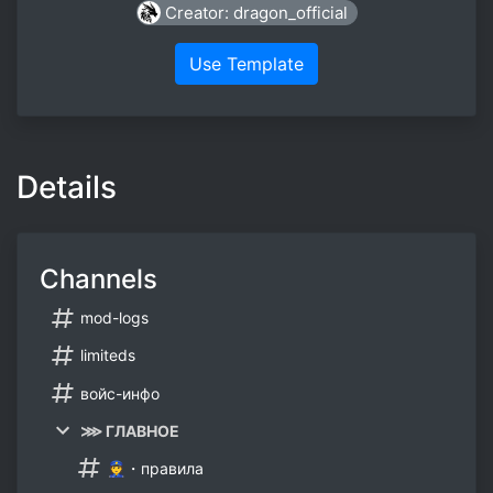
Creator: dragon_official
Use Template
Details
Channels
mod-logs
limiteds
войс-инфо
⋙ ГЛАВНОЕ
👮・правила