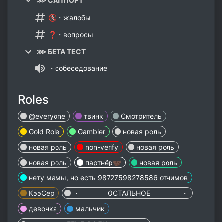
⋙ САППОРТ
🚷・жалобы
❓・вопросы
⋙ БЕТА ТЕСТ
・собеседование
Roles
@everyone
твинк
Смотритель
Gold Role
Gambler
новая роль
новая роль
non-verify
новая роль
новая роль
партнёр🤝🏿
новая роль
нету мамы, но есть 98727598278586 отчимов
КээСер
・⁣ ОСТАЛЬНОЕ ・
девочка
мальчик