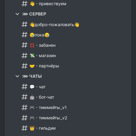
👋・привествуем
⋙ CEPВЕР
👋добро-пожаловать👋
😪пока😪
💢・забанен
💸・магазин
🤝・партнëры
⋙ ЧАТЫ
💬・чат
🤖・бот-чат
🎮・тиммейты_v1
🎮・тиммейты_v2
👑・гильдии