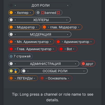
・⁣ ДОП РОЛИ ・
・Хелпер・
💢banned💢
・⁣ ХЕЛПЕРЫ ・
・Модератор・
・глав. Модератор・
・⁣ МОДЕРАЦИЯ⁣ ・
・Мл. Администратор・
・Администратор・
・Глав. Администратор・
・Bot・
7 стражей
・⁣ АДМИНИСТРАЦИЯ ・
друг
🏅
・⁣ ОСОБЫЕ РОЛИ ・
・ЛЕГЕНДЫ・
・Основатель・
Tip:
Long press
a channel or role name to see
details.