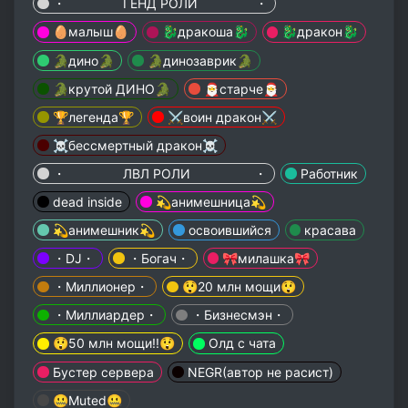
・⁣ ГЕНД РОЛИ ・
🥚малыш🥚
🐉дракоша🐉
🐉дракон🐉
🐊дино🐊
🐊динозаврик🐊
🐊крутой ДИНО🐊
🎅старче🎅
🏆легенда🏆
⚔️воин дракон⚔️
☠️бессмертный дракон☠️
・⁣ ЛВЛ РОЛИ ・
Работник
dead inside
💫анимешница💫
💫анимешник💫
освоившийся
красава
・DJ・
・Богач・
🎀милашка🎀
・Миллионер・
😲20 млн мощи😲
・Миллиардер・
・Бизнесмэн・
😲50 млн мощи!!😲
Олд с чата
Бустер сервера
NEGR(автор не расист)
🤐Muted🤐