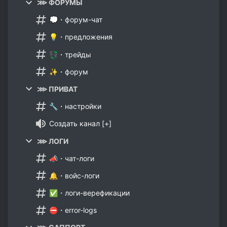
⋙ ФОРУМЫ
💭・форум-чат
💡・предложения
💱・трейды
✨・форум
⋙ ПРИВАТ
🔧・настройки
Создать канал [+]
⋙ ЛОГИ
📣・чат-логи
🔔・войс-логи
✅・логи-верефикации
⛔・error-logs