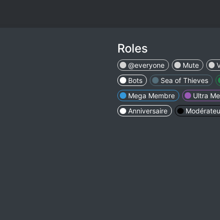
Roles
@everyone
Mute
Bots
Sea of Thieves
Mega Membre
Ultra M
Anniversaire
Modérateu