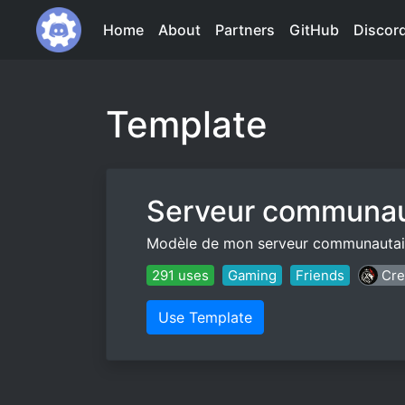
Home
About
Partners
GitHub
Discor
Template
Serveur communau
Modèle de mon serveur communautair
291 uses
Gaming
Friends
Cre
Use Template