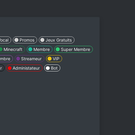
Vocal
Promos
Jeux Gratuits
Minecraft
Membre
Super Membre
embre
Streameur
VIP
r
Administateur
Bot