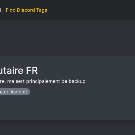
d
Find Discord Tags
taire FR
e, me sert principalement de backup
ator: karionfr