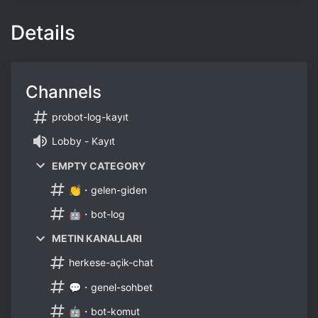
Details
Channels
probot-log-kayıt
Lobby - Kayıt
EMPTY CATEGORY
👏・gelen-giden
🤖・bot-log
METIN KANALLARI
herkese-açik-chat
💬・genel-sohbet
🤖・bot-komut