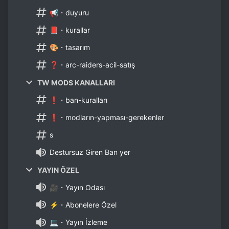
📢・duyuru
📕・kurallar
🎨・tasarım
❓・arc-raiders-acil-satış
TW MODS KANALLARI
❗・ban-kuralları
❗・modların-yapması-gerekenler
s
Destursuz Giren Ban yer
YAYIN ÖZEL
🎥・Yayın Odası
⚡・Abonelere Özel
💻・Yayın İzleme