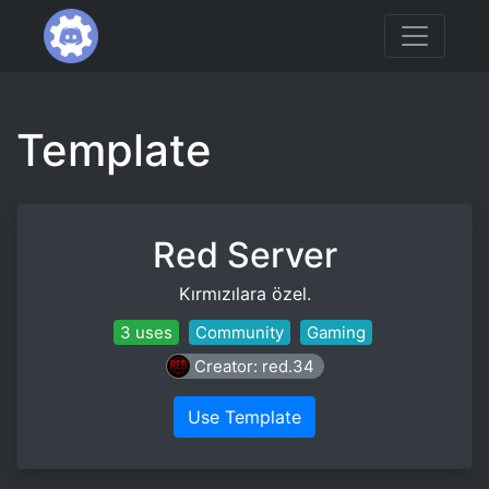
Template
Red Server
Kırmızılara özel.
3 uses
Community
Gaming
Creator: red.34
Use Template