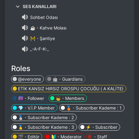
SES KANALLARI
Sohbet Odası
☕・Kahve Molası
🚧・Şantiye
_-A-F-K-_
Roles
@everyone
🤖・Guardians
ETİK KANSIZ HIRSIZ OROSPU ÇOCUĞU ( A KALİTE)
🌆・Follower
👦・Members
💎・V.İ.P Member
🥉・Subscriber Kademe : 1
🥈・Subscriber Kademe : 2
🥇・Subscriber Kademe : 3
⚡・Subscriber
🎬・Editör
🔰・Moderator
・Staff