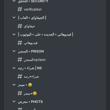
التحقق • SECURITY
verification
| الجيفاواي • العاب |
جيفاواي
| فيديوهاتي • الجديده • على • اليوتيوب |
فيديوهاتي
السجن • PRISON
السجن•prison
شراء • رتبه | NS
شراء•رتبه
ميمز • 😂
ميمز•😂
معرض • PHOTS
المعرض