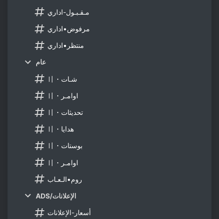
مـقـبـول-اداري
مرفوض•اداري
منتظر•اداري
عام
〢・شـات
〢・اوامـر
〢・تحديثات
〢・هدايا
〢・بوستات
〢・اوامـر
روم•الـعـاب
ADS/الإعلانات
أسعار-الإعلانات