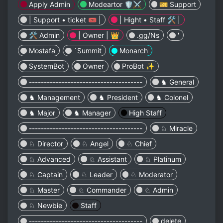
Apply Admin
Modeartor 🛡️⚔️
🎫 Support
| Support • ticket 🎟️ |
| Hight • Staff 🛠️ |
🛠️ Admin
| Owner | 👑
.gg/Ns
'
Mostafa
`Summit
Monarch
SystemBot
Owner
ProBot ✨
--------------------------------------
♞ General
♞ Management
♞ President
♞ Colonel
♞ Major
♞ Manager
High Staff
--------------------------------------
♘ Miracle
♘ Director
♘ Angel
♘ Chief
♘ Advanced
♘ Assistant
♘ Platinum
♘ Captain
♘ Leader
♘ Moderator
♘ Master
♘ Commander
♘ Admin
♘ Newbie
Staff
--------------------------------------
delete