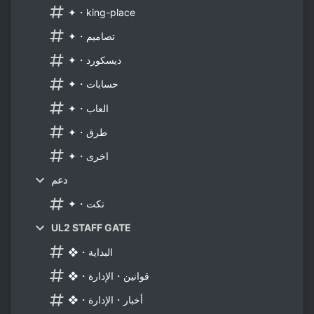
✦・king-place
✦・تصاميم
✦・ديسكورد
✦・حسابات
✦・العاب
✦・طرق
✦・اخرى
دعم
✦・تكت
UL2 STAFF GATE
❖・البداية
❖・قوانين・الإدارة
❖・أخبار・الإدارة