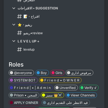
الاقتراحات • SUGGESTION
📝・اقتراح
⭐・ريفيو
ريفيو•review
L E V E L UP +
levelup
Roles
@everyone
Boy
Girls
مرفوض اداري
SYSTEM BOT
F r i e n d • O W N E R
F r i e n d | • | A d m i n
Unverified
Verify √
Prison • السجن
مميز 👑⚔️
Viewr Channels
APPLY OWNER
قيد الانتظر على التقديم اداري