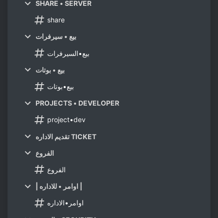
SHARE • SERVER
share
بيع • سيرفرات
بيع•السيرفرات
بيع • بوتات
بيع•بوتات
PROJECTS • DEVELOPER
project•dev
تقديم الاداره TICKET
الفروع
الفروع
| اوامر • للاداره |
اوامر•الاداره