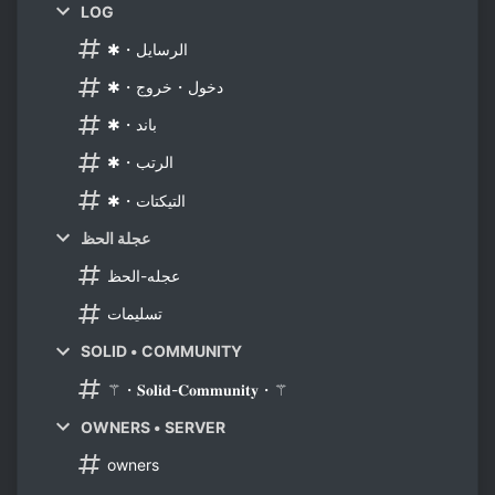
LOG
✱・الرسايل
✱・دخول・خروج
✱・باند
✱・الرتب
✱・التيكتات
عجلة الحظ
عجله-الحظ
تسليمات
SOLID • COMMUNITY
⚚・𝐒𝐨𝐥𝐢𝐝-𝐂𝐨𝐦𝐦𝐮𝐧𝐢𝐭𝐲・⚚
OWNERS • SERVER
owners