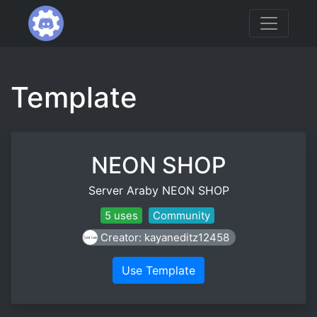
Template
NEON SHOP
Server Araby NEON SHOP
5 uses
Community
Creator: kayaneditz12458
Use Template