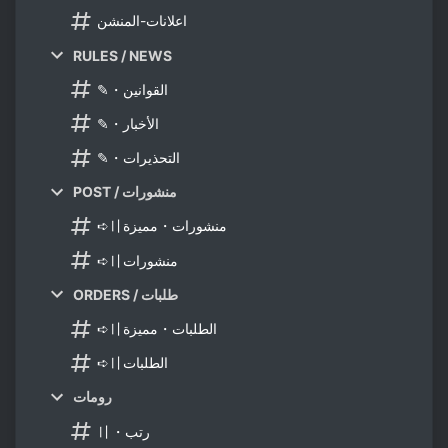
اعلانات-المنشن
RULES / NEWS
✎・القوانين
✎・الأخبار
✎・التحذيرات
POST / منشورات
➪〢منشورات・مميزة
➪〢منشورات
ORDERS / طلبات
➪〢الطلبات・مميزة
➪〢الطلبات
رومات
〢・رتب