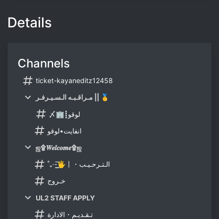
Details
Channels
ticket-kayaneditz12458
مـراقـبـه الـسـيـرفـر || 🥇
〆🏢┋لوقو
انفايت•لوقو
ஜ۩𝑾𝒆𝒍𝒄𝒐𝒎𝒆۩ஜ
˚₊·-͟͟͞🖐〡・الـتـرحـيـب
خـروج
UL2 STAFF APPLY
تـقـديـم・الادارة