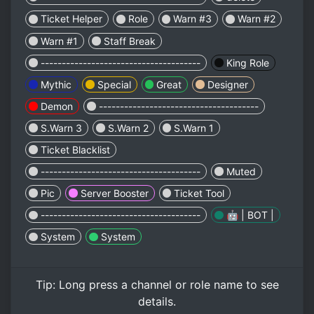
Ticket Helper
Role
Warn #3
Warn #2
Warn #1
Staff Break
--------------------------------------
King Role
Mythic
Special
Great
Designer
Demon
--------------------------------------
S.Warn 3
S.Warn 2
S.Warn 1
Ticket Blacklist
--------------------------------------
Muted
Pic
Server Booster
Ticket Tool
--------------------------------------
🤖 | BOT |
System
System
Tip:
Long press
a channel or role name to see
details.