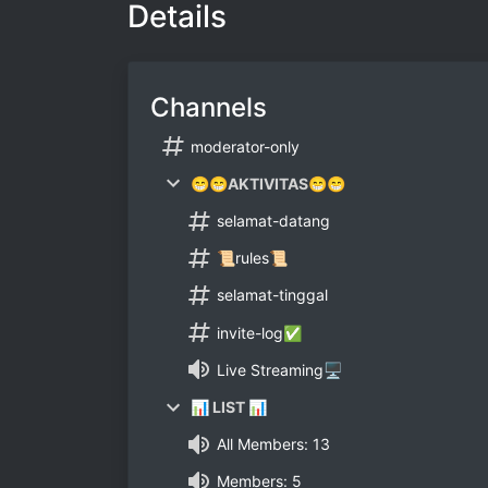
Details
Channels
moderator-only
😁😁AKTIVITAS😁😁
selamat-datang
📜rules📜
selamat-tinggal
invite-log✅
Live Streaming🖥️
📊 LIST 📊
All Members: 13
Members: 5