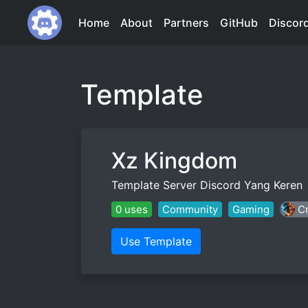
Home
About
Partners
GitHub
Discor
Template
Xz Kingdom
Template Server Discord Yang Keren
0 uses
Community
Gaming
C
Use Template