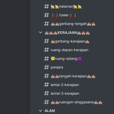
🏡🏡halaman🏡🏡
🗼🗼tower🗼🗼
🏰🏰gerbang-tengah🏰🏰
🏰🏰🏰KERAJAAN🏰🏰🏰
🏰gerbang-kerajaan🏰
ruang-depan-kerajaan
😇ruang-sidang😈
penjara
🏰🏰tengah-kerajaan🏰🏰
lantai-2-kerajaan
lantai-3-kerajaan
🏰🏰ruangan-singgasana🏰🏰
ALAM