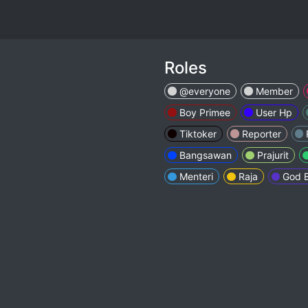
Roles
@everyone
Member
Boy Primee
User Hp
Tiktoker
Reporter
Bangsawan
Prajurit
Menteri
Raja
God 