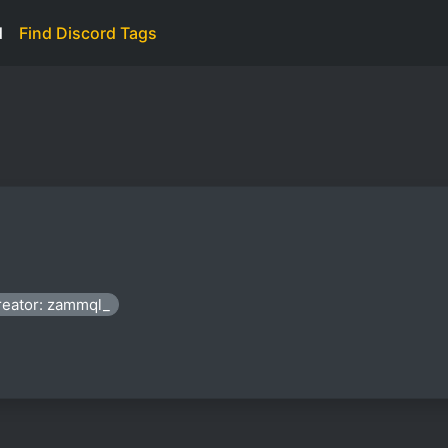
d
Find Discord Tags
reator: zammql_