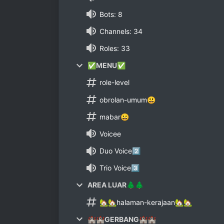
Bots: 8
Channels: 34
Roles: 33
✅MENU✅
role-level
obrolan-umum😃
mabar😀
Voicee
Duo Voice2️⃣
Trio Voice3️⃣
AREA LUAR🌲🌲
🏡🏡halaman-kerajaan🏡🏡
🏰🏰GERBANG🏰🏰