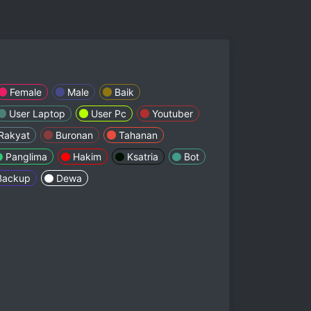
Female
Male
Baik
User Laptop
User Pc
Youtuber
Rakyat
Buronan
Tahanan
Panglima
Hakim
Ksatria
Bot
Backup
Dewa