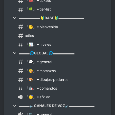
『🎟️』✦tickets
『🍀』✦tier-list
▬▬▬▬▬▬🔰BASE🔰▬▬▬▬▬▬▬
『🫡』✦bienvenida
adios
『📊』✦niveles
▬▬▬🌐GLOBAL🌐▬▬▬▬▬▬
『💬』✦general
『🤣』✦momazos
『🎨』✦dibujos-pedorros
『🤖』✦comandos
『😴』✦afk vc
▬▬▬🔈CANALES DE VOZ🔈▬▬▬▬▬▬▬
『💻』✦general