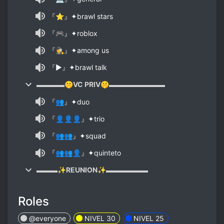
『⭐』✦brawl stars
『🎮』✦roblox
『🕵』✦among us
『▶️』✦brawl talk
▬▬▬▬🤫VC PRIV🤫▬▬▬▬▬▬▬▬
『👥』✦duo
『👤👤👤』✦trio
『👥👥』✦squad
『👥👥👤』✦quinteto
▬▬▬✨REUNION✨▬▬▬▬▬▬
Roles
@everyone
NIVEL 30
NIVEL 25