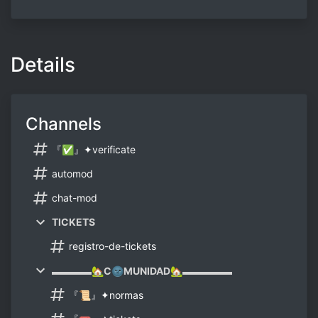
Details
Channels
『✅』✦verificate
automod
chat-mod
TICKETS
registro-de-tickets
▬▬▬▬🏡C🌚MUNIDAD🏡▬▬▬▬▬
『📜』✦normas