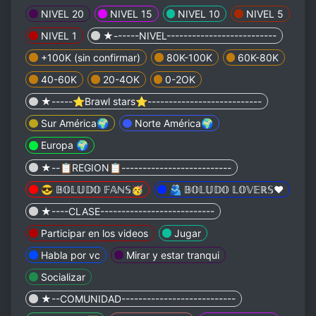
NIVEL 20
NIVEL 15
NIVEL 10
NIVEL 5
NIVEL 1
★------NIVEL--------------------------
+100K (sin confirmar)
80K-100K
60K-80K
40-60K
20-4OK
0-2OK
★-----⭐️Brawl stars⭐️---------------------------
Sur América🌍
Norte América🌍
Europa 🌍
★--📋REGION📋--------------------------
😎 𝔹𝕆𝕃𝕌𝔻𝕆 𝔽𝔸ℕ𝕊🥳
🫂 𝔹𝕆𝕃𝕌𝔻𝕆 𝕃𝕆𝕍𝔼ℝ𝕊❤️
★----CLASE---------------------------
Participar en los videos
Jugar
Habla por vc
Mirar y estar tranqui
Socializar
★--COMUNIDAD---------------------------