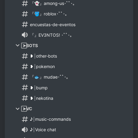
『👻』among-us･ﾟﾟ･｡
『🪣』roblox･ﾟﾟ･｡
encuestas-de-eventos
『』EV3NTOS! ･ﾟﾟ･｡
⃞➤BOTS
❥┊other-bots
❥┊pokemon
『🐟』mudae･ﾟﾟ･｡
❥┊bump
❥┊nekotina
⃞➤VC
♪┊music-commands
♪┊Voice chat