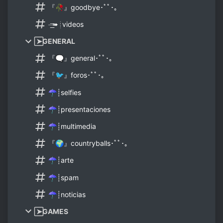
『🥀』goodbye･ﾟﾟ･｡
⏤͟͟͞➠┊videos
⃞➤GENERAL
『🗨️』general･ﾟﾟ･｡
『🐦』foros･ﾟﾟ･｡
☂┊selfies
☂┊presentaciones
☂┊multimedia
『🌍』countryballs･ﾟﾟ･｡
☂┊arte
☂┊spam
☂┊noticias
⃞➤GAMES