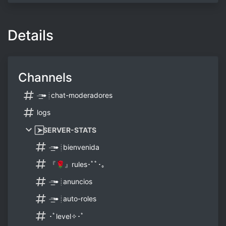
Details
Channels
⏤͟͟͞➠┊chat-moderadores
logs
⃞➤SERVER-STATS
⏤͟͟͞➠┊bienvenida
『🌹』rules･ﾟﾟ･｡
⏤͟͟͞➠┊anuncios
⏤͟͟͞➠┊auto-roles
･ﾟlevel✧･ﾟ