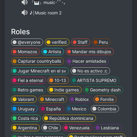
『🎹』music･ﾟﾟ･｡
♪┊Music room 2
Roles
@everyone
verified
Staff
Peru
Momazos
Artista
Mandar mis dibujos
Capturar countryballs
Hacer amistades
Jugar Minecraft en el sv
No es activo :c
Fiel a eternal
10-13
ARTISTA SUPREMO
Retro games
Indie games
Geometry dash
Valorant
Minecraft
Roblox
Fornite
Uruguay
España
Mexico
Colombia
Costa rica
República dominicana
Argentina
Chile
Venezuela
Lesbiana