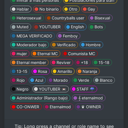
Invitar a mas personas
Postulaciónes para staff
Hablar
No binario
Otro
Gay
Heterosexual
Countryballs user
Bisexual
Muted
YOUTUBER
English
Bots
MEGA VERIFICADO
Femboy
Moderador bajo
Verificado
Hombre
mujer
Eternal MC
Comunista MC
Eternal member
Reviver
+18
15-18
13-15
Rosa
Amarillo
Naranja
Rojo
Azul
Morado
Verde
Blanco
Negro
YOUTUBER 📼
STAFF ☔
Administrador (Rango bajo)
𝄞 eternalmod
CO-ONWER
Eternalmod
♛ OWNER
Tip:
Long press
a channel or role name to see