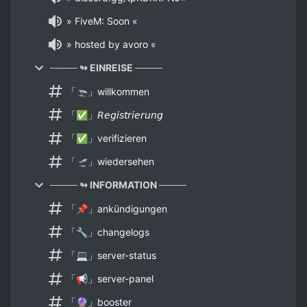
» FiveM: Soon «
» hosted by avoro «
──── ↬ EINREISE ────
「🛬」willkommen
「✅」𝘙𝘦𝘨𝘪𝘴𝘵𝘳𝘪𝘦𝘳𝘶𝘯𝘨
「✅」verifizieren
「🛫」wiedersehen
──── ↬ INFORMATION ────
「📌」ankündigungen
「🔧」changelogs
「💻」server-status
「📢」server-panel
「🔮」booster