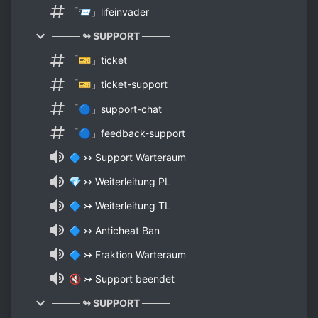
「📨」lifeinvader
──── ↬ SUPPORT ────
「🎫」ticket
「🎫」ticket-support
「🔵」support-chat
「🔵」feedback-support
🔷 ↣ Support Warteraum
💎 ↣ Weiterleitung PL
🔷 ↣ Weiterleitung TL
🔷 ↣ Anticheat Ban
🔷 ↣ Fraktion Warteraum
🔇 ↣ Support beendet
──── ↬ SUPPORT ────