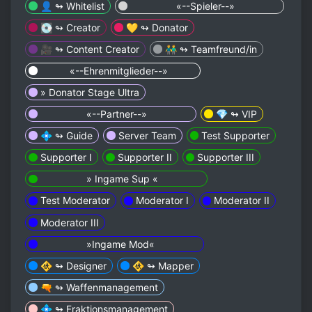
👤 ↬ Whitelist
⠀ ⠀ ⠀ ⠀⠀ «--Spieler--»⠀ ⠀ ⠀ ⠀⠀
💽 ↬ Creator
💛 ↬ Donator
🎥 ↬ Content Creator
👬 ↬ Teamfreund/in
⠀ ⠀ ⠀ «--Ehrenmitglieder--»⠀ ⠀ ⠀
» Donator Stage Ultra
⠀ ⠀ ⠀ ⠀⠀ «--Partner--»⠀ ⠀ ⠀ ⠀⠀
💎 ↬ VIP
💠 ↬ Guide
Server Team
Test Supporter
Supporter I
Supporter II
Supporter III
⠀ ⠀ ⠀ ⠀⠀ » Ingame Sup «⠀ ⠀ ⠀ ⠀⠀
Test Moderator
Moderator I
Moderator II
Moderator III
⠀ ⠀ ⠀ ⠀⠀ »Ingame Mod«⠀ ⠀ ⠀ ⠀⠀
🚸 ↬ Designer
🚸 ↬ Mapper
🔫 ↬ Waffenmanagement
💠 ↬ Fraktionsmanagement