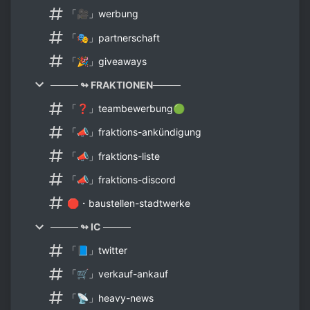
「🎥」werbung
「🎭」partnerschaft
「🎉」giveaways
──── ↬ FRAKTIONEN────
「❓」teambewerbung🟢
「📣」fraktions-ankündigung
「📣」fraktions-liste
「📣」fraktions-discord
🛑・baustellen-stadtwerke
──── ↬ IC ────
「📘」twitter
「🛒」verkauf-ankauf
「📡」heavy-news