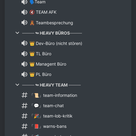
🗣️Team
🔇 TEAM AFK
🧸 Teambesprechung
──── ↬ HEAVY BÜROS────
👑 Dev-Büro (nicht stören)
👑 TL Büro
👑 Managent Büro
👑 PL Büro
──── ↬ HEAVY TEAM ────
「📜」team-information
「💬」team-chat
「🎉」team-lob-kritik
「📕」warns-bans