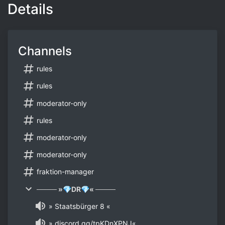
Details
Channels
rules
rules
moderator-only
rules
moderator-only
moderator-only
fraktion-manager
──── »💎DR💎« ────
» Staatsbürger 8 «
» discord.gg/tpKDnXPNJ«