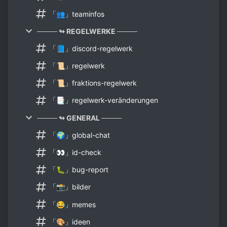
「👥」teaminfos
──── ↬ REGELWERKE ────
「📘」discord-regelwerk
「📜」regelwerk
「📜」fraktions-regelwerk
「📑」regelwerk-veränderungen
──── ↬ GENERAL ────
「🌍」global-chat
「👀」id-check
「🐛」bug-report
「📸」bilder
「😂」memes
「🎨」ideen