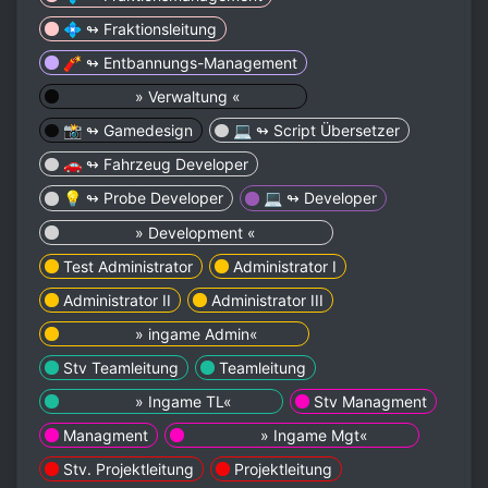
💠 ↬ Fraktionsleitung
🧨 ↬ Entbannungs-Management
⠀ ⠀ ⠀ ⠀⠀ » Verwaltung «⠀ ⠀ ⠀ ⠀
📸 ↬ Gamedesign
💻 ↬ Script Übersetzer
🚗 ↬ Fahrzeug Developer
💡 ↬ Probe Developer
💻 ↬ Developer
⠀ ⠀ ⠀ ⠀⠀ » Development «⠀ ⠀ ⠀ ⠀⠀
Test Administrator
Administrator I
Administrator II
Administrator III
⠀ ⠀ ⠀ ⠀⠀ » ingame Admin«⠀ ⠀ ⠀
Stv Teamleitung
Teamleitung
⠀ ⠀ ⠀ ⠀⠀ » Ingame TL«⠀ ⠀ ⠀
Stv Managment
Managment
⠀ ⠀ ⠀ ⠀⠀ » Ingame Mgt«⠀ ⠀ ⠀
Stv. Projektleitung
Projektleitung