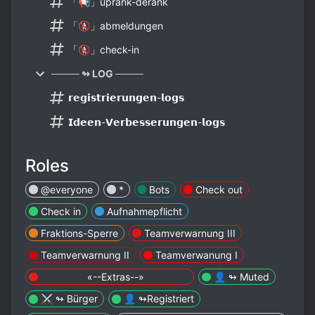
「📢」uprank-derank
「🚷」abmeldungen
「🚷」check-in
──── ↬ LOG ────
𝗿𝗲𝗴𝗶𝘀𝘁𝗿𝗶𝗲𝗿𝘂𝗻𝗴𝗲𝗻-𝗹𝗼𝗴𝘀
𝗜𝗱𝗲𝗲𝗻-𝗩𝗲𝗿𝗯𝗲𝘀𝘀𝗲𝗿𝘂𝗻𝗴𝗲𝗻-𝗹𝗼𝗴𝘀
Roles
@everyone
*
Bots
Check out
Check in
Aufnahmepflicht
Fraktions-Sperre
Teamverwarnung III
Teamverwarnung II
Teamverwanung I
⠀ ⠀ ⠀ ⠀⠀ «--Extras--»⠀ ⠀ ⠀ ⠀⠀
👤 ↬ Muted
⚔️ ↬ Bürger
👤 ↬Registriert