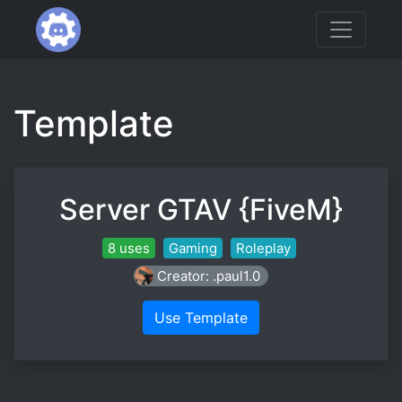
Template
Server GTAV {FiveM}
8 uses
Gaming
Roleplay
Creator: .paul1.0
Use Template