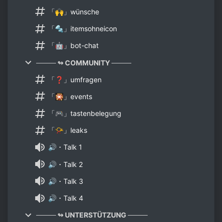
「🙌」wünsche
「🔩」itemsohneicon
「🤖」bot-chat
──── ↬ COMMUNITY ────
「❓」umfragen
「🎇」events
「🎮」tastenbelegung
「📯」leaks
🔊・Talk 1
🔊・Talk 2
🔊・Talk 3
🔊・Talk 4
──── ↬ UNTERSTÜTZUNG ────