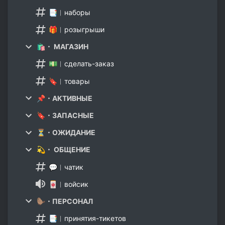
📑︱наборы
🎁︱розыгрыши
🛍️・ МАГАЗИН
💵︱сделать-заказ
🔖︱товары
📌・АКТИВНЫЕ
🔖・ЗАПАСНЫЕ
⏳・ОЖИДАНИЕ
💫・ ОБЩЕНИЕ
💬︱чатик
🀄︱войсик
🦫・ПЕРСОНАЛ
📑︱принятия-тикетов