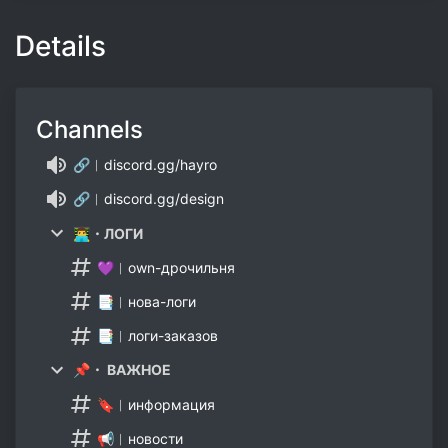
Details
Channels
🔗︱discord.gg/hayro
🔗︱discord.gg/design
👨‍💻・ЛОГИ
💜︱own-дрочильня
📑︱нова-логи
📑︱логи-заказов
📌・ ВАЖНОЕ
🔖︱информация
📢︱новости