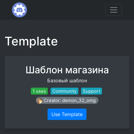
Template
Шаблон магазина
Базовый шаблон
1 uses
Community
Support
Creator: demon_32_omg
Use Template