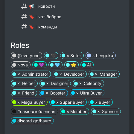
📢︱новости
🔖︱чат-бобров
🔖︱команды
Roles
@everyone
🖤
× Seller
× hengoku
Nova
💜
🩵
🌟
AI
× Administrator
× Developer
× Manager
× Helper
× Designer
× Celebrity
× Friend
× Booster
× Ultra Buyer
× Mega Buyer
× Super Buyer
× Buyer
#самовлюблённая
× Member
× Sponsor
discord.gg/hayro