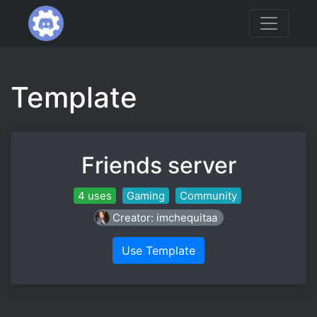
Template
Friends server
4 uses
Gaming
Community
Creator: imchequitaa
Use Template