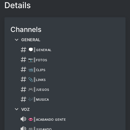
Details
Channels
GENERAL
💭║ɢᴇɴᴇʀᴀʟ
📷║ғᴏᴛᴏs
📹║ᴄʟɪᴘs
📎║ʟɪɴᴋs
🎮║ᴊᴜᴇɢᴏs
🎶║ᴍᴜsɪᴄᴀ
VOZ
👄║ᴀᴄᴀʙᴀɴᴅᴏ ɢᴇɴᴛᴇ
🎮║ᴊᴜɢᴀɴᴅᴏ