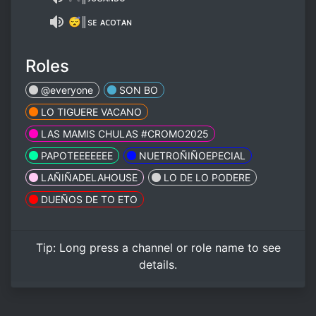
😴║sᴇ ᴀᴄᴏᴛᴀɴ
Roles
@everyone
SON BO
LO TIGUERE VACANO
LAS MAMIS CHULAS #CROMO2025
PAPOTEEEEEEE
NUETROÑIÑOEPECIAL
LAÑIÑADELAHOUSE
LO DE LO PODERE
DUEÑOS DE TO ETO
Tip:
Long press
a channel or role name to see
details.