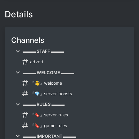
Details
Channels
▬▬▬ STAFF ▬▬▬
advert
▬▬▬ WELCOME ▬▬▬
『👋』welcome
『💎』server-boosts
▬▬▬ RULES ▬▬▬
『🔖』server-rules
『🔖』game-rules
▬▬▬ IMPORTANT ▬▬▬