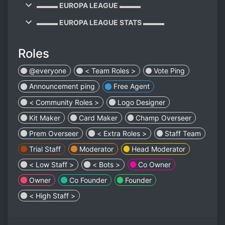
▬▬▬ EUROPA LEAGUE ▬▬▬
▬▬▬ EUROPA LEAGUE STATS ▬▬▬
Roles
@everyone
< Team Roles >
Vote Ping
Announcement ping
Free Agent
< Community Roles >
Logo Designer
Kit Maker
Card Maker
Champ Overseer
Prem Overseer
< Extra Roles >
Staff Team
Trial Staff
Moderator
Head Moderator
< Low Staff >
< Bots >
Co Owner
Owner
Co Founder
Founder
< High Staff >