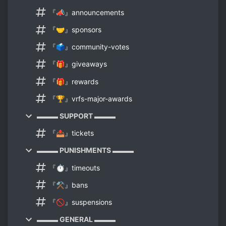
『📣』announcements
『🤝』sponsors
『🗳️』community-votes
『🎁』giveaways
『🎁』rewards
『🏆』vrfs-major-awards
▬▬▬ SUPPORT ▬▬▬
『📤』tickets
▬▬▬ PUNISHMENTS ▬▬▬
『⏱️』timeouts
『⚒️』bans
『🚫』suspensions
▬▬▬ GENERAL ▬▬▬