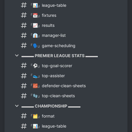
『📊』league-table
『📆』fixtures
『📈』results
『👔』manager-list
『🗣️』game-scheduling
▬▬▬ PREMIER LEAGUE STATS ▬▬▬
『⚽』top-goal-scorer
『👟』top-assister
『🧱』defender-clean-sheets
『🧤』top-clean-sheets
▬▬▬ CHAMPIONSHIP ▬▬▬
『🗂️』format
『📊』league-table