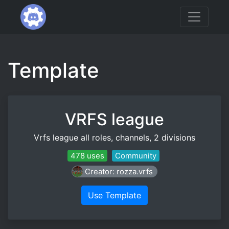
Template
VRFS league
Vrfs league all roles, channels, 2 divisions
478 uses
Community
Creator: rozza.vrfs
Use Template