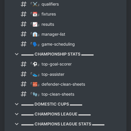
『⚔️』qualifiers
『📆』fixtures
『📈』results
『👔』manager-list
『🗣️』game-scheduling
▬▬▬ CHAMPIONSHIP STATS ▬▬▬
『⚽』top-goal-scorer
『👟』top-assister
『🧱』defender-clean-sheets
『🧤』top-clean-sheets
▬▬▬ DOMESTIC CUPS ▬▬▬
▬▬▬ CHAMPIONS LEAGUE ▬▬▬
▬▬▬ CHAMPIONS LEAGUE STATS ▬▬▬