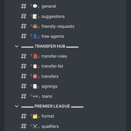
『💬』general
『📝』suggestions
『🏟️』friendly-requests
『👤』free-agents
▬▬▬ TRANSFER HUB ▬▬▬
『📕』transfer-rules
『📋』transfer-list
『🎯』transfers
『📑』signings
『↔️』loans
▬▬▬ PREMIER LEAGUE ▬▬▬
『🗂️』format
『⚔️』qualifiers