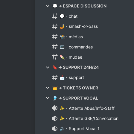
💬 ➜ ESPACE DISCUSSION
💬・chat
🤳・smash-or-pass
📸・médias
💻・commandes
🍡・mudae
🔖 ➜ SUPPORT 24H/24
📩・support
👑 ➜ TICKETS OWNER
🎐 ➜ SUPPORT VOCAL
✨・Attente Abus/Info-Staff
✨・Attente GSE/Convocation
🔉・Support Vocal 1