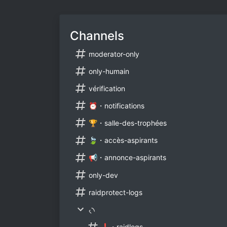
Channels
moderator-only
only-humain
vérification
⏰・notifications
🏆・salle-des-trophées
🍃・accès-aspirants
📢・annonce-aspirants
only-dev
raidprotect-logs
৻৲
❗・raidlogs