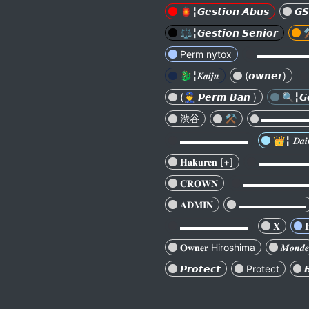
🏮╏𝙂𝙚𝙨𝙩𝙞𝙤𝙣 𝘼𝙗𝙪𝙨
𝙂𝙎
⚖️╏𝙂𝙚𝙨𝙩𝙞𝙤𝙣 𝙎𝙚𝙣𝙞𝙤𝙧
⚒
Perm nytox
▬▬▬▬▬▬▬ 
🐉╏𝑲𝒂𝒊𝒋𝒖
(𝙤𝙬𝙣𝙚𝙧)
(👮 𝙋𝙚𝙧𝙢 𝘽𝙖𝙣 )
🔍╏𝙂𝙚́
渋谷
⚒️
▬▬▬▬
▬▬▬▬▬▬▬
👑╏ 𝑫𝒂
𝐇𝐚𝐤𝐮𝐫𝐞𝐧 [+]
▬▬▬▬▬▬
𝐂𝐑𝐎𝐖𝐍
▬▬▬▬▬▬
𝐀𝐃𝐌𝐈𝐍
▬▬▬▬▬▬▬
▬▬▬▬▬▬▬
𝐗

𝐎𝐰𝐧𝐞𝐫 Hiroshima
𝑴𝒐𝒏𝒅𝒆
𝙋𝙧𝙤𝙩𝙚𝙘𝙩
Protect
