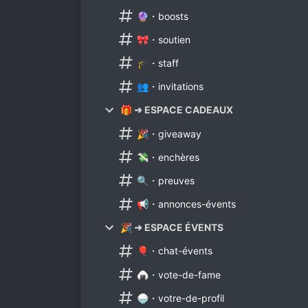
🔮・boosts
🎀・soutien
🎓・staff
👥・invitations
🎁 ➜ ESPACE CADEAUX
🎉・giveaway
💸・enchères
🔍・preuves
📢・annonces-évents
🎉 ➜ ESPACE ÉVENTS
🎈・chat-évents
🍙・vote-de-fame
🍚・votre-de-profil