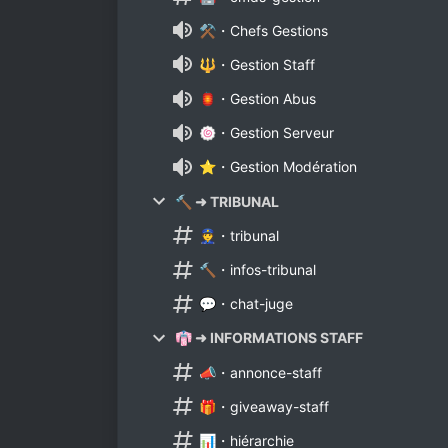
⚒・Chefs Gestions
🔱・Gestion Staff
🏮・Gestion Abus
🍥・Gestion Serveur
⭐・Gestion Modération
🔨 ➜ TRIBUNAL
👮・tribunal
🔨・infos-tribunal
💬・chat-juge
👘 ➜ INFORMATIONS STAFF
📣・annonce-staff
🎁・giveaway-staff
📊・hiérarchie