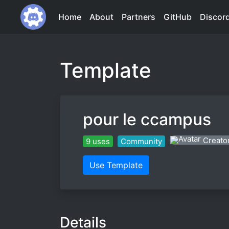
Home
About
Partners
GitHub
Discor
Template
pour le ccampus
Creator
9 uses
Community
Use Template
Details