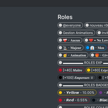
Roles
@everyone
nouveau rô
Gestion Animations
Inv
❤️‍🩹・𝐀𝐮𝐜𝐮𝐧
💔 • 𝐍𝐨 𝐋𝐨𝐯
🚬・𝐌𝐚𝐣𝐞𝐮𝐫
👔・𝐌𝐞𝐧
🥳・𝐀𝐧𝐢𝐦𝐚𝐭𝐢𝐨𝐧
🎁・𝐆𝐢𝐯𝐞
▬▬▬▬▬▬ ROLES EXP 
[+40] 𝑴𝒂𝒊̂𝒕𝒓𝒆
[+60] 𝑳𝒆́𝒈𝒆
[+100] 𝑬𝒎𝒑𝒆𝒓𝒆𝒖𝒓𝒔 ♕
[ +10
▬▬▬▬▬▬ ROLES BADG
・𝙔𝙚𝙡𝙡𝙤𝙬 - 10.00%
・𝙋
・𝙍𝙚𝙙 - 0.55%
・𝘽𝙡𝙖
▬▬▬▬▬▬ ROLES COUL