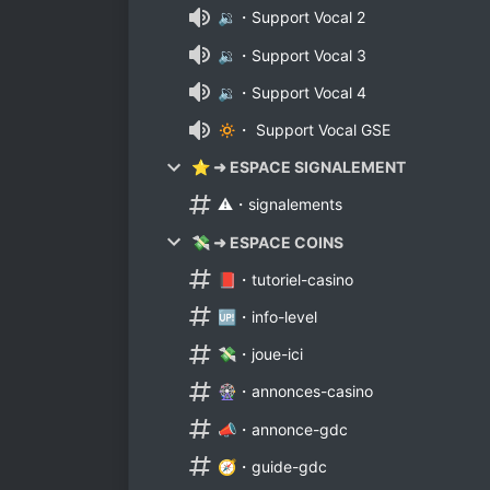
🔉・Support Vocal 2
🔉・Support Vocal 3
🔉・Support Vocal 4
🔅・ Support Vocal GSE
⭐ ➜ ESPACE SIGNALEMENT
⚠・signalements
💸 ➜ ESPACE COINS
📕・tutoriel-casino
🆙・info-level
💸・joue-ici
🎡・annonces-casino
📣・annonce-gdc
🧭・guide-gdc