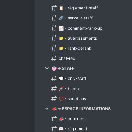
📋・règlement-staff
🔗・serveur-staff
📈・comment-rank-up
📁・avertissements
📁・rank-derank
chat-réu
👘 ➜ STAFF
💬・only-staff
🚀・bump
🚫・sanctions
📣 ➜ ESPACE INFORMATIONS
📣・annonces
📖・règlement