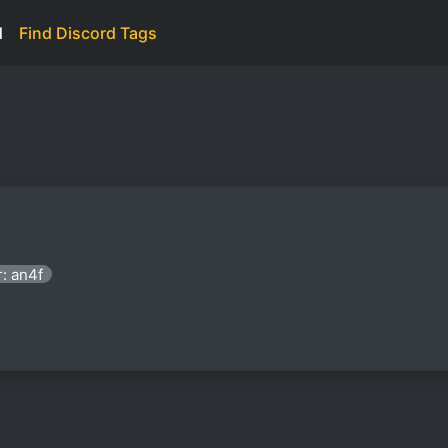
d
Find Discord Tags
: an4f