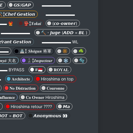
𝙀
𝙂𝙎/𝙂𝘼𝙋
▬▬▬▬▬▬▬
️╏𝘾𝙝𝙚𝙛 𝙂𝙚𝙨𝙩𝙞𝙤𝙣
▬▬▬▬▬▬▬
🐦‍🔥
👺╏𝒀𝒐𝒌𝒂𝒊
(𝙘𝙤-𝙤𝙬𝙣𝙚𝙧)
▬▬▬▬▬▬▬
🔨・𝙅𝙪𝙜𝙚 (𝘼𝘿𝘿 = 𝘽𝙇 )
𝙧𝙖𝙣𝙩 𝙂𝙚𝙨𝙩𝙞𝙤𝙣
▬▬▬▬▬▬▬ WL
▬▬▬
🏯╏ 𝑺𝒉𝒐̄𝒈𝒖𝒏 将軍
🔆
☘
𝒎𝒚𝒐̄ 大名
♟️╏𝑰𝒏𝒔𝒑𝒆𝒄𝒕𝒆𝒖𝒓
❄️
🫧
▬ BYPASS
#🇲🇨
𝐑𝐎𝐘𝐀𝐋
▬
𝐀𝐫𝐜𝐡𝐢𝐭𝐞𝐜𝐭𝐞
Hiroshima on top
𝐍𝐨 𝐃𝐢𝐬𝐭𝐫𝐚𝐜𝐭𝐢𝐨𝐧
𝐂𝐨𝐮𝐫𝐨𝐧𝐧𝐞
𝐧𝐟𝐥𝐮𝐞𝐧𝐜𝐞
𝐂𝐨 𝐎𝐰𝐧𝐞𝐫 Hiroshima
Hiroshima retour ????
𝙈𝙖
𝙊𝙏 = 𝘽𝙊𝙏
𝘼𝙣𝙤𝙣𝙮𝙢𝙤𝙪𝙨 👀