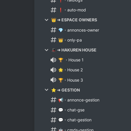
❗・auto-mod
👑 ➜ ESPACE OWNERS
💎・annonces-owner
👑・only-pa
🎩 ➜ HAKUREN HOUSE
🏆 ・House 1
🌟・House 2
🏆・House 3
⭐ ➜ GESTION
📢・annonce-gestion
💬・chat-gse
💬・chat-gestion
🤖・cmds-gestion