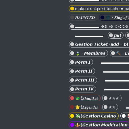
mako x uniqxe ( touche = ba
𝑯𝑨𝑼𝑵𝑻𝑬𝑫
🌑・𝑲𝒊𝒏𝒈 𝒐𝒇 𝑺
▬▬▬▬▬▬ ROLES DECO
▬▬▬▬▬▬▬
𝙅𝙖𝙞𝙡
𝙂𝙚𝙨𝙩𝙞𝙤𝙣 𝙏𝙞𝙘𝙠𝙚𝙩 (𝙖𝙙𝙙 = 𝙗𝙡
🍃・𝙈𝙚𝙢𝙗𝙧𝙚𝙨
🔨・𝙀́𝙦
𝙋𝙚𝙧𝙢 𝙄
▬▬▬▬▬▬
𝙋𝙚𝙧𝙢 𝙄𝙄
▬▬▬▬▬▬
𝙋𝙚𝙧𝙢 𝙄𝙄𝙄
▬▬▬▬▬
𝙋𝙚𝙧𝙢 𝙄𝙑
▬▬▬▬▬▬
🐲╏𝑺𝒉𝒊𝒏𝒋𝒊𝒌𝒂𝒊
✯✯✯
🌟╏𝑳𝒆́𝒈𝒆𝒏𝒅𝒆𝒔
✯✯
💸╏𝙂𝙚𝙨𝙩𝙞𝙤𝙣 𝘾𝙖𝙨𝙞𝙣𝙤

⚜️╏𝙂𝙚𝙨𝙩𝙞𝙤𝙣 𝙈𝙤𝙙𝙚́𝙧𝙖𝙩𝙞𝙤𝙣