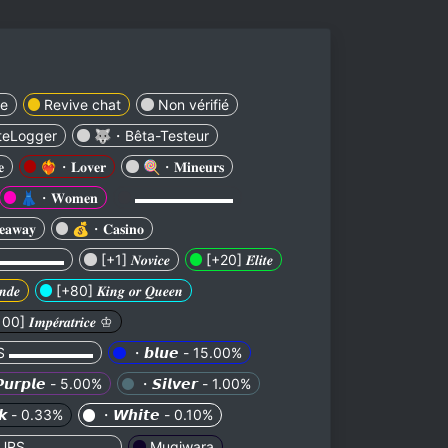
le
Revive chat
Non vérifié
iteLogger
🐺・Bêta-Testeur

❤️‍🔥・𝐋𝐨𝐯𝐞𝐫
🍭・𝐌𝐢𝐧𝐞𝐮𝐫𝐬
👗・𝐖𝐨𝐦𝐞𝐧
▬▬▬▬▬▬▬
𝐚𝐰𝐚𝐲
💰・𝐂𝐚𝐬𝐢𝐧𝐨
▬▬▬▬▬▬
[+1] 𝑵𝒐𝒗𝒊𝒄𝒆
[+20] 𝑬́𝒍𝒊𝒕𝒆
𝒅𝒆
[+80] 𝑲𝒊𝒏𝒈 𝒐𝒓 𝑸𝒖𝒆𝒆𝒏
0] 𝑰𝒎𝒑𝒆́𝒓𝒂𝒕𝒓𝒊𝒄𝒆 ♔
ES ▬▬▬▬▬▬
・𝙗𝙡𝙪𝙚 - 15.00%
𝙪𝙧𝙥𝙡𝙚 - 5.00%
・𝙎𝙞𝙡𝙫𝙚𝙧 - 1.00%
𝙠 - 0.33%
・𝙒𝙝𝙞𝙩𝙚 - 0.10%
EURS ▬▬▬▬▬▬
Mugiwara