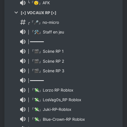
╰『😴』AFK
[•] VOCAUX RP [•]
╭『🎤』no-micro
│『🛠』Staff en jeu
│━━━━━━
│『🎬』Scène RP 1
│『🎬』Scène RP 2
│『🎬』Scène RP 3
│━━━━━━
│『💸』Lorzo RP Roblox
│『💸』LosVag0s_RP Roblox
│『💸』Juki-RP-Roblox
│『💸』Blue-Crown-RP Roblox