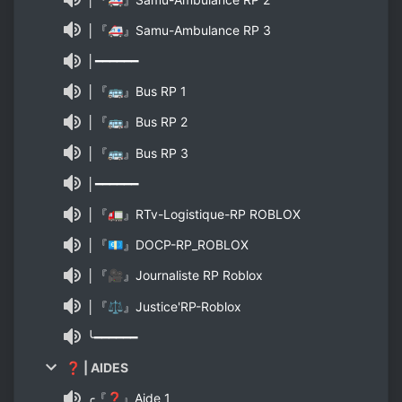
│『🚑』Samu-Ambulance RP 3
│━━━━━━
│『🚌』Bus RP 1
│『🚌』Bus RP 2
│『🚌』Bus RP 3
│━━━━━━
│『🚛』RTv-Logistique-RP ROBLOX
│『💶』DOCP-RP_ROBLOX
│『🎥』Journaliste RP Roblox
│『⚖』Justice'RP-Roblox
╰━━━━━━
❓ | AIDES
╭『❓』Aide 1