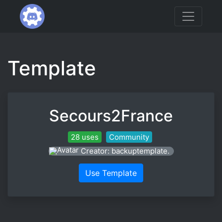
Template
Secours2France
28 uses
Community
Creator: backuptemplate.
Use Template