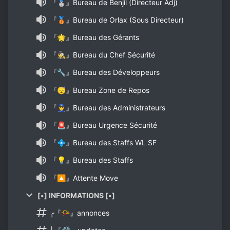
『🥈』Bureau de Benjii (Directeur Adj)
『🥉』Bureau de Orlax (Sous Directeur)
『🌟』Bureau des Gérants
『🕵️‍♂️』Bureau du Chef Sécurité
『🔧』Bureau des Développeurs
『😴』Bureau Zone de Repos
『👮』Bureau des Administrateurs
『🚨』Bureau Urgence Sécurité
『💠』Bureau des Staffs WL SF
『💡』Bureau des Staffs
『🔼』Attente Move
[•] INFORMATIONS [•]
╭『📯』annonces