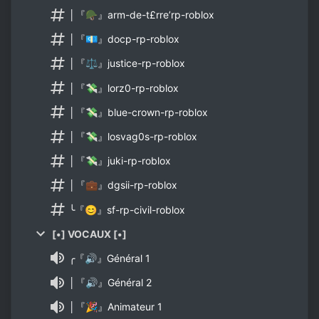
│『🪖』arm-de-t£rre’rp-roblox
│『💶』docp-rp-roblox
│『⚖』justice-rp-roblox
│『💸』lorz0-rp-roblox
│『💸』blue-crown-rp-roblox
│『💸』losvag0s-rp-roblox
│『💸』juki-rp-roblox
│『💼』dgsii-rp-roblox
╰『😊』sf-rp-civil-roblox
[•] VOCAUX [•]
╭『🔊』Général 1
│『🔊』Général 2
│『🎉』Animateur 1