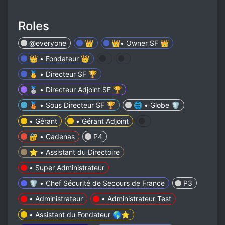
Roles
@everyone
👑
👑• Owner SF 👑
👑 • Fondateur 👑
🥇 • Directeur SF 🏆
🥈 • Directeur Adjoint SF 🏆
🥉 • Sous Directeur SF 🏆
🌐 • Globe 🛡️
• Gérant
• Gérant Adjoint
🔐 • Cadenas
P4
⭐ • Assistant du Directoire
• Super Administrateur
🛡️ • Chef Sécurité de Secours de France
P3
• Administrateur
• Administrateur Test
• Assistant du Fondateur 🌎⭐