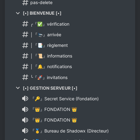
pas-delete
[•] BIENVENUE [•]
╭『✅』vérification
│『🛬』arrivée
│『📑』règlement
│『📜』informations
│『🔔』notifications
╰『🚀』invitations
[•] GESTION SERVEUR [•]
『🔑』Secret Service (Fondation)
『👑』FONDATION 👑
『👑』FONDATION 👑
『🥇』Bureau de Shadowx (Directeur)