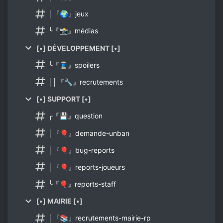
│『🌍』jeux
╰『📸』médias
[•] DÉVELOPPEMENT [•]
╰『🧵』spoilers
││『🔧』recrutements
[•] SUPPORT [•]
╭『💾』question
│『🎈』demande-unban
│『🎈』bug-reports
│『🎈』reports-joueurs
╰『🎈』reports-staff
[•] MAIRIE [•]
│『📚』recrutements-mairie-rp