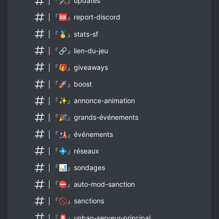
│『🛠』updates
│『🆘』report-discord
│『🥇』stats-sf
│『🔗』lien-du-jeu
│『🎁』giveaways
│『🚀』boost
│『✨』annonce-animation
│『🎉』grands-événements
│『🎎』événements
│『💠』réseaux
│『📊』sondages
│『⛔』auto-mod-sanction
│『🚫』sanctions
│『🚨』unban-serveur-principal