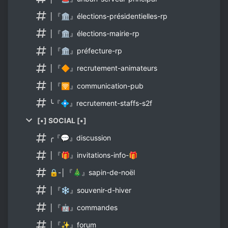
│『🏛』élections-présidentielles-rp
│『🏛』élections-mairie-rp
│『🏛』préfecture-rp
│『🔶』recrutement-animateurs
│『🛜』communication-pub
╰『💠』recrutement-staffs-s2f
[•] SOCIAL [•]
╭『💬』discussion
│『🎁』invitations-info-🎁
🔒-│『🎄』sapin-de-noël
│『❄』souvenir-d-hiver
│『🤖』commandes
│『✨』forum