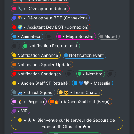
🔧 • Développeur Roblox
🪁 • Développeur BOT (Connexion)
🌍 • Assistant Dev BOT (Connexion)
• Animateur
• Méga Booster
Muted
Notification Recrutement
Notification Annonce
Notification Event
Notification Spoiler-Update
Notification Sondages
• Membre
• Ancien Staff SF Retraité
💙🤍 • Massalia
🚙 • Ghost Squad
🐱 • Team Chaton
🐧 • Pingouin
💅• #DonnaSaitTout (Benjii)
• VIP
★★★ Bienvenue sur le serveur de Secours de
France RP Officiel ★★★