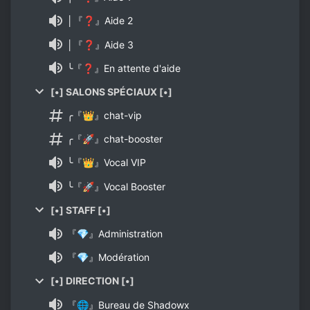
│『❓』Aide 2
│『❓』Aide 3
╰『❓』En attente d'aide
[•] SALONS SPÉCIAUX [•]
╭『👑』chat-vip
╭『🚀』chat-booster
╰『👑』Vocal VIP
╰『🚀』Vocal Booster
[•] STAFF [•]
『💎』Administration
『💎』Modération
[•] DIRECTION [•]
『🌐』Bureau de Shadowx