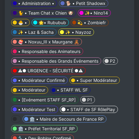
• Administration •
🐕 • Petit Shadowx
🐈 • Team Chat x Chien 🐶
✨• Nino14
🐣 •
🌟• Rububub
💫 • Zombiefr
✨ • Laz & Sacha
✨ • Nayzoz
🍣 • Noxuu_III x Maurgane 🧸
• Responsable des Animateurs
• Responsable des Grands Événements
P2
⚠️● URGENCE - SÉCURITÉ ●⚠️
• Modérateur Confirmé
• Super Modérateur
• Modérateur
• STAFF WL SF
• [Evénement STAFF SF_RP]
P1
• Modérateur Test
• STAFF de SF RôlePlay
🏛 • Maire de Secours de France RP
🏛 • Préfet Territorial SF_RP
🔧 • Dev Roblox Confirmé