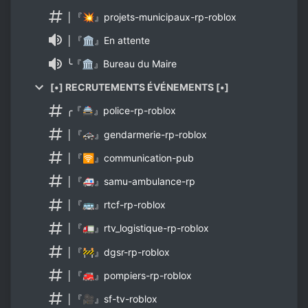
│『💥』projets-municipaux-rp-roblox
│『🏛』En attente
╰『🏛』Bureau du Maire
[•] RECRUTEMENTS ÉVÉNEMENTS [•]
╭『🚔』police-rp-roblox
│『🚓』gendarmerie-rp-roblox
│『🛜』communication-pub
│『🚑』samu-ambulance-rp
│『🚌』rtcf-rp-roblox
│『🚛』rtv_logistique-rp-roblox
│『🚧』dgsr-rp-roblox
│『🚒』pompiers-rp-roblox
│『🎥』sf-tv-roblox