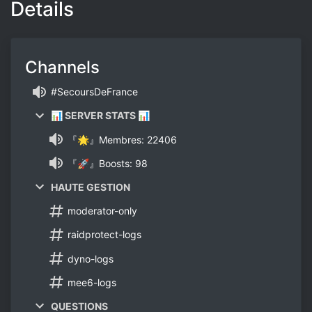
Details
Channels
#SecoursDeFrance
📊 SERVER STATS 📊
『🌟』Membres: 22406
『🚀』Boosts: 98
HAUTE GESTION
moderator-only
raidprotect-logs
dyno-logs
mee6-logs
QUESTIONS