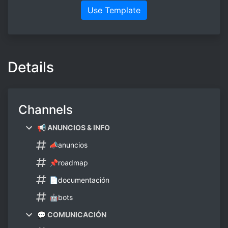
Use Template
Details
Channels
📢 ANUNCIOS & INFO
📣anuncios
📌roadmap
📄documentación
🤖bots
💬 COMUNICACIÓN