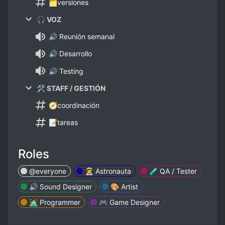
🗂️versiones
🎧 VOZ
🔊 Reunión semanal
🔊 Desarrollo
🔊 Testing
🛠️ STAFF / GESTIÓN
🧭coordinación
📝tareas
Roles
@everyone
🧑‍🚀 Astronauta
🧪 QA / Tester
🔊 Sound Designer
🎨 Artist
🧑‍💻 Programmer
🎮 Game Designer