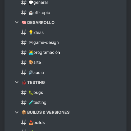
💬general
☕off-topic
🧠 DESARROLLO
💡ideas
🎮game-design
🧑‍💻programación
🎨arte
🔊audio
🐞 TESTING
🐛bugs
🧪testing
📦 BUILDS & VERSIONES
📥builds