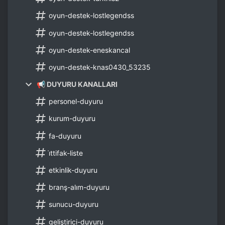
oyun-destek-lostlegendss
oyun-destek-lostlegendss
oyun-destek-eneskancal
oyun-destek-knas0430_53235
📢 DUYURU KANALLARI
personel-duyuru
kurum-duyuru
fa-duyuru
i̇ttifak-liste
etkinlik-duyuru
branş-alım-duyuru
sunucu-duyuru
geliştirici-duyuru