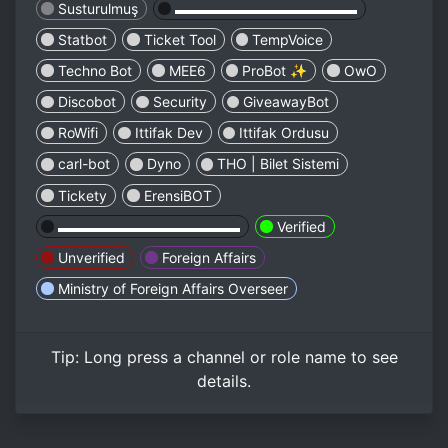
Susturulmuş
▬▬▬▬▬▬▬▬▬▬▬▬▬
Statbot
Ticket Tool
TempVoice
Techno Bot
MEE6
ProBot ✨
OwO
Discobot
Security
GiveawayBot
RoWifi
Ittifak Dev
Ittifak Ordusu
carl-bot
Dyno
THO | Bilet Sistemi
Tickety
ErensiBOT
▬▬▬▬▬▬▬▬▬▬▬▬▬
Verified
Unverified
Foreign Affairs
Ministry of Foreign Affairs Overseer
Tip:
Long press
a channel or role name to see
details.