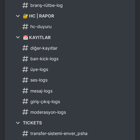
branş-rütbe-log
🔐 HC | RAPOR
hc-duyuru
📅 KAYITLAR
diğer-kayıtlar
ban-kick-logs
üye-logs
ses-logs
mesaj-logs
giriş-çıkış-logs
moderasyon-logs
TICKETS
transfer-sistemi-enver_psha