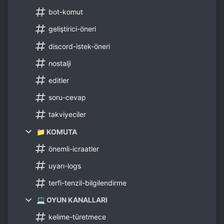
bot-komut
geliştirici-öneri
discord-istek-öneri
nostalji
editler
soru-cevap
takviyeciler
📁 KOMUTA
önemli-icraatler
uyarı-logs
terfi-tenzil-bilgilendirme
💻 OYUN KANALLARI
kelime-türetmece