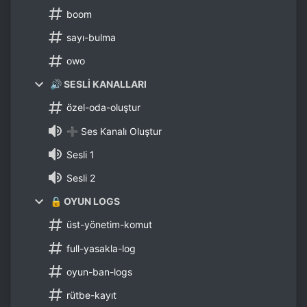
boom
sayı-bulma
owo
🔊 SESLİ KANALLARI
özel-oda-oluştur
➕ Ses Kanalı Oluştur
Sesli 1
Sesli 2
🔒 OYUN LOGS
üst-yönetim-komut
full-yasakla-log
oyun-ban-logs
rütbe-kayıt