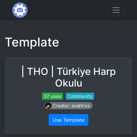
Template
| THO | Türkiye Harp
Okulu
37 uses
Community
Creator: exaltrixx
Use Template