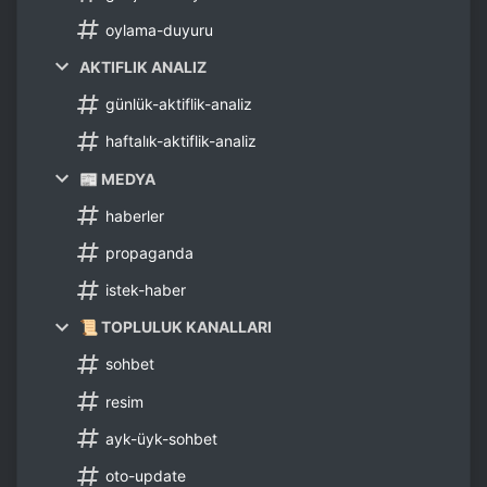
oylama-duyuru
AKTIFLIK ANALIZ
günlük-aktiflik-analiz
haftalık-aktiflik-analiz
📰 MEDYA
haberler
propaganda
istek-haber
📜 TOPLULUK KANALLARI
sohbet
resim
ayk-üyk-sohbet
oto-update