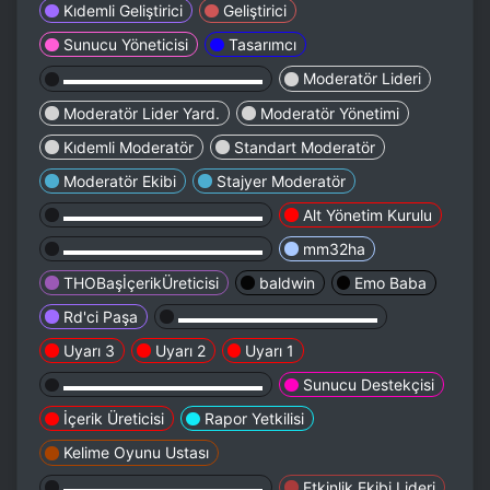
Kıdemli Geliştirici
Geliştirici
Sunucu Yöneticisi
Tasarımcı
▬▬▬▬▬▬▬▬▬▬▬▬▬
Moderatör Lideri
Moderatör Lider Yard.
Moderatör Yönetimi
Kıdemli Moderatör
Standart Moderatör
Moderatör Ekibi
Stajyer Moderatör
▬▬▬▬▬▬▬▬▬▬▬▬▬
Alt Yönetim Kurulu
▬▬▬▬▬▬▬▬▬▬▬▬▬
mm32ha
THOBaşİçerikÜreticisi
baldwin
Emo Baba
Rd'ci Paşa
▬▬▬▬▬▬▬▬▬▬▬▬▬
Uyarı 3
Uyarı 2
Uyarı 1
▬▬▬▬▬▬▬▬▬▬▬▬▬
Sunucu Destekçisi
İçerik Üreticisi
Rapor Yetkilisi
Kelime Oyunu Ustası
▬▬▬▬▬▬▬▬▬▬▬▬▬
Etkinlik Ekibi Lideri