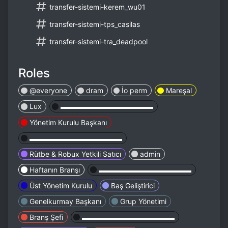
transfer-sistemi-kerem_wu01
transfer-sistemi-tps_casilas
transfer-sistemi-tra_deadpool
Roles
@everyone
dram
İo perm
Mareşal
Lux
▬▬▬▬▬▬▬▬▬▬▬▬▬
Yönetim Kurulu Başkanı
▬▬▬▬▬▬▬▬▬▬▬▬▬
Rütbe & Robux Yetkili Satıcı
admin
Haftanın Branşı
▬▬▬▬▬▬▬▬▬▬▬▬▬
Üst Yönetim Kurulu
Baş Geliştirici
Genelkurmay Başkanı
Grup Yönetimi
Branş Şefi
▬▬▬▬▬▬▬▬▬▬▬▬▬