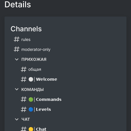
Details
Channels
rules
moderator-only
ПРИХОЖАЯ
общая
⚪│𝗪𝗲𝗹𝗰𝗼𝗺𝗲
КОМАНДЫ
🟢│𝗖𝗼𝗺𝗺𝗮𝗻𝗱𝘀
🔵│𝗟𝗲𝘃𝗲𝗹𝘀
ЧАТ
🟡│𝗖𝗵𝗮𝘁