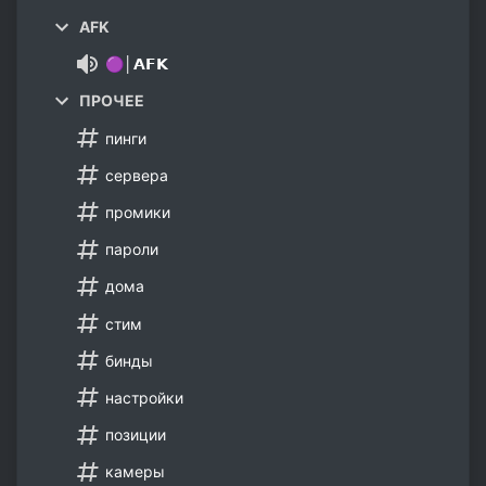
AFK
🟣│𝗔𝗙𝗞
ПРОЧЕЕ
пинги
сервера
промики
пароли
дома
стим
бинды
настройки
позиции
камеры