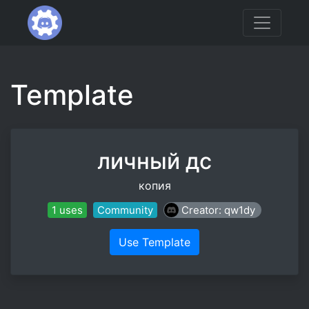
Template
личный дс
копия
1 uses
Community
Creator: qw1dy
Use Template