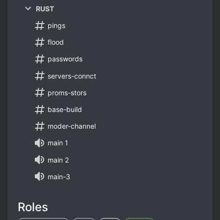
RUST
pings
flood
passwords
servers-connct
proms-stors
base-build
moder-channel
main 1
main 2
main-3
Roles