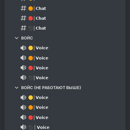
🟠│𝗖𝗵𝗮𝘁
🔴│𝗖𝗵𝗮𝘁
⚫│𝗖𝗵𝗮𝘁
ВОЙС
🟡│𝗩𝗼𝗶𝗰𝗲
🟠│𝗩𝗼𝗶𝗰𝗲
🔴│𝗩𝗼𝗶𝗰𝗲
⚫│𝗩𝗼𝗶𝗰𝗲
ВОЙС (НЕ РАБОТАЮТ ВЫШЕ)
🟡│𝗩𝗼𝗶𝗰𝗲
🟠│𝗩𝗼𝗶𝗰𝗲
🔴│𝗩𝗼𝗶𝗰𝗲
⚫ | 𝗩𝗼𝗶𝗰𝗲