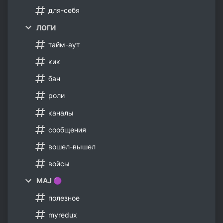
для-себя
ЛОГИ
тайм-аут
кик
бан
роли
каналы
сообщения
вошел-вышел
войсы
MAJ 🟣
полезное
myredux