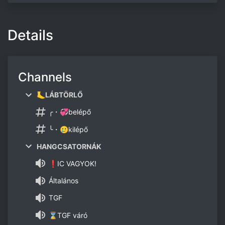
Details
Channels
🦶LÁBTÖRLŐ
╭・💞belépő
╰・🥲kilépő
HANGCSATORNÁK
❗IC VAGYOK!
Általános
TGF
⌛TGF váró