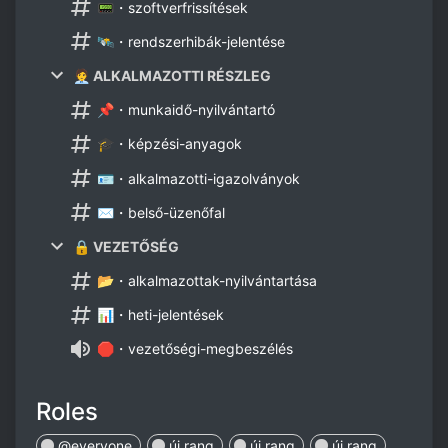
📟・szoftverfrissítések
🛰️・rendszerhibák-jelentése
🧑‍💼 ALKALMAZOTTI RÉSZLEG
📌・munkaidő-nyilvántartó
🎓・képzési-anyagok
🪪・alkalmazotti-igazolványok
✉️・belső-üzenőfal
🔒 VEZETŐSÉG
📂・alkalmazottak-nyilvántartása
📊・heti-jelentések
🛑・vezetőségi-megbeszélés
Roles
@everyone
új rang
új rang
új rang