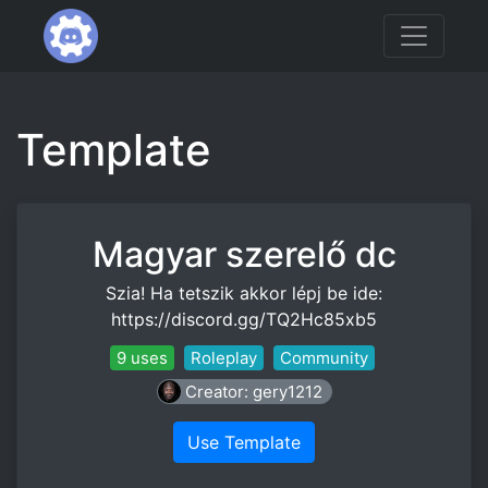
Template
Magyar szerelő dc
Szia! Ha tetszik akkor lépj be ide:
https://discord.gg/TQ2Hc85xb5
9 uses
Roleplay
Community
Creator: gery1212
Use Template