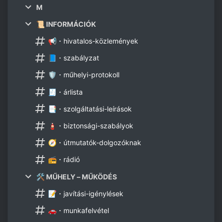
M
📜 INFORMÁCIÓK
📢・hivatalos-közlemények
📘・szabályzat
🛡️・műhelyi-protokoll
🧾・árlista
📑・szolgáltatási-leírások
🧯・biztonsági-szabályok
🧭・útmutatók-dolgozóknak
📻・rádió
🛠️ MŰHELY – MŰKÖDÉS
📝・javítási-igénylések
🚗・munkafelvétel