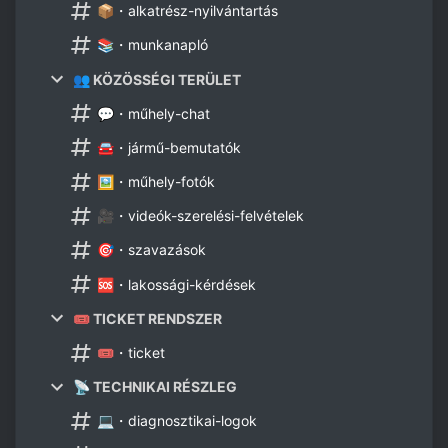
📦・alkatrész-nyilvántartás
📚・munkanapló
👥 KÖZÖSSÉGI TERÜLET
💬・műhely-chat
🚘・jármű-bemutatók
🖼️・műhely-fotók
🎥・videók-szerelési-felvételek
🎯・szavazások
🆘・lakossági-kérdések
🎟️ TICKET RENDSZER
🎟️・ticket
📡 TECHNIKAI RÉSZLEG
💻・diagnosztikai-logok