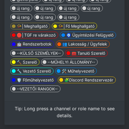
új rang
új rang
új rang
új rang
új rang
új rang
új rang
📯│Meghallgató
📯│Fő Meghallgató
🛑│TGF re várakozó
🧿 Ügyintézési Felügyelő
🤖 Rendszerbotok
👥 Lakosság / Ügyfelek
--KÜLSŐ SZEMÉLYEK--
🧰 Tanuló Szerelő
🔨 Szerelő
--MŰHELYI ÁLLOMÁNY--
🔧 Vezető Szerelő
🛠️ Műhelyvezető
🛡️ Főműhelyvezető
🧩Discord Rendszervezér
--VEZETŐI RANGOK--
Tip:
Long press
a channel or role name to see
details.