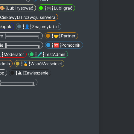
🎨┇Lubi rysować
┇🎮┇Lubi grać
Ciekawy(a) rozwoju serwera
hłopak
┇👤┇Znajomy(a) irl
we ╠══════════╗
┇🤝┇Partner
kie ╠══════════╗
┇🆘┇Pomocnik
‍♂️┇Moderator
┇🧪┇TestAdmin
dmin
┇🥇┇WspółWłaściciel
op
┇⚠️┇Zawieszenie
 ╠══════════╗