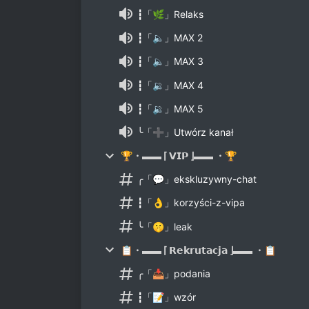
┇「🌿」Relaks
┇「🔈」MAX 2
┇「🔈」MAX 3
┇「🔉」MAX 4
┇「🔉」MAX 5
╰「➕」Utwórz kanał
🏆・▬▬ ⌈ 𝗩𝗜𝗣 ⌋▬▬ ・🏆
╭「💬」ekskluzywny-chat
┇「👌」korzyści-z-vipa
╰「🤫」leak
📋・▬▬ ⌈ 𝗥𝗲𝗸𝗿𝘂𝘁𝗮𝗰𝗷𝗮 ⌋▬▬ ・📋
╭「📥」podania
┇「📝」wzór