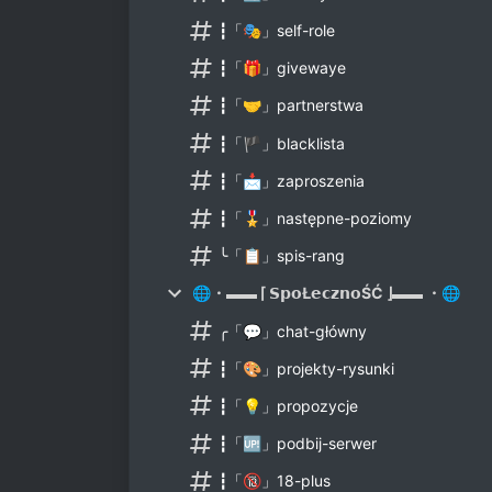
┇「🎭」self-role
┇「🎁」givewaye
┇「🤝」partnerstwa
┇「🏴」blacklista
┇「📩」zaproszenia
┇「🎖」następne-poziomy
╰「📋」spis-rang
🌐・▬▬ ⌈ 𝗦𝗽𝗼Ł𝗲𝗰𝘇𝗻𝗼ŚĆ ⌋▬▬ ・🌐
╭「💬」chat-główny
┇「🎨」projekty-rysunki
┇「💡」propozycje
┇「🆙」podbij-serwer
┇「🔞」18-plus