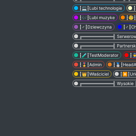
┇💻┇Lubi technologie
┇
┇🎶┇Lubi muzyke
┇🧐┇
┇♂️┇Dziewczyna
┇♂️┇C
╔══════════╣ Serwero
╔══════════╣ Partners
┇🧪┇TestModerator
┇👮
┇🎖┇Admin
┇🥈┇HeadA
┇👑┇Właściciel
┇⏸┇Url
╔══════════╣ Wysokie