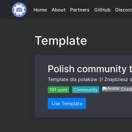
Home
About
Partners
GitHub
Discor
Template
Polish community 
Template dla polaków :)! Znajdziesz 
Crea
191 uses
Community
Use Template