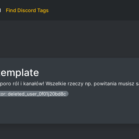
d
Find Discord Tags
template
sporo ról i kanałów! Wszelkie rzeczy np. powitania musisz 
tor: deleted_user_0f01j20bd8c