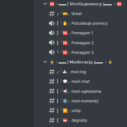
🆘・▬▬ ⌈ 𝗦𝘁𝗿𝗲𝗳𝗮 𝗽𝗼𝗺𝗼𝗰𝘆 ⌋▬▬ ・🆘
╭「🎫」ticket
┇「✋」Potrzebuje pomocy
┇「🆘」Pomagam 1
┇「🆘」Pomagam 2
╰「🆘」Pomagam 3
👮‍♂️・▬▬ ⌈ 𝗠𝗼𝗱𝗲𝗿𝗮𝗰𝗷𝗮 ⌋▬▬ ・👮‍♂️
╭「⚠️」mod-log
┇「💬」mod-chat
┇「📢」mod-ogłoszenia
┇「⚙️」mod-komendy
┇「⏸」urlop
┇「📛」degrady