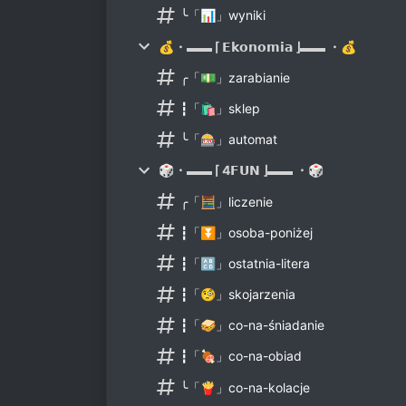
╰「📊」wyniki
💰・▬▬ ⌈ 𝗘𝗸𝗼𝗻𝗼𝗺𝗶𝗮 ⌋▬▬ ・💰
╭「💵」zarabianie
┇「🛍」sklep
╰「🎰」automat
🎲・▬▬ ⌈ 4𝗙𝗨𝗡 ⌋▬▬ ・🎲
╭「🧮」liczenie
┇「⏬」osoba-poniżej
┇「🔠」ostatnia-litera
┇「🧐」skojarzenia
┇「🥪」co-na-śniadanie
┇「🍖」co-na-obiad
╰「🍟」co-na-kolacje