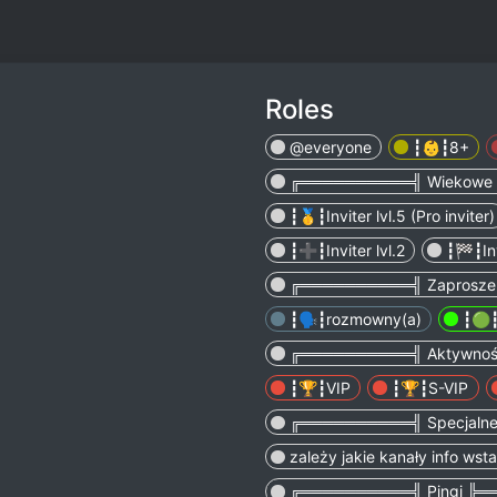
Roles
@everyone
┇👶┇8+
╔══════════╣ Wiekowe
┇🥇┇Inviter lvl.5 (Pro inviter)
┇➕┇Inviter lvl.2
┇🏁┇Inv
╔══════════╣ Zaprosze
┇🗣┇rozmowny(a)
┇🟢┇
╔══════════╣ Aktywno
┇🏆┇VIP
┇🏆┇S-VIP
╔══════════╣ Specjaln
zależy jakie kanały info wsta
╔══════════╣ Pingi ╠