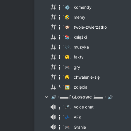
┇「⚙️」komendy
┇「🤣」memy
┇「🐶」twoje-zwierzątko
┇「📚」książki
┇「🎶」muzyka
┇「😲」fakty
┇「🎮」gry
┇「😏」chwalenie-się
╰「🖼」zdjęcia
🔊・▬▬ ⌈ 𝗚Ł𝗼𝘀𝗼𝘄𝗲 ⌋▬▬ ・🔊
╭「🎤」Voice chat
┇「💤」AFK
┇「🎮」Granie