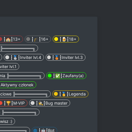
┇🏫┇13+
┇🎓┇16+
┇🍺┇18+
 ╠══════════╗
┇🥈┇Inviter lvl.4
┇🥉┇Inviter lvl.3
iter lvl.1
nia ╠══════════╗
┇✅┇Zaufany(a)
Aktywny członek
ściowe ╠══════════╗
┇🥇┇Legenda
┇🏆┇M-VIP
┇🕵️‍♂️┇Bug master
e ╠══════════╗
wisz :)
══════════╗
┇🤖┇Bot