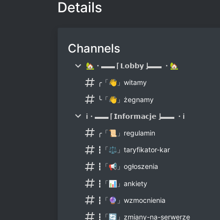
Details
Channels
🏡・▬▬ ⌈ 𝗟𝗼𝗯𝗯𝘆 ⌋▬▬ ・🏡
╭「👋」witamy
╰「👋」żegnamy
ℹ️・▬▬ ⌈ 𝗜𝗻𝗳𝗼𝗿𝗺𝗮𝗰𝗷𝗲 ⌋▬▬ ・ℹ️
╭「📜」regulamin
┇「⚖」taryfikator-kar
┇「📢」ogłoszenia
┇「📊」ankiety
┇「🔮」wzmocnienia
┇「🔄」zmiany-na-serwerze