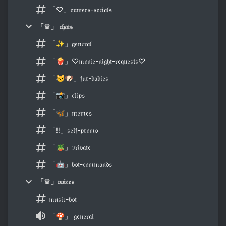
「♡」𝔬𝔴𝔫𝔢𝔯𝔰-𝔰𝔬𝔠𝔦𝔞𝔩𝔰
「♛」 𝔠𝔥𝔞𝔱𝔰
「✨」𝔤𝔢𝔫𝔢𝔯𝔞𝔩
「🍿」♡𝔪𝔬𝔳𝔦𝔢-𝔫𝔦𝔤𝔥𝔱-𝔯𝔢𝔮𝔲𝔢𝔰𝔱𝔰♡
「🐱🐶」𝔣𝔲𝔯-𝔟𝔞𝔟𝔦𝔢𝔰
「📸」𝔠𝔩𝔦𝔭𝔰
「🦋」𝔪𝔢𝔪𝔢𝔰
「‼️」𝔰𝔢𝔩𝔣-𝔭𝔯𝔬𝔪𝔬
「🪴」𝔭𝔯𝔦𝔳𝔞𝔱𝔢
「🤖」𝔟𝔬𝔱-𝔠𝔬𝔪𝔪𝔞𝔫𝔡𝔰
「♛」𝔳𝔬𝔦𝔠𝔢𝔰
𝔪𝔲𝔰𝔦𝔠-𝔟𝔬𝔱
「🍄」 𝔤𝔢𝔫𝔢𝔯𝔞𝔩