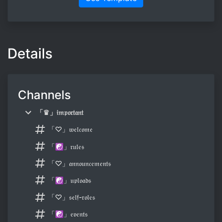
Details
Channels
「♛」𝔦𝔪𝔭𝔬𝔯𝔱𝔞𝔫𝔱
「♡」𝔴𝔢𝔩𝔠𝔬𝔪𝔢
「☯」𝔯𝔲𝔩𝔢𝔰
「♡」𝔞𝔫𝔫𝔬𝔲𝔫𝔠𝔢𝔪𝔢𝔫𝔱𝔰
「☯」𝔲𝔭𝔩𝔬𝔞𝔡𝔰
「♡」𝔰𝔢𝔩𝔣-𝔯𝔬𝔩𝔢𝔰
「☯」𝔢𝔳𝔢𝔫𝔱𝔰