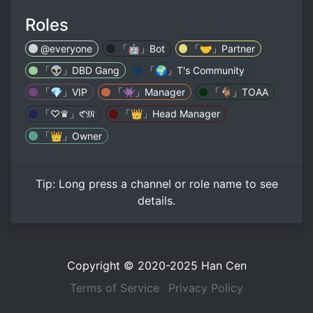
Roles
@everyone
「🤖」Bot
「🤝」Partner
「👽」DBD Gang
「🌍」T's Community
「💎」VIP
「👾」Manager
「🐐」TOAA
「♡♛」𑣲𝔐
「👑」Head Manager
「👑」Owner
Tip:
Long press
a channel or role name to see
details.
Copyright © 2020-2025
Han Cen
Terms of Service
Privacy Policy