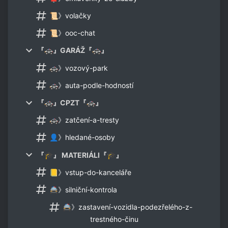
📜》volačky
📜》ooc-chat
『🚓』GARÁŽ『🚓』
🚓》vozový-park
🚓》auta-podle-hodností
『🚓』CPZT『🚓』
🚓》zatčení-a-tresty
👤》hledané-osoby
『🎓』 MATERIÁLI『🎓』
📒》vstup-do-kanceláře
🚔》silniční-kontrola
🚔》zastavení-vozidla-podezřelého-z-
trestného-činu