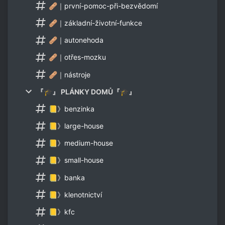
🩹｜první-pomoc-při-bezvědomí
🩹｜základní-životní-funkce
🩹｜autonehoda
🩹｜otřes-mozku
🩹｜nástroje
『🎓』 PLÁNKY DOMŮ『🎓』
📒》benzinka
📒》large-house
📒》medium-house
📒》small-house
📒》banka
📒》klenotnictví
📒》kfc