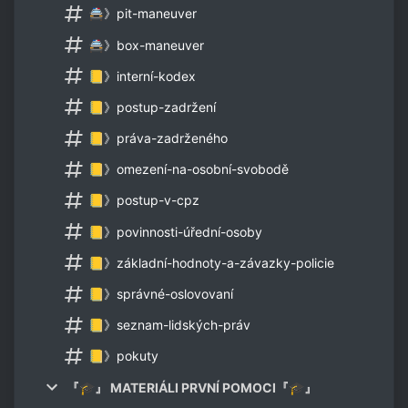
🚔》pit-maneuver
🚔》box-maneuver
📒》interní-kodex
📒》postup-zadržení
📒》práva-zadrženého
📒》omezení-na-osobní-svobodě
📒》postup-v-cpz
📒》povinnosti-úřední-osoby
📒》základní-hodnoty-a-závazky-policie
📒》správné-oslovovaní
📒》seznam-lidských-práv
📒》pokuty
『🎓』 MATERIÁLI PRVNÍ POMOCI『🎓』