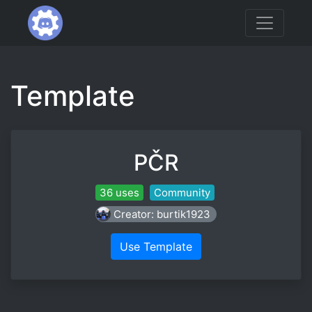
Template
PČR
36 uses
Community
Creator: burtik1923
Use Template