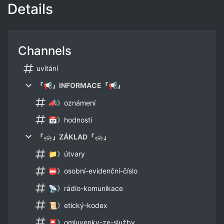
Details
Channels
uvítání
『📢』INFORMACE『📢』
📣》oznámení
📅》hodnosti
『🚓』ZÁKLAD『🚓』
📁》útvary
📛》osobní-evidenční-číslo
📡》rádio-komunikace
📜》etický-kodex
📮》omluvenky-ze-služby