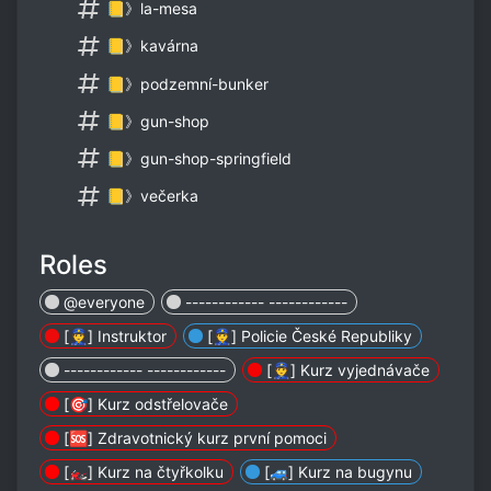
📒》la-mesa
📒》kavárna
📒》podzemní-bunker
📒》gun-shop
📒》gun-shop-springfield
📒》večerka
Roles
@everyone
------------ ------------
[👮] Instruktor
[👮] Policie České Republiky
------------ ------------
[👮] Kurz vyjednávače
[🎯] Kurz odstřelovače
[🆘] Zdravotnický kurz první pomoci
[🏍️] Kurz na čtyřkolku
[🚙] Kurz na bugynu