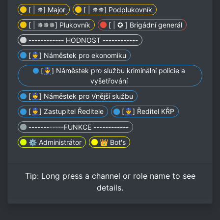
[ | ✵] Major
[ | ✵✵] Podplukovník
[ | ✵✵✵] Plukovník
[ | ✪ ] Brigádní generál
------------ HODNOST ------------
[👮] Náměstek pro ekonomiku
[👮] Náměstek pro službu kriminální policie a
vyšetřování
[👮] Náměstek pro Vnější službu
[👮] Zastupitel Ředitele
[👮] Ředitel KŘP
------------FUNKCE ------------
⚙️ Administrátor
👑 Bot's
Tip:
Long press
a channel or role name to see
details.