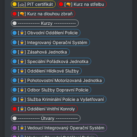
[🚓] PIT certifikát
[🔫] Kurz na střelbu
[🔫] Kurz na dlouhou zbraň
------------ Kurzy ------------
[👮] Obvodní Oddělení Policie
[👮] Integrovaný Operační Systém
[👮] Zásahová Jednotka
[👮] Speciální Pořádková Jednotka
[👮] Oddělení Hlídkové Služby
[👮] Pohotovostní Motorizovaná Jednotka
[👮] Odbor Služby Dopravní Policie
[👮] Služba Kriminální Policie a Vyšetřovaní
[👮] Oddělení Vnitřní Konroly
------------ Útvary ------------
[👮] Vedoucí Integrovaný Operační Systém