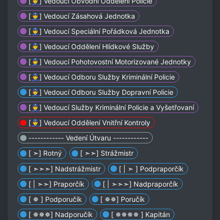
[👮] Vedoucí Obvodní Oddělení Policie
[👮] Vedoucí Zásahová Jednotka
[👮] Vedoucí Speciální Pořádková Jednotka
[👮] Vedoucí Oddělení Hlídkové Služby
[👮] Vedoucí Pohotovostní Motorizované Jednotky
[👮] Vedoucí Odboru Služby Kriminální Policie
[👮] Vedoucí Odboru Služby Dopravní Policie
[👮] Vedoucí Služby Kriminální Policie a Vyšetřovaní
[👮] Vedoucí Oddělení Vnitřní Kontroly
------------ Vedení Útvaru ------------
[ ➣] Rotný
[ ➣➣] Strážmistr
[ ➣➣➣] Nadstrážmistr
[ | ➣ ] Podpraporčík
[ | ➣➣] Praporčík
[ | ➣➣➣] Nadpraporčík
[ ✵ ] Podporučík
[ ✵✵] Poručík
[ ✵✵✵] Nadporučík
[ ✵✵✵✵ ] Kapitán