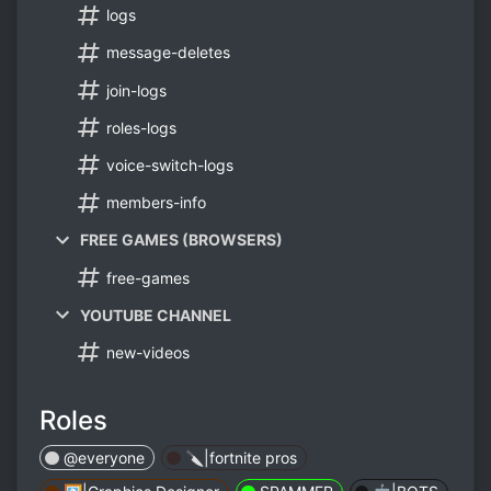
logs
message-deletes
join-logs
roles-logs
voice-switch-logs
members-info
FREE GAMES (BROWSERS)
free-games
YOUTUBE CHANNEL
new-videos
Roles
@everyone
🔪|fortnite pros