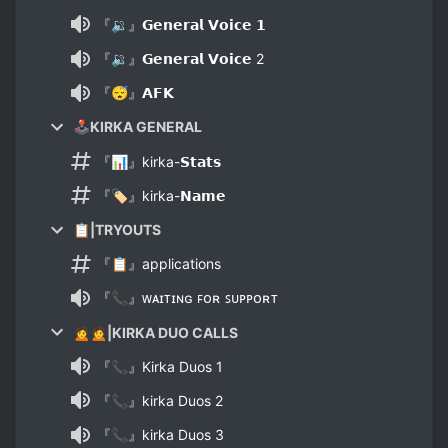
『🔉』𝗚𝗲𝗻𝗲𝗿𝗮𝗹 𝗩𝗼𝗶𝗰𝗲 𝟭
『🔉』𝗚𝗲𝗻𝗲𝗿𝗮𝗹 𝗩𝗼𝗶𝗰𝗲 2
『😴』𝗔𝗙𝗞
🕹KIRKA GENERAL
『📊』kirka-𝗦𝘁𝗮𝘁𝘀
『🏷』kirka-𝗡𝗮𝗺𝗲
📋|TRYOUTS
『📋』applications
『📞』ᴡᴀɪᴛɪɴɢ ꜰᴏʀ ꜱᴜᴘᴘᴏʀᴛ
🙍🙍|KIRKA DUO CALLS
『📞』Kirka Duos 1
『📞』kirka Duos 2
『📞』kirka Duos 3