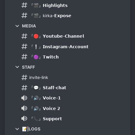
『🎬』𝗛𝗶𝗴𝗵𝗹𝗶𝗴𝗵𝘁𝘀
『🎬』kirka-𝗘𝘅𝗽𝗼𝘀𝗲
MEDIA
『🔴』𝗬𝗼𝘂𝘁𝘂𝗯𝗲-𝗖𝗵𝗮𝗻𝗻𝗲𝗹
『❕』𝗜𝗻𝘀𝘁𝗮𝗴𝗿𝗮𝗺-𝗔𝗰𝗰𝗼𝘂𝗻𝘁
『🟣』𝗧𝘄𝗶𝘁𝗰𝗵
STAFF
invite-link
『💬』𝗦𝘁𝗮𝗳𝗳-𝗰𝗵𝗮𝘁
『🔊』𝗩𝗼𝗶𝗰𝗲-𝟭
『🔊』𝗩𝗼𝗶𝗰𝗲 𝟮
『📞』𝗦𝘂𝗽𝗽𝗼𝗿𝘁
📝|LOGS