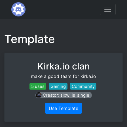
Template
Kirka.io clan
make a good team for kirka.io
5 uses
Gaming
Community
Creator: slxw_is_single
Use Template