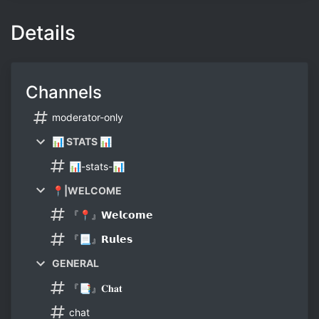
Details
Channels
moderator-only
📊 STATS 📊
📊-stats-📊
📍|WELCOME
『📍』𝗪𝗲𝗹𝗰𝗼𝗺𝗲
『📃』𝗥𝘂𝗹𝗲𝘀
GENERAL
『📑』𝐂𝐡𝐚𝐭
chat