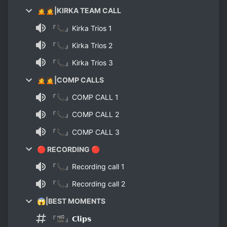
🙍🙍|KIRKA TEAM CALL
『📞』Kirka Trios 1
『📞』Kirka Trios 2
『📞』Kirka Trios 3
🙍🙍|COMP CALLS
『📞』COMP CALL 1
『📞』COMP CALL 2
『📞』COMP CALL 3
🔴 RECORDING 🔴
『📞』Recording call 1
『📞』Recording call 2
😱|BEST MOMENTS
『🎬』𝗖𝗹𝗶𝗽𝘀