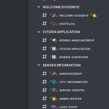
WELCOME/GOODBYE
『🎉』ᴡᴇʟᴄᴏᴍᴇ-ɢᴏᴏᴅʙʏᴇ『👋』
『💢』ɪɴᴠɪᴛᴇʟᴏɢ
CITIZEN APPLICATION
『📢』ɴᴇᴡʙɪᴇ-ᴀɴɴᴏᴜɴᴄᴇᴍᴇɴᴛ
『🆕』ᴄɪᴛɪᴢᴇɴ-ᴀᴘᴘʟɪᴄᴀᴛɪᴏɴ
『🆕』ɴᴇᴡʙɪᴇ-ᴄʜᴀᴛʀᴏᴏᴍ
SERVER INFORMATION
『📣』ᴀɴɴᴏᴜɴᴄᴇᴍᴇɴᴛ
『🌐』ᴄɪᴛʏ-ɪɴғᴏʀᴍᴀᴛɪᴏɴ
『🛠』sᴇʀᴠᴇʀ-ᴜᴘᴅᴀᴛᴇs
『👑』ᴀᴅᴍɪɴ-ʀᴏsᴛᴇʀ
『🌆』ʟᴏɢᴏ-ᴇᴠᴇɴᴛ