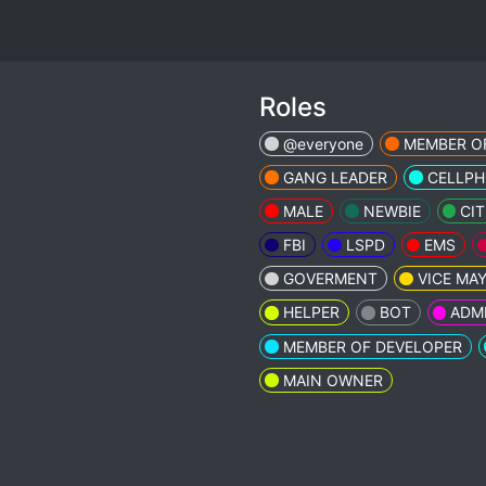
Roles
@everyone
MEMBER O
GANG LEADER
CELLP
MALE
NEWBIE
CIT
FBI
LSPD
EMS
GOVERMENT
VICE MA
HELPER
BOT
ADM
MEMBER OF DEVELOPER
MAIN OWNER