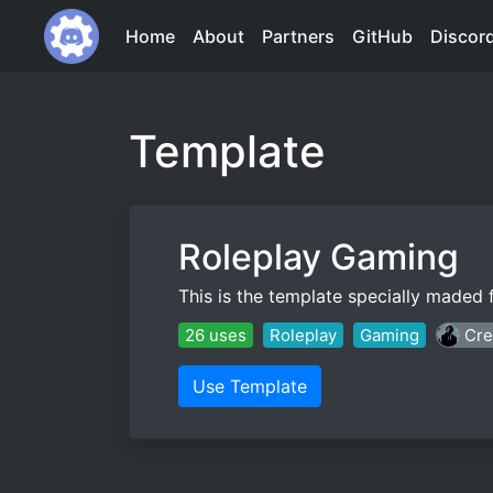
Home
About
Partners
GitHub
Discor
Template
Roleplay Gaming
This is the template specially maded 
26 uses
Roleplay
Gaming
Cre
Use Template