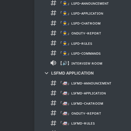
『👮』ʟsᴘᴅ-ᴀɴɴᴏᴜɴᴄᴇᴍᴇɴᴛ
『👮』ʟsᴘᴅ-ᴀᴘᴘʟɪᴄᴀᴛɪᴏɴ
『👮』ʟsᴘᴅ-ᴄʜᴀᴛʀᴏᴏᴍ
『👮』ᴏɴᴅᴜᴛʏ-ʀᴇᴘᴏʀᴛ
『👮』ʟsᴘᴅ-ʀᴜʟᴇs
『👮』ʟsᴘᴅ-ᴄᴏᴍᴍᴀɴᴅs
【🔊】ɪɴᴛᴇʀᴠɪᴇᴡ ʀᴏᴏᴍ
LSFMD APPLICATION
『🚑』ʟsғᴍᴅ-ᴀɴɴᴏᴜɴᴄᴇᴍᴇɴᴛ
『🚑』ʟsғᴍᴅ-ᴀᴘᴘʟɪᴄᴀᴛɪᴏɴ
『🚑』ʟsғᴍᴅ-ᴄʜᴀᴛʀᴏᴏᴍ
『🚑』ᴏɴᴅᴜᴛʏ-ʀᴇᴘᴏʀᴛ
『🚑』ʟsғᴍᴅ-ʀᴜʟᴇs