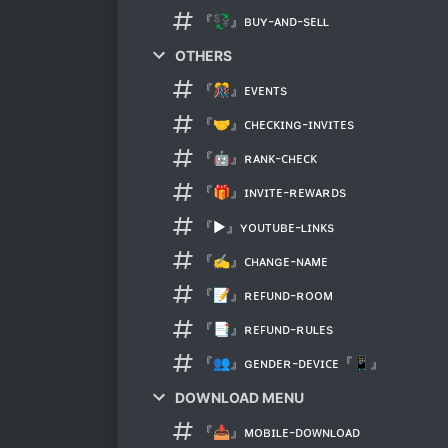
『💱』ʙᴜʏ-ᴀɴᴅ-sᴇʟʟ
OTHERS
『🎊』ᴇᴠᴇɴᴛs
『🤝』ᴄʜᴇᴄᴋɪɴɢ-ɪɴᴠɪᴛᴇs
『🤖』ʀᴀɴᴋ-ᴄʜᴇᴄᴋ
『🎁』ɪɴᴠɪᴛᴇ-ʀᴇᴡᴀʀᴅs
『▶』ʏᴏᴜᴛᴜʙᴇ-ʟɪɴᴋs
『✍』ᴄʜᴀɴɢᴇ-ɴᴀᴍᴇ
『📝』ʀᴇꜰᴜɴᴅ-ʀᴏᴏᴍ
『📑』ʀᴇꜰᴜɴᴅ-ʀᴜʟᴇs
『👥』ɢᴇɴᴅᴇʀ-ᴅᴇᴠɪᴄᴇ『📱』
DOWNLOAD MENU
『📥』ᴍᴏʙɪʟᴇ-ᴅᴏᴡɴʟᴏᴀᴅ