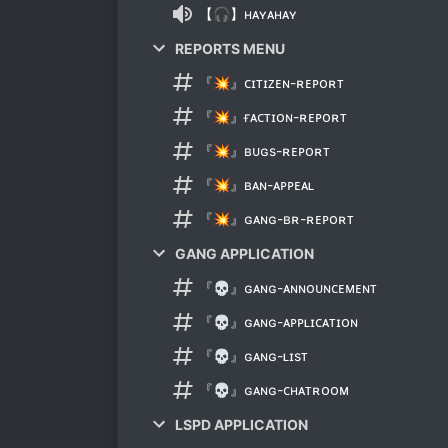
【🎧】ʜᴀʏᴀʜᴀʏ
REPORTS MENU
『💥』ᴄɪᴛɪᴢᴇɴ-ʀᴇᴘᴏʀᴛ
『💥』ғᴀᴄᴛɪᴏɴ-ʀᴇᴘᴏʀᴛ
『💥』ʙᴜɢs-ʀᴇᴘᴏʀᴛ
『💥』ʙᴀɴ-ᴀᴘᴘᴇᴀʟ
『💥』ɢᴀɴɢ-ʙʀ-ʀᴇᴘᴏʀᴛ
GANG APPLICATION
『💀』ɢᴀɴɢ-ᴀɴɴᴏᴜɴᴄᴇᴍᴇɴᴛ
『💀』ɢᴀɴɢ-ᴀᴘᴘʟɪᴄᴀᴛɪᴏɴ
『💀』ɢᴀɴɢ-ʟɪsᴛ
『💀』ɢᴀɴɢ-ᴄʜᴀᴛʀᴏᴏᴍ
LSPD APPLICATION