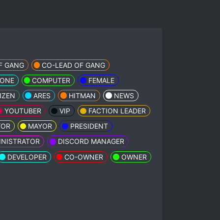
F GANG
CO-LEAD OF GANG
HONE
COMPUTER
FEMALE
IZEN
ARES
HITMAN
NEWS
YOUTUBER
VIP
FACTION LEADER
YOR
MAYOR
PRESIDENT
INISTRATOR
DISCORD MANAGER
DEVELOPER
CO-OWNER
OWNER