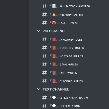
『📃』ᴀʟʟ-ꜰᴀᴄᴛɪᴏɴ-ʀᴏꜱᴛᴇʀ
『🙏』ʜᴇʟᴘᴇʀ-ʀᴏꜱᴛᴇʀ
『😍』ꜰᴀᴄᴇ-ʀᴇᴠᴇᴀʟ
RULES MENU
『📕』ɪɴ-ɢᴀᴍᴇ-ʀᴜʟᴇs
『📕』ʀᴏʙʙᴇʀʏ-ʀᴜʟᴇs
『📕』ʜᴏsᴛᴀɢᴇ-ʀᴜʟᴇs
『📕』ɢᴀɴɢ-ʀᴜʟᴇs
『📕』ᴊᴀɪʟ-sʏsᴛᴇᴍ
『📕』ᴅɪsᴄᴏʀᴅ-ʀᴜʟᴇs
TEXT CHANNEL
『💬』ᴄɪᴛɪᴢᴇɴ-ᴄʜᴀᴛʀᴏᴏᴍ
『🗨』ʜᴇʟᴘᴇʀ-ʀᴏᴏᴍ