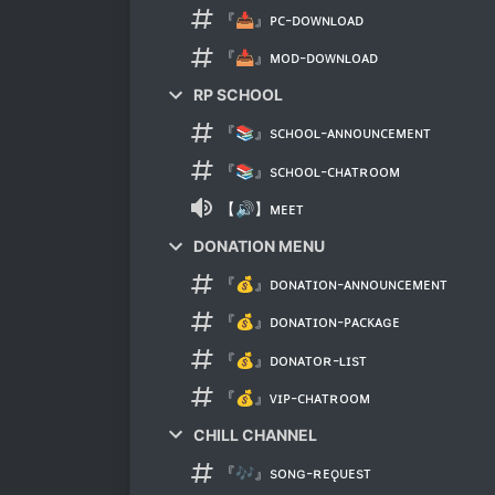
『📥』ᴘᴄ-ᴅᴏᴡɴʟᴏᴀᴅ
『📥』ᴍᴏᴅ-ᴅᴏᴡɴʟᴏᴀᴅ
RP SCHOOL
『📚』sᴄʜᴏᴏʟ-ᴀɴɴᴏᴜɴᴄᴇᴍᴇɴᴛ
『📚』sᴄʜᴏᴏʟ-ᴄʜᴀᴛʀᴏᴏᴍ
【🔊】ᴍᴇᴇᴛ
DONATION MENU
『💰』ᴅᴏɴᴀᴛɪᴏɴ-ᴀɴɴᴏᴜɴᴄᴇᴍᴇɴᴛ
『💰』ᴅᴏɴᴀᴛɪᴏɴ-ᴘᴀᴄᴋᴀɢᴇ
『💰』ᴅᴏɴᴀᴛᴏʀ-ʟɪsᴛ
『💰』ᴠɪᴘ-ᴄʜᴀᴛʀᴏᴏᴍ
CHILL CHANNEL
『🎶』sᴏɴɢ-ʀᴇǫᴜᴇsᴛ