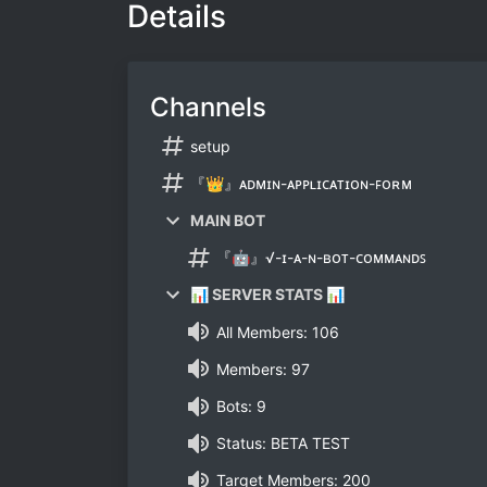
Details
Channels
setup
『👑』ᴀᴅᴍɪɴ-ᴀᴘᴘʟɪᴄᴀᴛɪᴏɴ-ꜰᴏʀᴍ
MAIN BOT
『🤖』√-ɪ-ᴀ-ɴ-ʙᴏᴛ-ᴄᴏᴍᴍᴀɴᴅꜱ
📊 SERVER STATS 📊
All Members: 106
Members: 97
Bots: 9
Status: BETA TEST
Target Members: 200