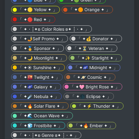
「 ✦🟡 Yellow ✦ 」
「 ✦🟠 Orange ✦ 」
「 ✦🔴 Red ✦ 」
「 ✦・┆✦ʚ Color Roles ʚ✦ ┆・✦ 」
「 ✦🤳Self Promo ✦ 」
「 ✦💰 Donator ✦ 」
「 ✦🏅 Sponsor ✦ 」
「 ✦⏳ Veteran ✦ 」
「 ✦🌙 Moonlight ✦ 」
「 ✦✨ Starlight ✦ 」
「 ✦☀️ Sunshine ✦ 」
「 ✦🌌 Midnight ✦ 」
「 ✦🌇 Twilight ✦ 」
「 ✦🪐 Cosmic ✦ 」
「 ✦🌌 Galaxy ✦ 」
「 ✦🩷 Bright Rose ✦ 」
「 ✦☄️ Nebula ✦ 」
「 ✦🌑 Eclipse ✦ 」
「 ✦🔥 Solar Flare ✦ 」
「 ✦⚡ Thunder ✦ 」
「 ✦🌊 Ocean Wave ✦ 」
「 ✦🧊 Frostbite ✦ 」
「 ✦🔥 Ember ✦ 」
「 ✦・┆✦ʚ Genre ɞ✦ ┆・✦ 」