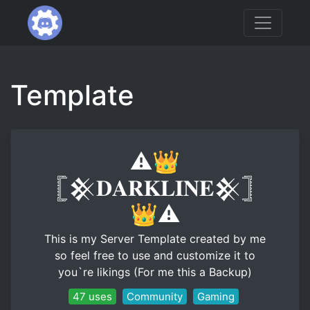
Template
⚠👑
𓊈𒆜𝐃𝐀𝐑𝐊𝐋𝐈𝐍𝐄𒆜𓊉
👑⚠
This is my Server Template created by me
so feel free to use and customize it to
you`re likings (For me this a Backup)
47 uses
Community
Gaming