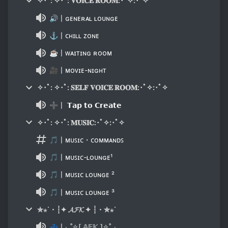
✧･ﾟ: ✧･ﾟ: 𝐕𝐎𝐈𝐂𝐄 𝐑𝐎𝐎𝐌:･ﾟ✧:･ﾟ✧
🔊〡ɢᴇɴᴇʀᴀʟ ʟᴏᴜɴɢᴇ
⚓〡ᴄʜɪʟʟ ᴢᴏɴᴇ
☕〡ᴡᴀɪᴛɪɴɢ ʀᴏᴏᴍ
🎥〡ᴍᴏᴠɪᴇ-ɴɪɢʜᴛ
✧･ﾟ: ✧･ﾟ: 𝐒𝐄𝐋𝐅 𝐕𝐎𝐈𝐂𝐄 𝐑𝐎𝐎𝐌:･ﾟ✧:･ﾟ✧
➕〡 𝗧𝗮𝗽 𝘁𝗼 𝗖𝗿𝗲𝗮𝘁𝗲
✧･ﾟ: ✧･ﾟ: 𝐌𝐔𝐒𝐈𝐂:･ﾟ✧:･ﾟ✧
🎵〡ᴍᴜꜱɪᴄ・ᴄᴏᴍᴍᴀɴᴅꜱ
🎵〡ᴍᴜꜱɪᴄ-ʟᴏᴜɴɢᴇ¹
🎵〡ᴍᴜꜱɪᴄ ʟᴏᴜɴɢᴇ ²
🎵〡ᴍᴜꜱɪᴄ ʟᴏᴜɴɢᴇ ³
✮⋆˙・┆✦ 𝓐𝓕𝓚 ✦ ┆・✮⋆˙
💤〡‧₊˚✧[ 𝔸𝔽𝕂 ]✧˚₊‧