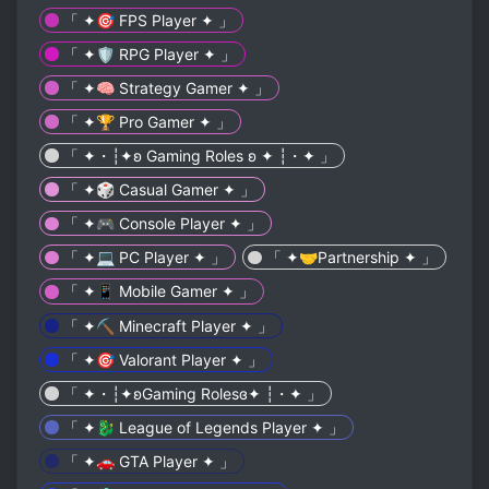
「 ✦🎯 FPS Player ✦ 」
「 ✦🛡️ RPG Player ✦ 」
「 ✦🧠 Strategy Gamer ✦ 」
「 ✦🏆 Pro Gamer ✦ 」
「 ✦・┆✦ʚ Gaming Roles ʚ ✦ ┆・✦ 」
「 ✦🎲 Casual Gamer ✦ 」
「 ✦🎮 Console Player ✦ 」
「 ✦💻 PC Player ✦ 」
「 ✦🤝Partnership ✦ 」
「 ✦📱 Mobile Gamer ✦ 」
「 ✦⛏️ Minecraft Player ✦ 」
「 ✦🎯 Valorant Player ✦ 」
「 ✦・┆✦ʚGaming Rolesɞ✦ ┆・✦ 」
「 ✦🐉 League of Legends Player ✦ 」
「 ✦🚗 GTA Player ✦ 」