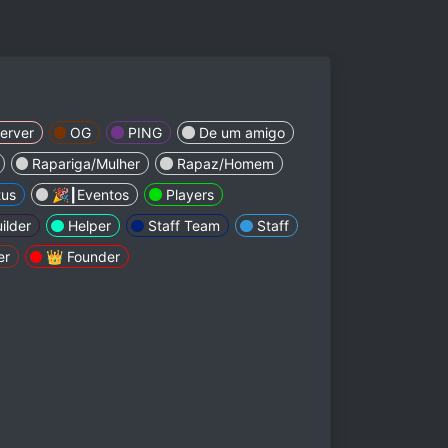
erver
OG
PING
De um amigo
Rapariga/Mulher
Rapaz/Homem
us
🎉┃Eventos
Players
ilder
Helper
Staff Team
Staff
er
👑 Founder