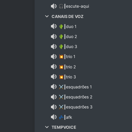
🎧┃escute-aqui
CANAIS DE VOZ
🌵┃duo 1
🌵┃duo 2
🌵┃duo 3
💥┃trio 1
💥┃trio 2
💥┃trio 3
⚔┃esquadrões 1
⚔┃esquadrões 2
⚔┃esquadrões 3
💤┃afk
TEMPVOICE