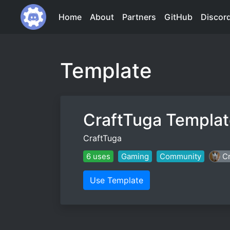
Home
About
Partners
GitHub
Discor
Template
CraftTuga Templat
CraftTuga
6 uses
Gaming
Community
C
Use Template