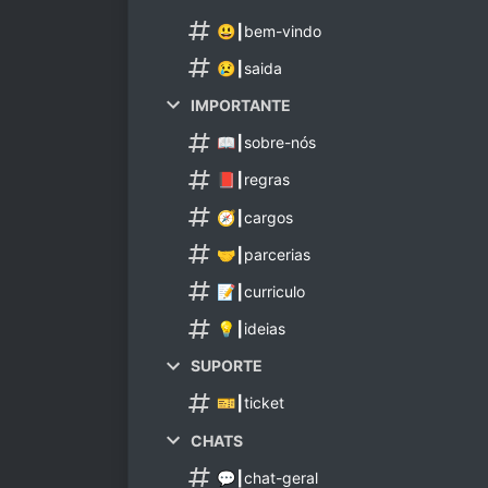
😃┃bem-vindo
😢┃saida
IMPORTANTE
📖┃sobre-nós
📕┃regras
🧭┃cargos
🤝┃parcerias
📝┃curriculo
💡┃ideias
SUPORTE
🎫┃ticket
CHATS
💬┃chat-geral