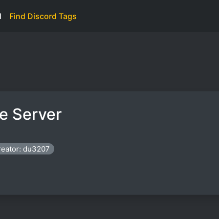
d
Find Discord Tags
e Server
reator: du3207