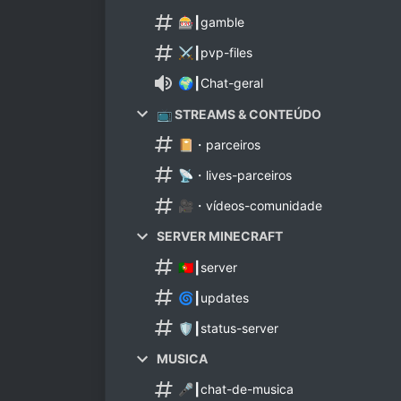
🎰┃gamble
⚔️┃pvp-files
🌍┃Chat-geral
📺 STREAMS & CONTEÚDO
📔・parceiros
📡・lives-parceiros
🎥・vídeos-comunidade
SERVER MINECRAFT
🇵🇹┃server
🌀┃updates
🛡┃status-server
MUSICA
🎤┃chat-de-musica