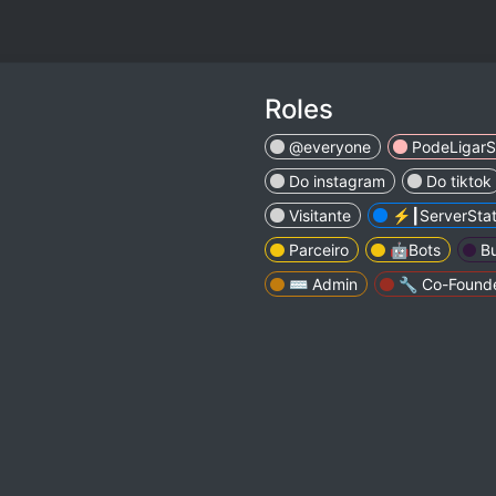
Roles
@everyone
PodeLigarS
Do instagram
Do tiktok
Visitante
⚡┃ServerStat
Parceiro
🤖Bots
Bu
⌨️ Admin
🔧 Co-Found