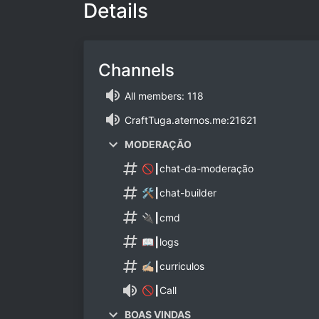
Details
Channels
All members: 118
CraftTuga.aternos.me:21621
MODERAÇÃO
🚫┃chat-da-moderação
🛠️┃chat-builder
🔌┃cmd
📖┃logs
✍🏼┃curriculos
🚫┃Call
BOAS VINDAS