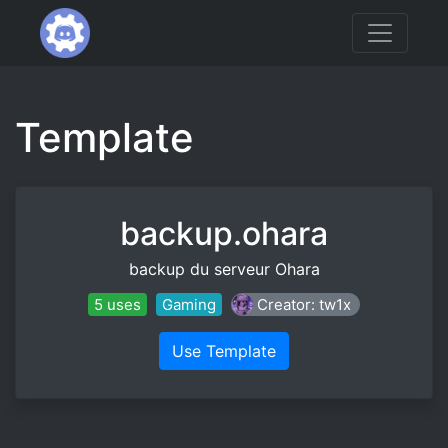
Template
backup.ohara
backup du serveur Ohara
5 uses
Gaming
Creator: tw1x
Use Template