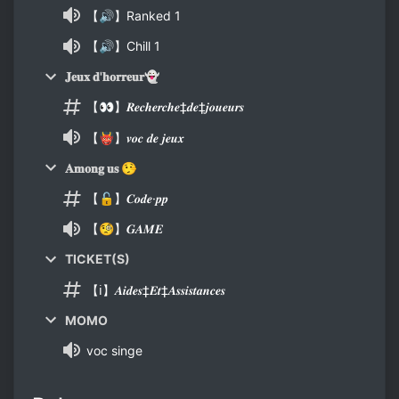
【🔊】Ranked 1
【🔊】Chill 1
𝐉𝐞𝐮𝐱 𝐝'𝐡𝐨𝐫𝐫𝐞𝐮𝐫👻
【👀】𝑹𝒆𝒄𝒉𝒆𝒓𝒄𝒉𝒆‡𝒅𝒆‡𝒋𝒐𝒖𝒆𝒖𝒓𝒔
【👹】𝒗𝒐𝒄 𝒅𝒆 𝒋𝒆𝒖𝒙
𝐀𝐦𝐨𝐧𝐠 𝐮𝐬 🤥
【🔓】𝑪𝒐𝒅𝒆·𝒑𝒑
【🧐】𝑮𝑨𝑴𝑬
TICKET(S)
【ℹ️】𝑨𝒊𝒅𝒆𝒔‡𝑬𝒕‡𝑨𝒔𝒔𝒊𝒔𝒕𝒂𝒏𝒄𝒆𝒔
MOMO
voc singe