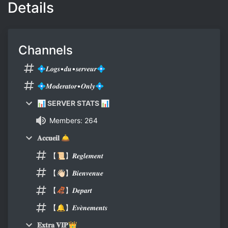
Details
Channels
💠𝑳𝒐𝒈𝒔•𝒅𝒖•𝒔𝒆𝒓𝒗𝒆𝒖𝒓💠
💠𝑴𝒐𝒅𝒆𝒓𝒂𝒕𝒐𝒓•𝑶𝒏𝒍𝒚💠
📊 SERVER STATS 📊
Members: 264
𝐀𝐜𝐜𝐮𝐞𝐢𝐥 🛎
【📜】𝑹𝒆𝒈𝒍𝒆𝒎𝒆𝒏𝒕
【👋🏻】𝑩𝒊𝒆𝒏𝒗𝒆𝒏𝒖𝒆
【🦧】𝑫𝒆𝒑𝒂𝒓𝒕
【🔔】𝑬𝒗𝒆̀𝒏𝒆𝒎𝒆𝒏𝒕𝒔
𝐄𝐱𝐭𝐫𝐚 𝐕𝐈𝐏👑