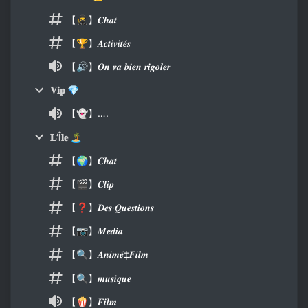
【🥷】𝑪𝒉𝒂𝒕
【🏆】𝑨𝒄𝒕𝒊𝒗𝒊𝒕𝒆́𝒔
【🔊】𝑶𝒏 𝒗𝒂 𝒃𝒊𝒆𝒏 𝒓𝒊𝒈𝒐𝒍𝒆𝒓
𝐕𝐢𝐩 💎
【👻】….
𝐋’Î𝐥𝐞 🏝
【🌍】𝑪𝒉𝒂𝒕
【🎬】𝑪𝒍𝒊𝒑
【❓】𝑫𝒆𝒔·𝑸𝒖𝒆𝒔𝒕𝒊𝒐𝒏𝒔
【📷】𝑴𝒆𝒅𝒊𝒂
【🔍】𝑨𝒏𝒊𝒎𝒆́‡𝑭𝒊𝒍𝒎
【🔍】𝒎𝒖𝒔𝒊𝒒𝒖𝒆
【🍿】𝑭𝒊𝒍𝒎