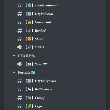
【⚙️】𝒖𝒑𝒅𝒂𝒕𝒆-𝒗𝒂𝒍𝒐𝒓𝒂𝒏𝒕
【🔢】𝑰𝑫‡𝑽𝒂𝒍𝒐𝒓𝒂𝒏𝒕
【🤠】𝑮𝒂𝒎𝒆-𝒄𝒉𝒊𝒍𝒍
【🗡️】𝑹𝒂𝒏𝒌𝒆𝒅
【😍】𝑺𝒌𝒊𝒏𝒔
【🔊】Chill 1
𝐆𝐓𝐀 𝐑𝐏🎭
【👀】𝑺𝒑𝒆𝒄 𝑹𝑷
𝐅𝐨𝐫𝐭𝐧𝐢𝐭𝐞 🗺
【🔢】𝑰𝑫‡𝑬𝒑𝒊𝒄𝒈𝒂𝒎𝒆𝒔
【🦙】𝑩𝒂𝒕𝒕𝒍𝒆·𝑹𝒐𝒚𝒂𝒍
【🎭】𝑪𝒓𝒆́𝒂𝒕𝒊𝒇
【🧩】𝑳𝒆𝒈𝒐