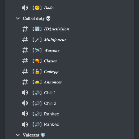
【😴】𝑫𝒐𝒅𝒐
𝐂𝐚𝐥𝐥 𝐨𝐟 𝐝𝐮𝐭𝐲 💀
【🔢】𝑰𝑫‡𝑨𝒄𝒕𝒊𝒗𝒊𝒔𝒊𝒐𝒏
【🗡】𝑴𝒖𝒍𝒕𝒊𝒋𝒐𝒖𝒆𝒖𝒓
【🛩】𝑾𝒂𝒓𝒛𝒐𝒏𝒆
【🔫】𝑪𝒍𝒂𝒔𝒔𝒆𝒔
【🔓】𝑪𝒐𝒅𝒆·𝒑𝒑
【🛎️】𝑨𝒏𝒏𝒐𝒏𝒄𝒆𝒔
【🔊】Chill 1
【🔊】Chill 2
【🔊】Ranked
【🔊】Ranked
𝐕𝐚𝐥𝐨𝐫𝐚𝐧𝐭 🛡️