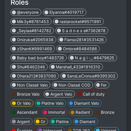
Roles
@everyone
Elyanna#4019717
Mik3y#8761453
rastarocket#9571991
_Seyiaa#8142782
S a d n e s s#7362878
Onizuka#2065938
Fianso281#3531426
zShanK#9991469
Ombre#8484586
Baby bad boy#1483726
N a g i -_-#6479625
Shu#6462346
Marshall_433#1916310
Ohara212#3837090
SansLeCronus#9395302
Non Classé Valo
Non Classé COD
Fer
Bronze Valo
Argent Valo
Call of duty
Or Valo
Platine Valo
Diamant Valo
Ascendant
Immortal
Radiant
Bronze
Argent
Or
Platine
Diamant
Écarlate
Iridescent
TOP 250
Valorant