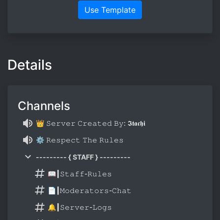
Use Template
Details
Channels
👑 𝚂𝚎𝚛𝚟𝚎𝚛 𝙲𝚛𝚎𝚊𝚝𝚎𝚍 𝙱𝚢: 𝕴𝖙𝖆𝖈𝖍𝖎
⚙️ 𝚁𝚎𝚜𝚙𝚎𝚌𝚝 𝚃𝚑𝚎 𝚁𝚞𝚕𝚎𝚜
--------- { STAFF } ---------
📖┃𝚂𝚝𝚊𝚏𝚏-𝚁𝚞𝚕𝚎𝚜
📄┃𝙼𝚘𝚍𝚎𝚛𝚊𝚝𝚘𝚛𝚜-𝙲𝚑𝚊𝚝
🔔┃𝚂𝚎𝚛𝚟𝚎𝚛-𝙻𝚘𝚐𝚜