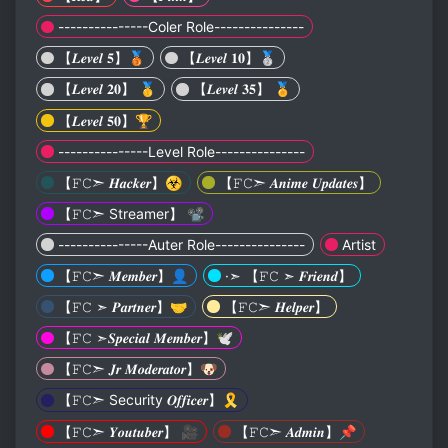
---------------Coler Role---------------
【𝑳𝒆𝒗𝒆𝒍 𝟓】🥉
【𝑳𝒆𝒗𝒆𝒍 𝟏𝟎】🥈
【𝑳𝒆𝒗𝒆𝒍 𝟐𝟎】 🥇
【𝑳𝒆𝒗𝒆𝒍 𝟑𝟓】 🏅
【𝑳𝒆𝒗𝒆𝒍 𝟓𝟎】🏆
---------------Level Role---------------
【𝙵𝙲➣ 𝑯𝒂𝒄𝒌𝒆𝒓】☣
【𝙵𝙲➣ 𝑨𝒏𝒊𝒎𝒆 𝑼𝒑𝒅𝒂𝒕𝒆𝒔】
【𝙵𝙲➣ Streamer】 📽
---------------Auter Role---------------
Artist
【𝙵𝙲➣ 𝑴𝒆𝒎𝒃𝒆𝒓】👤
·➣ 【𝙵𝙲 ➣ 𝑭𝒓𝒊𝒆𝒏𝒅】
【𝙵𝙲 ➣ 𝑷𝒂𝒓𝒕𝒏𝒆𝒓】🤝
【𝙵𝙲➣ 𝑯𝒆𝒍𝒑𝒆𝒓】
【𝙵𝙲 ➣𝑺𝒑𝒆𝒄𝒊𝒂𝒍 𝑴𝒆𝒎𝒃𝒆𝒓】🕊
【𝙵𝙲➣ 𝑱𝒓 𝑴𝒐𝒅𝒆𝒓𝒂𝒕𝒐𝒓】🐶
【𝙵𝙲➣ Security 𝑶𝒇𝒇𝒊𝒄𝒆𝒓】🎗
【𝙵𝙲➣ 𝒀𝒐𝒖𝒕𝒖𝒃𝒆𝒓】 🎥
【𝙵𝙲➣ 𝑨𝒅𝒎𝒊𝒏】📌