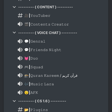
--------- { CONTENT } ---------
🎥┃𝚈𝚘𝚞𝚃𝚞𝚋𝚎𝚛
🎬┃𝙲𝚘𝚗𝚝𝚎𝚗𝚝𝚜 𝙲𝚛𝚎𝚊𝚝𝚘𝚛
--------- { VOICE CHAT } ---------
💬┃𝙶𝚎𝚗𝚛𝚊𝚕
💬┃𝙵𝚛𝚒𝚎𝚗𝚍𝚜 𝙽𝚒𝚐𝚑𝚝
💓┃𝙳𝚞𝚘
🎮┃𝚂𝚚𝚞𝚊𝚍
🕋┃𝚀𝚞𝚛𝚊𝚗 𝙺𝚊𝚛𝚎𝚎𝚖 / قرآن کریم
🎶┃𝙼𝚞𝚜𝚒𝚌 𝙻𝚊𝚛𝚊
😴┃𝙰𝙵𝙺
--------- { CS 1.6 } ---------
📂┃𝙿𝚕𝚞𝚐𝚒𝚗𝚜