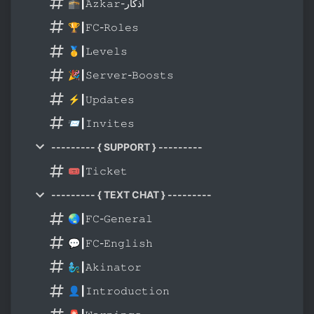
🕋┃𝙰𝚣𝚔𝚊𝚛-اذکار
🏆┃𝙵𝙲-𝚁𝚘𝚕𝚎𝚜
🥇┃𝙻𝚎𝚟𝚎𝚕𝚜
🎉┃𝚂𝚎𝚛𝚟𝚎𝚛-𝙱𝚘𝚘𝚜𝚝𝚜
⚡┃𝚄𝚙𝚍𝚊𝚝𝚎𝚜
📨┃𝙸𝚗𝚟𝚒𝚝𝚎𝚜
--------- { SUPPORT } ---------
🎟️┃𝚃𝚒𝚌𝚔𝚎𝚝
--------- { TEXT CHAT } ---------
🌏┃𝙵𝙲-𝙶𝚎𝚗𝚎𝚛𝚊𝚕
💬┃𝙵𝙲-𝙴𝚗𝚐𝚕𝚒𝚜𝚑
🧞‍♂️┃𝙰𝚔𝚒𝚗𝚊𝚝𝚘𝚛
👤┃𝙸𝚗𝚝𝚛𝚘𝚍𝚞𝚌𝚝𝚒𝚘𝚗