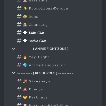
🚨┃𝚆𝚊𝚛𝚗𝚒𝚗𝚐𝚜
✨┃𝙿𝚛𝚘𝚖𝚘𝚝𝚒𝚘𝚗𝚜-𝙳𝚎𝚖𝚘𝚝𝚎
🤣┃𝙼𝚎𝚖𝚎
🎰┃𝙲𝚘𝚞𝚗𝚝𝚒𝚗𝚐
💬┃𝑼𝒓𝒅𝒖-𝑪𝒉𝒂𝒕
💬┃𝑨𝒓𝒂𝒃𝒊𝒄-𝑪𝒉𝒂𝒕
--------- { ANIME FIGHT ZONE } ---------
🔥┃𝙼𝚊𝚢┃𝙵𝚒𝚐𝚑𝚝
🌏┃𝙰𝚗𝚒𝚖𝚎-𝙳𝚒𝚜𝚌𝚞𝚜𝚜𝚒𝚘𝚗
--------- { RESOURCES } ---------
🎉┃𝙶𝚒𝚟𝚎𝚊𝚠𝚊𝚢𝚜
🎪┃𝙴𝚟𝚎𝚗𝚝𝚜
🤝┃𝙿𝚊𝚛𝚝𝚗𝚎𝚛𝚜
📜┃𝙿𝚊𝚛𝚝𝚗𝚎𝚛𝚜𝚑𝚒𝚙-𝚁𝚞𝚕𝚎𝚜