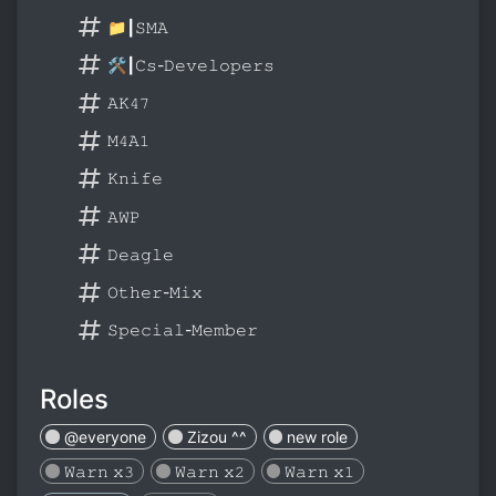
📁┃𝚂𝙼𝙰
🛠️┃𝙲𝚜-𝙳𝚎𝚟𝚎𝚕𝚘𝚙𝚎𝚛𝚜
𝙰𝙺𝟺𝟽
𝙼𝟺𝙰𝟷
𝙺𝚗𝚒𝚏𝚎
𝙰𝚆𝙿
𝙳𝚎𝚊𝚐𝚕𝚎
𝙾𝚝𝚑𝚎𝚛-𝙼𝚒𝚡
𝚂𝚙𝚎𝚌𝚒𝚊𝚕-𝙼𝚎𝚖𝚋𝚎𝚛
Roles
@everyone
Zizou ^^
new role
𝚆𝚊𝚛𝚗 𝚡𝟹
𝚆𝚊𝚛𝚗 𝚡𝟸
𝚆𝚊𝚛𝚗 𝚡𝟷