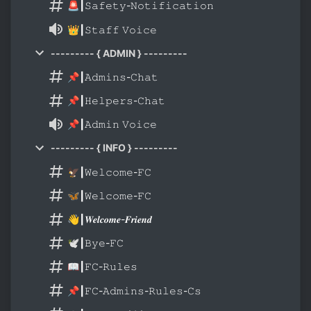
🚨┃𝚂𝚊𝚏𝚎𝚝𝚢-𝙽𝚘𝚝𝚒𝚏𝚒𝚌𝚊𝚝𝚒𝚘𝚗
👑┃𝚂𝚝𝚊𝚏𝚏 𝚅𝚘𝚒𝚌𝚎
--------- { ADMIN } ---------
📌┃𝙰𝚍𝚖𝚒𝚗𝚜-𝙲𝚑𝚊𝚝
📌┃𝙷𝚎𝚕𝚙𝚎𝚛𝚜-𝙲𝚑𝚊𝚝
📌┃𝙰𝚍𝚖𝚒𝚗 𝚅𝚘𝚒𝚌𝚎
--------- { INFO } ---------
🦅┃𝚆𝚎𝚕𝚌𝚘𝚖𝚎-𝙵𝙲
🦋┃𝚆𝚎𝚕𝚌𝚘𝚖𝚎-𝙵𝙲
👋┃𝑾𝒆𝒍𝒄𝒐𝒎𝒆-𝑭𝒓𝒊𝒆𝒏𝒅
🕊┃𝙱𝚢𝚎-𝙵𝙲
📖┃𝙵𝙲-𝚁𝚞𝚕𝚎𝚜
📌┃𝙵𝙲-𝙰𝚍𝚖𝚒𝚗𝚜-𝚁𝚞𝚕𝚎𝚜-𝙲𝚜