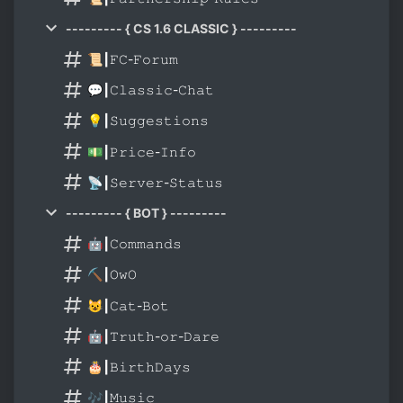
--------- { CS 1.6 CLASSIC } ---------
📜┃𝙵𝙲-𝙵𝚘𝚛𝚞𝚖
💬┃𝙲𝚕𝚊𝚜𝚜𝚒𝚌-𝙲𝚑𝚊𝚝
💡┃𝚂𝚞𝚐𝚐𝚎𝚜𝚝𝚒𝚘𝚗𝚜
💵┃𝙿𝚛𝚒𝚌𝚎-𝙸𝚗𝚏𝚘
📡┃𝚂𝚎𝚛𝚟𝚎𝚛-𝚂𝚝𝚊𝚝𝚞𝚜
--------- { BOT } ---------
🤖┃𝙲𝚘𝚖𝚖𝚊𝚗𝚍𝚜
⛏️┃𝙾𝚠𝙾
😺┃𝙲𝚊𝚝-𝙱𝚘𝚝
🤖┃𝚃𝚛𝚞𝚝𝚑-𝚘𝚛-𝙳𝚊𝚛𝚎
🎂┃𝙱𝚒𝚛𝚝𝚑𝙳𝚊𝚢𝚜
🎶┃𝙼𝚞𝚜𝚒𝚌