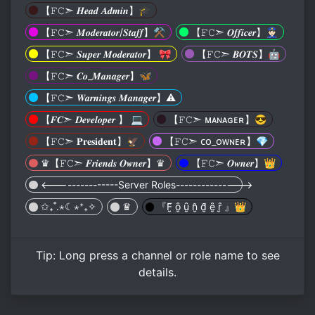
【𝙵𝙲➣ 𝑯𝒆𝒂𝒅 𝑨𝒅𝒎𝒊𝒏】🎓
【𝙵𝙲➣ 𝑴𝒐𝒅𝒆𝒓𝒂𝒕𝒐𝒓/𝑺𝒕𝒂𝒇𝒇】⚒
【𝙵𝙲➣ 𝑶𝒇𝒇𝒊𝒄𝒆𝒓】👮🏻
【𝙵𝙲➣ 𝑺𝒖𝒑𝒆𝒓 𝑴𝒐𝒅𝒆𝒓𝒂𝒕𝒐𝒓】 🎀
【𝙵𝙲➣ 𝑩𝑶𝑻𝑺】🤖
【𝙵𝙲➣ 𝑪𝒐_𝑴𝒂𝒏𝒂𝒈𝒆𝒓】🦋
【𝙵𝙲➣ 𝑾𝒂𝒓𝒏𝒊𝒏𝒈𝒔 𝑴𝒂𝒏𝒂𝒈𝒆𝒓】⚠️
【𝑭𝑪➣ 𝑫𝒆𝒗𝒆𝒍𝒐𝒑𝒆𝒓 】 💻
【𝙵𝙲➣ ᴍᴀɴᴀɢᴇʀ】😎
【𝙵𝙲➣ 𝐏𝐫𝐞𝐬𝐢𝐝𝐞𝐧𝐭】🦅
【𝙵𝙲➣ ᴄᴏ_ᴏᴡɴᴇʀ】💎
♛【𝙵𝙲➣ 𝑭𝒓𝒊𝒆𝒏𝒅𝒔 𝑶𝒘𝒏𝒆𝒓】♛
【𝙵𝙲➣ 𝑶𝒘𝒏𝒆𝒓】👑
<---------------Server Roles--------------->
✩₊˚.⋆☾⋆⁺₊✧
♛
『F̮̑ ȏ̮ ȗ̮ n̮̑ d̮̑ ȇ̮ ȓ̮ 』👑
Tip:
Long press
a channel or role name to see
details.