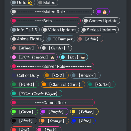
Urdu 💫
Muted
---------------Muted Role---------------
🎂
---------------Bots---------------
Games Update
Info Cs 1.6
Video Updates
Series Updates
Anime Fights
𝙵𝙲𝐁𝐮𝐦𝐩𝐞𝐫
【𝑨𝒅𝒖𝒍𝒕】
【𝑴𝒊𝒏𝒐𝒓】
【𝑮𝒆𝒏𝒅𝒆𝒓】?
【𝙵𝙲➣ 𝑷𝒓𝒊𝒏𝒄𝒆𝒔𝒔】👧🏻
【𝑩𝒐𝒚】👦🏻
---------------Server Role---------------
Call of Duty
【CS2】
【Roblox】
【PUBG】
【Clash of Clans】
【Cs 1.6】
【𝙵𝙲➣ 𝑪𝒍𝒂𝒔𝒔𝒊𝒄 𝑷𝒍𝒂𝒚𝒆𝒓】
---------------Games Role---------------
【𝑮𝒓𝒆𝒆𝒏】
【𝑷𝒖𝒓𝒑𝒍𝒆】
【𝒀𝒆𝒍𝒍𝒐𝒘】
【𝑩𝒍𝒂𝒄𝒌】
【𝑶𝒓𝒂𝒏𝒈𝒆】
【𝑩𝒍𝒖𝒆】
【𝑹𝒆𝒅】
【𝑷𝒊𝒏𝒌】