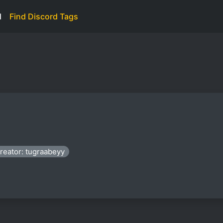
d
Find Discord Tags
reator: tugraabeyy