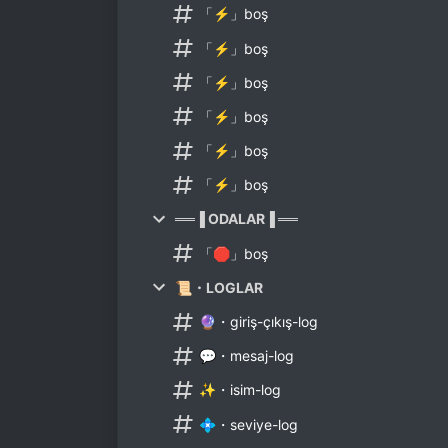
「⚡」boş
「⚡」boş
「⚡」boş
「⚡」boş
「⚡」boş
「⚡」boş
══▐ ODALAR▐ ══
「🛑」boş
📜・LOGLAR
🔮・giriş-çıkış-log
💬・mesaj-log
✨・isim-log
💠・seviye-log