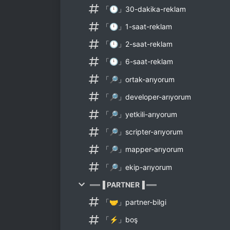
「🕛」30-dakika-reklam
「🕛」1-saat-reklam
「🕛」2-saat-reklam
「🕛」6-saat-reklam
「🔎」ortak-arıyorum
「🔎」developer-arıyorum
「🔎」yetkili-arıyorum
「🔎」scripter-arıyorum
「🔎」mapper-arıyorum
「🔎」ekip-arıyorum
══▐ PARTNER▐ ══
「🤝」partner-bilgi
「⚡」boş