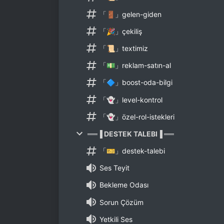
「🚪」gelen-giden
「🎉」çekiliş
「📜」textimiz
「💵」reklam-satın-al
「🔷」boost-oda-bilgi
「👻」level-kontrol
「👻」özel-rol-istekleri
══▐ DESTEK TALEBI▐ ══
「🎫」destek-talebi
Ses Teyit
Bekleme Odası
Sorun Çözüm
Yetkili Ses