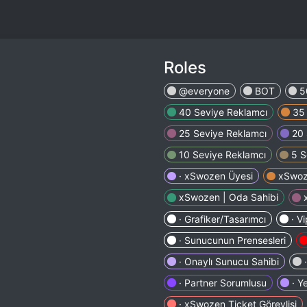
Roles
@everyone
BOT
5
40 Seviye Reklamcı
35
25 Seviye Reklamcı
20 
10 Seviye Reklamcı
5 S
· xSwozen Üyesi
xSwoz
xSwozen | Oda Sahibi
· Grafiker/Tasarımcı
· V
· Sunucunun Prensesleri
· Onaylı Sunucu Sahibi
· Partner Sorumlusu
· Y
· xSwozen Ticket Görevlisi