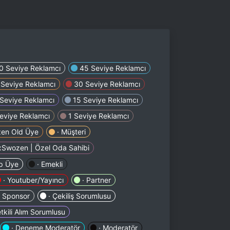
0 Seviye Reklamcı
45 Seviye Reklamcı
 Seviye Reklamcı
30 Seviye Reklamcı
Seviye Reklamcı
15 Seviye Reklamcı
eviye Reklamcı
1 Seviye Reklamcı
en Old Üye
· Müşteri
xSwozen | Özel Oda Sahibi
ip Üye
· Emekli
· Youtuber/Yayıncı
· Partner
· Sponsor
· Çekiliş Sorumlusu
etkili Alım Sorumlusu
· Deneme Moderatör
· Moderatör