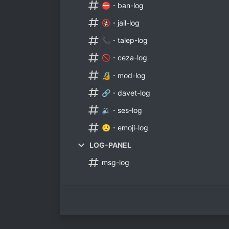
⛔・ban-log
🚷・jail-log
📞・talep-log
🚫・ceza-log
🔏・mod-log
🔗・davet-log
🔉・ses-log
🙂・emoji-log
LOG-PANEL
msg-log