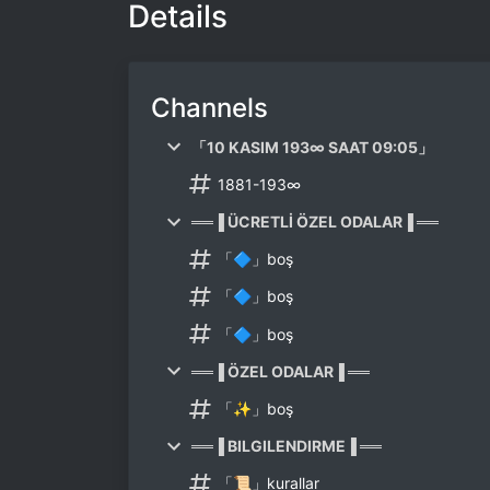
Details
Channels
「10 KASIM 193∞ SAAT 09:05」
1881-193∞
══▐ ÜCRETLİ ÖZEL ODALAR▐ ══
「🔷」boş
「🔷」boş
「🔷」boş
══▐ ÖZEL ODALAR▐ ══
「✨」boş
══▐ BILGILENDIRME▐ ══
「📜」kurallar