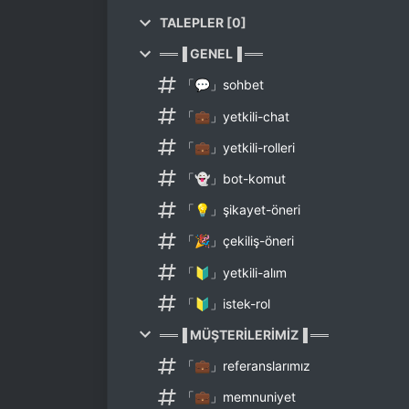
TALEPLER [0]
══▐ GENEL▐ ══
「💬」sohbet
「💼」yetkili-chat
「💼」yetkili-rolleri
「👻」bot-komut
「💡」şikayet-öneri
「🎉」çekiliş-öneri
「🔰」yetkili-alım
「🔰」istek-rol
══▐ MÜŞTERİLERİMİZ▐ ══
「💼」referanslarımız
「💼」memnuniyet