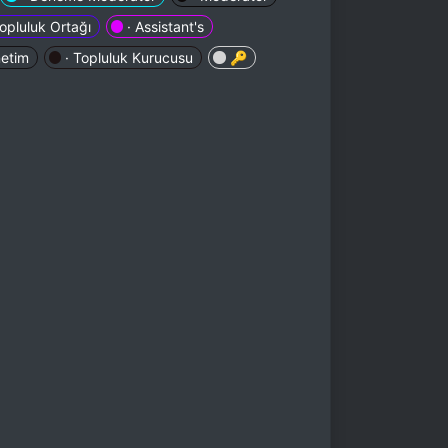
Topluluk Ortağı
· Assistant's
netim
· Topluluk Kurucusu
🔑