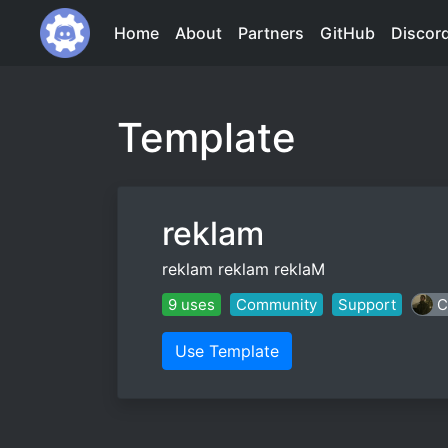
Home
About
Partners
GitHub
Discor
Template
reklam
reklam reklam reklaM
9 uses
Community
Support
C
Use Template