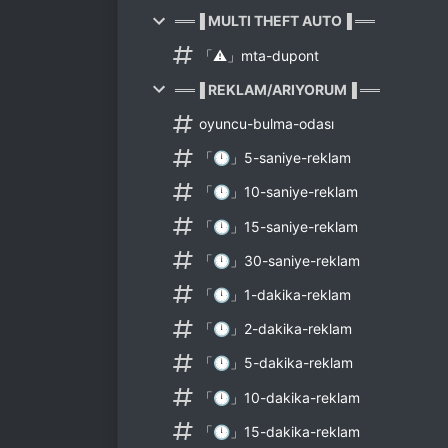
══▐ MULTI THEFT AUTO▐ ══
「⚠️」mta-dupont
══▐ REKLAM/ARIYORUM▐ ══
oyuncu-bulma-odası
「🕛」5-saniye-reklam
「🕛」10-saniye-reklam
「🕛」15-saniye-reklam
「🕛」30-saniye-reklam
「🕛」1-dakika-reklam
「🕛」2-dakika-reklam
「🕛」5-dakika-reklam
「🕛」10-dakika-reklam
「🕛」15-dakika-reklam