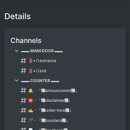
Details
Channels
▬▬ MAIN DOOR ▬▬
🚪•〢entrance
🚪•〢exit
▬▬ COUNTER ▬▬
🔔・『᲼announcemnt᲼』
⛔・『᲼disclaimer᲼』
✍・『᲼order-here᲼』
🪄・『᲼boosters᲼』