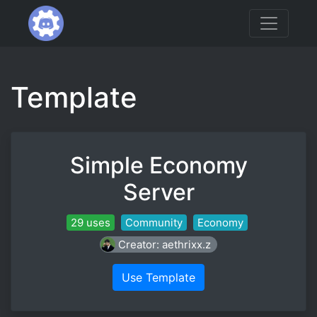
Template
Simple Economy
Server
29 uses
Community
Economy
Creator: aethrixx.z
Use Template