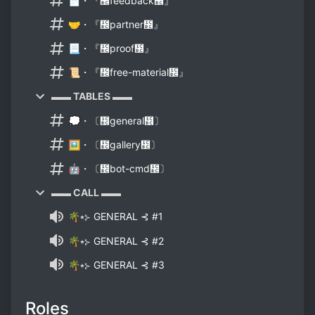
📄・『᲼feedback᲼』
🤝・『᲼partner᲼』
📃・『᲼proof᲼』
📜・『᲼free-material᲼』
▬▬ TABLES ▬▬
💭・〔᲼general᲼〕
🖼️・〔᲼gallery᲼〕
🤖・〔᲼bot-cmd᲼〕
▬▬ CALL ▬▬
🌴⭒⊱ GENERAL ⊰ #1
🌴⭒⊱ GENERAL ⊰ #2
🌴⭒⊱ GENERAL ⊰ #3
Roles