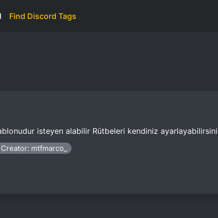
d
Find Discord Tags
lonudur isteyen alabilir Rütbeleri kendiniz ayarlayabilirsini
Creator: mtfmarco_