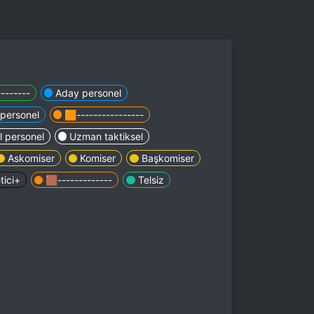
-------
Aday personel
personel
🟧----------------
l personel
Uzman taktiksel
Askomiser
Komiser
Başkomiser
tici+
🟫-------------
Telsiz