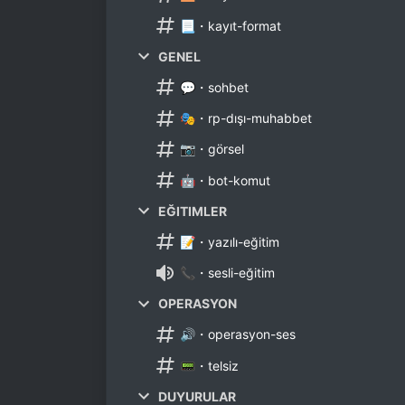
📃・kayıt-format
GENEL
💬・sohbet
🎭・rp-dışı-muhabbet
📷・görsel
🤖・bot-komut
EĞITIMLER
📝・yazılı-eğitim
📞・sesli-eğitim
OPERASYON
🔊・operasyon-ses
📟・telsiz
DUYURULAR