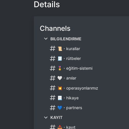
Details
Channels
BILGILENDIRME
📜・kurallar
🧾・rütbeler
🎖・eğitim-sistemi
🤍・anılar
💥・operasyonlarımız
📃・hikaye
💙・partners
KAYIT
📥・kayıt