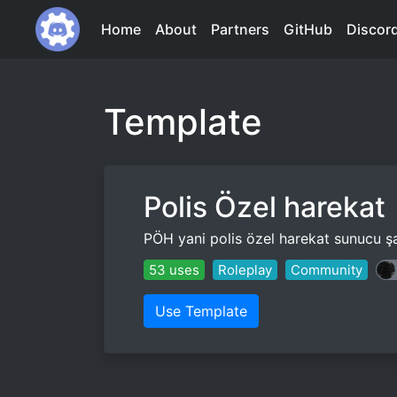
Home
About
Partners
GitHub
Discor
Template
Polis Özel harekat
PÖH yani polis özel harekat sunucu şab
53 uses
Roleplay
Community
Use Template