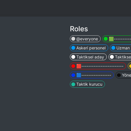
Roles
@everyone
🟩----------
Askeri personel
Uzman 
Taktiksel aday
Taktikse
🟥------------------------
🟦-----------------
Yöne
Taktik kurucu