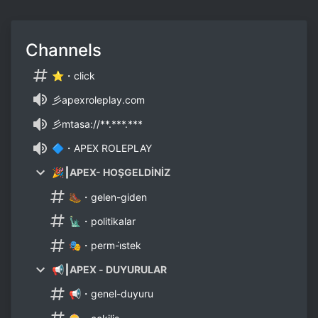
Channels
⭐・click
⼺apexroleplay.com
⼺mtasa://**.***.***
🔷・APEX ROLEPLAY
🎉┃APEX- HOŞGELDİNİZ
🥾・gelen-giden
🗽・politikalar
🎭・perm-i̇stek
📢┃APEX - DUYURULAR
📢・genel-duyuru