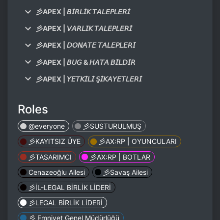
⼺APEX | 𝘉𝘐̇𝘙𝘓𝘐̇𝘒 𝘛𝘈𝘓𝘌𝘗𝘓𝘌𝘙𝘐̇
⼺APEX | 𝘝𝘈𝘙𝘓𝘐𝘒 𝘛𝘈𝘓𝘌𝘗𝘓𝘌𝘙𝘐̇
⼺APEX | 𝘋𝘖𝘕𝘈𝘛𝘌 𝘛𝘈𝘓𝘌𝘗𝘓𝘌𝘙𝘐̇
⼺APEX | 𝘉𝘜𝘎 & 𝘏𝘈𝘛𝘈 𝘉𝘐̇𝘓𝘋𝘐̇𝘙
⼺APEX | 𝘠𝘌𝘛𝘒𝘐̇𝘓𝘐̇ 𝘚̧𝘐̇𝘒𝘈𝘠𝘌𝘛𝘓𝘌𝘙𝘐̇
Roles
@everyone
⼺SUSTURULMUŞ
⼺KAYITSIZ ÜYE
⼺AX:RP | OYUNCULARI
⼺TASARIMCI
⼺AX:RP | BOTLAR
Cenazeoğlu Ailesi
⼺Savaş Ailesi
⼺İL-LEGAL BİRLİK LİDERİ
⼺LEGAL BİRLİK LİDERİ
⼺ Emniyet Genel Müdürlüğü