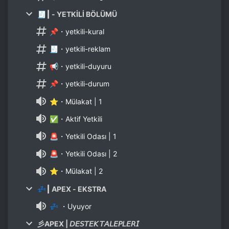
🧾┃ - YETKİLİ BÖLÜMÜ
📌・yetkili-kural
🧾・yetkili-reklam
📢・yetkili-duyuru
📌・yetkili-durum
⭐・Mülakat | 1
✅・Aktif Yetkili
🚨・Yetkili Odası | 1
🚨・Yetkili Odası | 2
⭐・Mülakat | 2
💤┃ APEX - EKSTRA
💤 ・Uyuyor
⼺APEX | 𝘋𝘌𝘚𝘛𝘌𝘒 𝘛𝘈𝘓𝘌𝘗𝘓𝘌𝘙𝘐̇