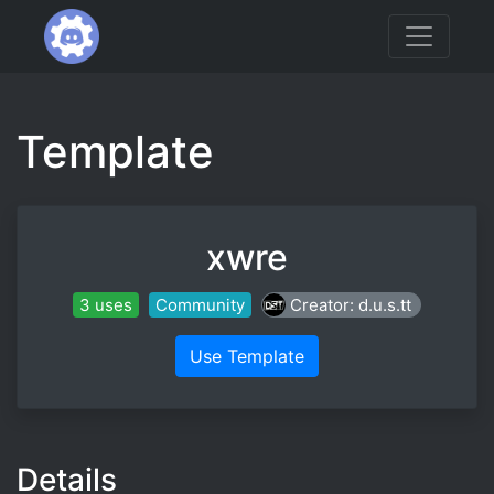
Template
xwre
3 uses
Community
Creator: d.u.s.tt
Use Template
Details