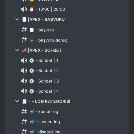
⏰・10:00 | 20:00
📑┃APEX - BAŞVURU
📑・başvuru
💂・başvuru-sonuç
📣┃APEX - SOHBET
💿・Sohbet | 1
💿・Sohbet | 2
💿・Sohbet | 3
💿・Sohbet | 4
🧾・ - LOG KATEGORİSİ
🤿・komut-log
🤿・sunucu-log
🤿・discord-log