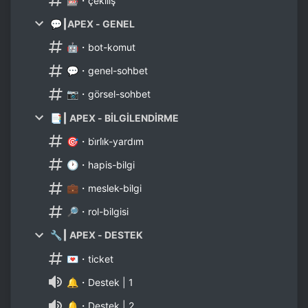
🎰・çekiliş
💬┃APEX - GENEL
🤖・bot-komut
💬・genel-sohbet
📷・görsel-sohbet
📑┃ APEX - BİLGİLENDİRME
🎯・bi̇rli̇k-yardım
🕐・hapis-bilgi
💼・meslek-bilgi
🔎・rol-bilgisi
🔧┃ APEX - DESTEK
💌・ticket
🔔・Destek | 1
🔔・Destek | 2