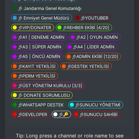
⼺ Jandarma Genel Komutanlığı
⼺ Emniyet Genel Müdürü
⼺YOUTUBER
⼺VIP/DONATER
⼺REHBER EKİBİ [4/20]
⼺A1 | DENEME ADMİN
⼺A2 | OYUN ADMİN
⼺A3 | SÜPER ADMİN
⼺A4 | LİDER ADMİN
⼺A5 | ÖNCÜ ADMİN
⼺ADMİN EKİBİ [12/20]
⼺KAYIT YETKİLİSİ
⼺DESTEK YETKİLİSİ
⼺PERM YETKİLİSİ
⼺ÜST YÖNETİM KURULU [3/3]
⼺ DONATE SORUMLUSU
⼺WHATSAPP DESTEK
⼺SUNUCU YÖNETİMİ
⼺DEVELOPER
⼺🔑
⼺SUNUCU SAHİBİ
Tip:
Long press
a channel or role name to see