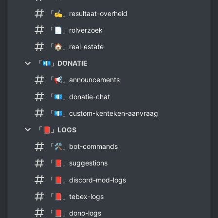
「✍」resultaat-overheid
「📄」rolverzoek
「🏠」real-estate
「💶」DONATIE
「📢」announcements
「💶」donatie-chat
「💶」custom-kenteken-aanvraag
「📕」LOGS
「🛠」bot-commands
「📕」suggestions
「📕」discord-mod-logs
「📕」tebex-logs
「📕」dono-logs