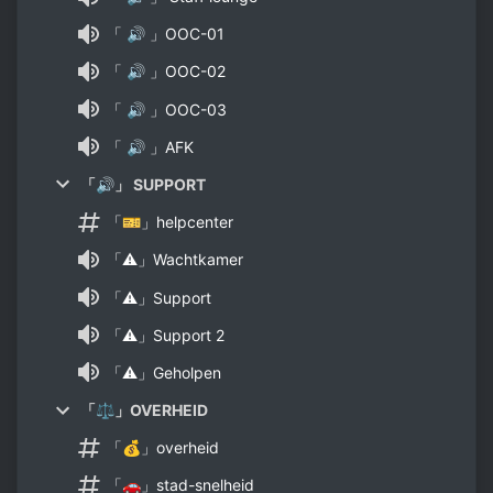
「 🔊 」OOC-01
「 🔊 」OOC-02
「 🔊 」OOC-03
「 🔊 」AFK
「🔊」 SUPPORT
「🎫」helpcenter
「⚠」Wachtkamer
「⚠」Support
「⚠」Support 2
「⚠」Geholpen
「⚖」OVERHEID
「💰」overheid
「🚗」stad-snelheid