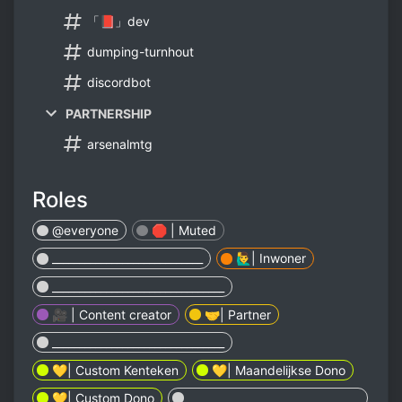
「📕」dev
dumping-turnhout
discordbot
PARTNERSHIP
arsenalmtg
Roles
@everyone
🛑 | Muted
____________________________
🙋‍♂️| Inwoner
________________________________
🎥 | Content creator
🤝| Partner
________________________________
💛| Custom Kenteken
💛| Maandelijkse Dono
💛| Custom Dono
________________________________