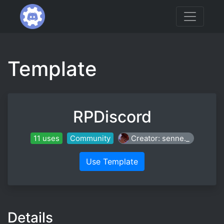
Template
RPDiscord
11 uses
Community
Creator: senne._
Use Template
Details