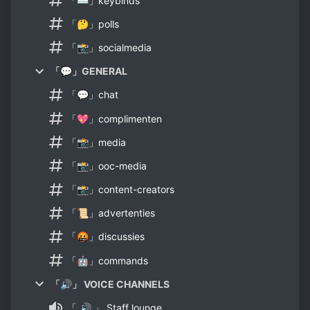
「⌨」keybinds
「🤔」polls
「📸」socialmedia
「💬」GENERAL
「💬」chat
「💖」complimenten
「📸」media
「📸」ooc-media
「📸」content-creators
「📜」advertenties
「🤬」discussies
「🤖」commands
「🔊」 VOICE CHANNELS
「 🔊 」 Staff lounge