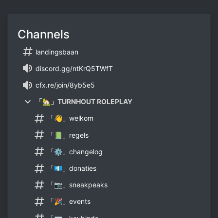
Channels
landingsbaan
discord.gg/ntKrQ5TWfT
cfx.re/join/8yb5e5
「🏡」TURNHOUT ROLEPLAY
「👋」welkom
「📗」regels
「⚙」changelog
「💶」donaties
「📷」sneakpeaks
「🎉」events