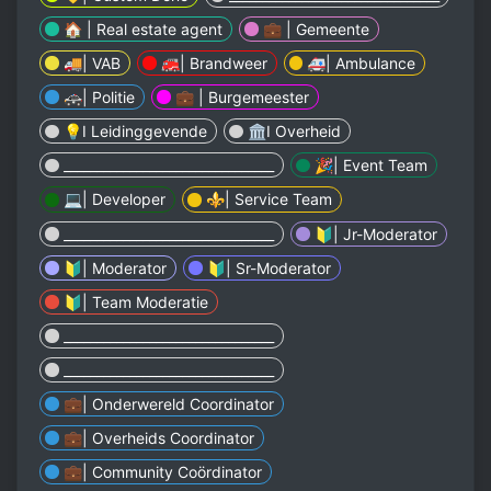
🏠 | Real estate agent
💼 | Gemeente
🚚| VAB
🚒| Brandweer
🚑| Ambulance
🚓| Politie
💼 | Burgemeester
💡I Leidinggevende
🏛️I Overheid
________________________________
🎉| Event Team
💻| Developer
⚜️| Service Team
________________________________
🔰| Jr-Moderator
🔰| Moderator
🔰| Sr-Moderator
🔰| Team Moderatie
________________________________
________________________________
💼| Onderwereld Coordinator
💼| Overheids Coordinator
💼| Community Coördinator