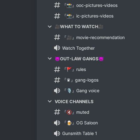
『📸』ooc-pictures-videos
『📸』ic-pictures-videos
🎥WHAT TO WATCH🎥
『🎥』movie-recommendation
Watch Together
😈OUT-LAW GANGS😈
『🚩』rules
『♛』gang-logos
『🎙』Gang voice
VOICE CHANNELS
『🔇』muted
『🍺』OG Saloon
Gunsmith Table 1