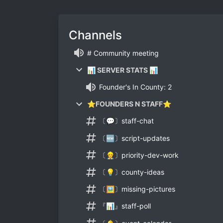
Channels
# Community meeting
📊 SERVER STATS 📊
Founder's In County: 2
⭐FOUNDERS N STAFF⭐
〔💬〕staff-chat
〔🆕〕script-updates
〔👷〕priority-dev-work
〔💡〕county-ideas
〔🖼〕missing-pictures
『📊』staff-poll