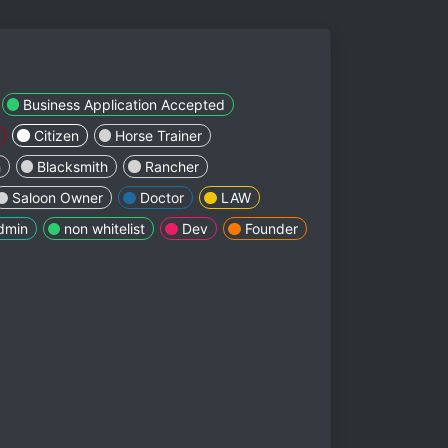
Business Application Accepted
Citizen
Horse Trainer
h
Blacksmith
Rancher
Saloon Owner
Doctor
LAW
dmin
non whitelist
Dev
Founder