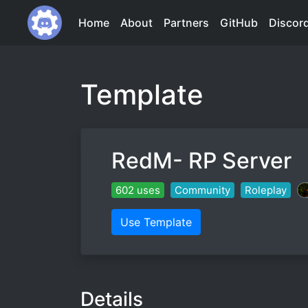
Home
About
Partners
GitHub
Discor
Template
RedM- RP Server
602 uses
Community
Roleplay
Use Template
Details