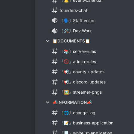
〔🔔〕event-calendar
founders-chat
〔🗣〕Staff voice
〔🛠〕Dev Work
📋DOCUMENTS📋
〔📚〕server-rules
『🚫』admin-rules
『📢』county-updates
『📢』discord-updates
『🖼』streamer-pngs
📣INFORMATION📣
〔🌐〕change-log
『📝』business-application
『🗒』whitelist-application