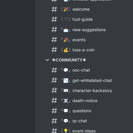
〔🎉〕welcome
〔🖤〕hud-guide
『📩』new-suggestions
『🎉』events
〔💰〕toss-a-coin
✵COMMUNITY✵
『💬』ooc-chat
『📉』get-whitelisted-chat
『📖』character-backstory
『☠』death-notice
『💬』questions
『💬』rp-chat
〔💡〕event-ideas