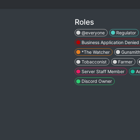
Roles
@everyone
Regulator
Business Application Denied
*The Watcher
Gunsmit
Tobacconist
Farmer
Server Staff Member
A
Discord Owner