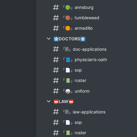
『🟢』annsburg
『🟤』tumbleweed
『🟠』armadillo
🩻DOCTORS🩻
『🖹』doc-applications
『📘』physician’s-oath
『📄』sop
『📗』roster
『🥋』uniform
📛LAW📛
『🖹』law-applications
『📄』sop
『📗』roster