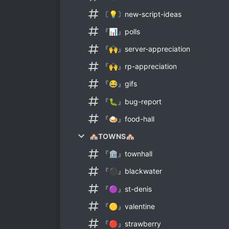
〔💡〕new-script-ideas
『📊』polls
『🙌』server-appreciation
『🙌』rp-appreciation
『😂』gifs
『🐛』bug-report
『🍛』food-hall
🏘️TOWNS🏘️
『🏛』townhall
『⚫』blackwater
『🟣』st-denis
『🟡』valentine
『🔴』strawberry