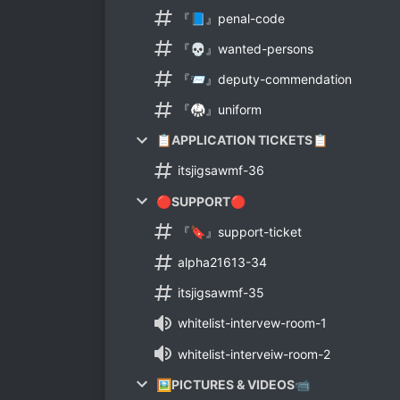
『📘』penal-code
『💀』wanted-persons
『📨』deputy-commendation
『🥋』uniform
📋APPLICATION TICKETS📋
itsjigsawmf-36
🔴SUPPORT🔴
『🔖』support-ticket
alpha21613-34
itsjigsawmf-35
whitelist-intervew-room-1
whitelist-interveiw-room-2
🖼PICTURES & VIDEOS📹