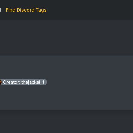
d
Find Discord Tags
Creator: thejackel_1