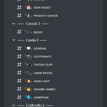
『📅』ᴡɪᴘᴇ-ʀᴇᴀᴄᴛ
『🕺🏽』ᴘʀɪᴠᴀᴛᴇ-ꜱᴇʀᴠᴇʀ
——《 ᴍᴜꜱꞮᴄ 》——
『🎶』ᴍᴜsɪᴄ
——《 ᴍᴀꞮɴ 》——
『💬』ɢᴇɴᴇʀᴀʟ
『📸』ꜰᴏᴏᴛᴘʀɪɴᴛꜱ
『📲』ᴛɪᴋᴛᴏᴋ-ᴄʟɪᴘꜱ
『⛏』ꜰᴀʀᴍ-ᴘʀᴏᴏꜰ
『💥』ʀᴀɪᴅ-ʟᴏᴏᴛ
『👑』ɪɴɢᴀᴍᴇ-ɴᴀᴍᴇꜱ
『🌎』ɢᴀᴍᴇᴘʟᴀɴ
——《 ꜱᴇƦᴠᴇƦꜱ 》——