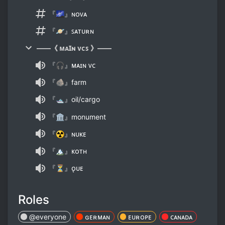
『🌌』ɴᴏᴠᴀ
『🪐』ꜱᴀᴛᴜʀɴ
——《 ᴍᴀꞮɴ ᴠᴄꜱ 》——
『🎧』ᴍᴀɪɴ ᴠᴄ
『🪨』farm
『🛥』oil/cargo
『🏛』monument
『☢』ɴᴜᴋᴇ
『🏔』ᴋᴏᴛʜ
『⏳』ᴏ̨ᴜᴇ
Roles
@everyone
ɢᴇʀᴍᴀɴ
ᴇᴜʀᴏᴘᴇ
ᴄᴀɴᴀᴅᴀ