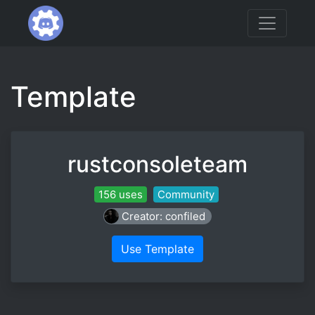
Template
rustconsoleteam
156 uses
Community
Creator: confiled
Use Template