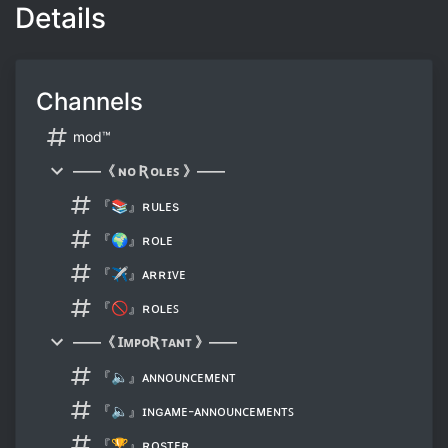
Details
Channels
mod™
——《 ɴᴏ Ʀᴏʟᴇꜱ 》——
『📚』ʀᴜʟᴇs
『🌍』ʀᴏʟᴇ
『✈』ᴀʀʀɪᴠᴇ
『🚫』ʀᴏʟᴇꜱ
——《 ꞮᴍᴘᴏƦᴛᴀɴᴛ 》——
『🔈』ᴀɴɴᴏᴜɴᴄᴇᴍᴇɴᴛ
『🔈』ɪɴɢᴀᴍᴇ-ᴀɴɴᴏᴜɴᴄᴇᴍᴇɴᴛꜱ
『🏆』ʀᴏsᴛᴇʀ