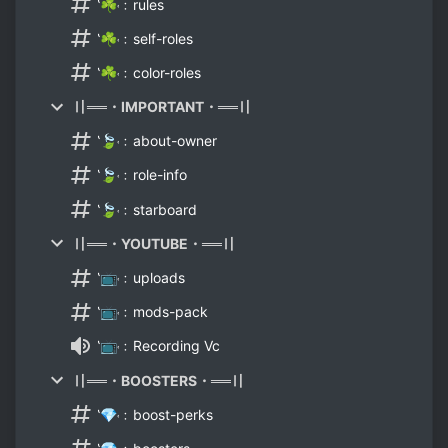
‛☘˓﹕rules
‛☘˓﹕self-roles
‛☘˓﹕color-roles
〢══・IMPORTANT・══〢
‛🍃˓﹕about-owner
‛🍃˓﹕role-info
‛🍃˓﹕starboard
〢══・YOUTUBE・══〢
‛📺˓﹕uploads
‛📺˓﹕mods-pack
‛📺˓﹕Recording Vc
〢══・BOOSTERS・══〢
‛💎˓﹕boost-perks