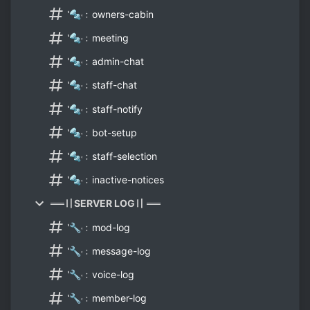
‛🔩˓﹕owners-cabin
‛🔩˓﹕meeting
‛🔩˓﹕admin-chat
‛🔩˓﹕staff-chat
‛🔩˓﹕staff-notify
‛🔩˓﹕bot-setup
‛🔩˓﹕staff-selection
‛🔩˓﹕inactive-notices
══〢SERVER LOG〢 ══
‛🔧˓﹕mod-log
‛🔧˓﹕message-log
‛🔧˓﹕voice-log
‛🔧˓﹕member-log