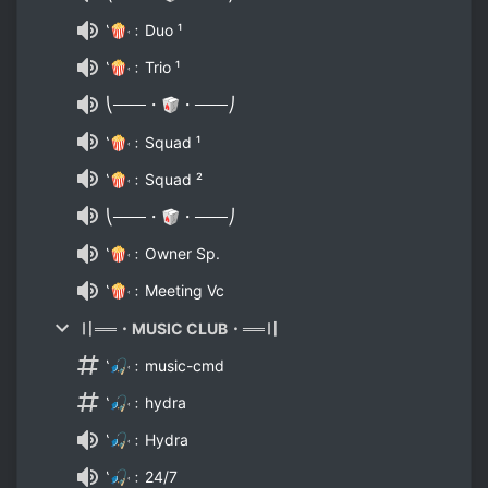
‛🍿˓﹕Duo ¹
‛🍿˓﹕Trio ¹
⎝───・🥡・───⎠
‛🍿˓﹕Squad ¹
‛🍿˓﹕Squad ²
⎝───・🥡・───⎠
‛🍿˓﹕Owner Sp.
‛🍿˓﹕Meeting Vc
〢══・MUSIC CLUB・══〢
‛🎣˓﹕music-cmd
‛🎣˓﹕hydra
‛🎣˓﹕Hydra
‛🎣˓﹕24/7