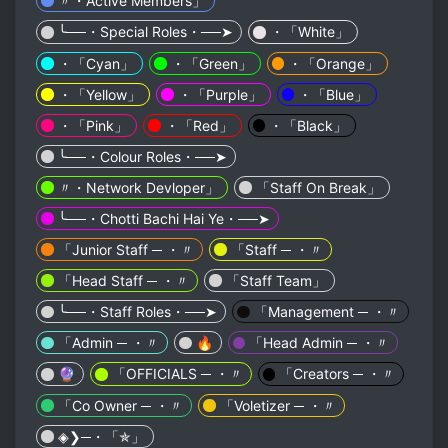
〃・Active Members」
╰──・Special Roles・──➤
・「White」
・「Cyan」
・「Green」
・「Orange」
・「Yellow」
・「Purple」
・「Blue」
・「Pink」
・「Red」
・「Black」
╰──・Colour Roles・──➤
〃・Network Devloper」
「Staff On Break」
╰──・Chotti Bachi Hai Ye・──➤
「Junior Staff ─ ・〃
「Staff ─ ・〃
「Head Staff ─ ・〃
「Staff Team」
╰──・Staff Roles・──➤
「Management ─ ・〃
「Admin ─ ・〃
🔥
「Head Admin ─ ・〃
🔮
「OFFICIALS ─ ・〃
「Creators ─ ・〃
「Co Owner ─ ・〃
「Voletizer ─ ・〃
◈❯─・「✯」