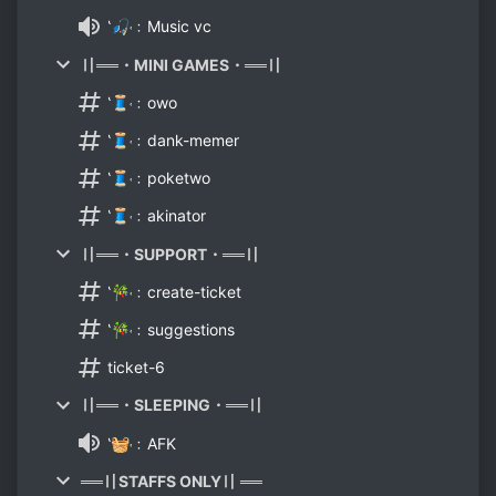
‛🎣˓﹕Music vc
〢══・MINI GAMES・══〢
‛🧵˓﹕owo
‛🧵˓﹕dank-memer
‛🧵˓﹕poketwo
‛🧵˓﹕akinator
〢══・SUPPORT・══〢
‛🎋˓﹕create-ticket
‛🎋˓﹕suggestions
ticket-6
〢══・SLEEPING・══〢
‛🧺˓﹕AFK
══〢STAFFS ONLY〢 ══