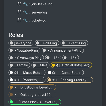
‛🔧˓﹕join-leave-log
‛🔧˓﹕server-log
‛🔧˓﹕ticket-log
Roles
@everyone
・Poll-Ping
・Event-Ping
・Youtube-Ping
・Announcement-Ping
・Giveaways Ping
・18-
・18+
・Female
・Male
𒑟〘Official Bots〙𒈧
⌬〢「Music Bots」
⌬〢「Game Bots」
✰ 〢「Workers」・
✰ 〢「Kalyug Prani's」・
・「Dirt Block ๑ Level 5」
・「Oak Log ๑ Level 10」
・「Grass Block ๑ Level 15」