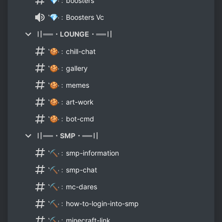
‛💎˓﹕boosters
‛💎˓﹕Boosters Vc
〢══・LOUNGE・══〢
‛🍪˓﹕chill-chat
‛🍪˓﹕gallery
‛🍪˓﹕memes
‛🍪˓﹕art-work
‛🍪˓﹕bot-cmd
〢══・SMP・══〢
‛⛏˓﹕smp-information
‛⛏˓﹕smp-chat
‛⛏˓﹕mc-dares
‛⛏˓﹕how-to-login-into-smp
‛⛏˓﹕minecraft-link