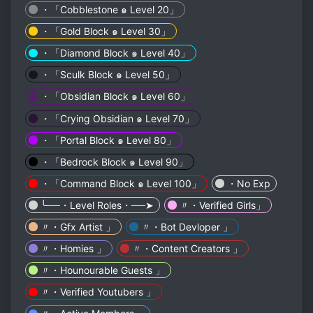
・「Cobblestone ๑ Level 20」
・「Gold Block ๑ Level 30」
・「Diamond Block ๑ Level 40」
・「Sculk Block ๑ Level 50」
・「Obsidian Block ๑ Level 60」
・「Crying Obsidian ๑ Level 70」
・「Portal Block ๑ Level 80」
・「Bedrock Block ๑ Level 90」
・「Command Block ๑ Level 100」
・No Exp
╰──・Level Roles・──➤
〃・Verified Girls」
〃・Gfx Artist 」
〃・Bot Devloper 」
〃・Homies 」
〃・Content Creators 」
〃・Hounourable Guests 」
〃・Verified Youtubers 」