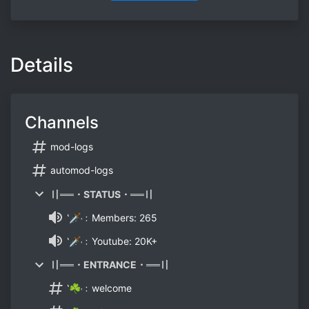
Details
Channels
mod-logs
automod-logs
〢══・STATUS・══〢
‛🗡˓﹕Members: 265
‛🗡˓﹕Youtube: 20K+
〢══・ENTRANCE・══〢
‛☘˓﹕welcome