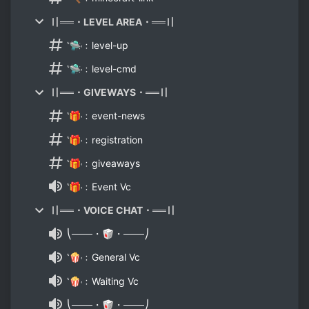
〢══・LEVEL AREA・══〢
‛🛸˓﹕level-up
‛🛸˓﹕level-cmd
〢══・GIVEWAYS・══〢
‛🎁˓﹕event-news
‛🎁˓﹕registration
‛🎁˓﹕giveaways
‛🎁˓﹕Event Vc
〢══・VOICE CHAT・══〢
⎝───・🥡・───⎠
‛🍿˓﹕General Vc
‛🍿˓﹕Waiting Vc
⎝───・🥡・───⎠