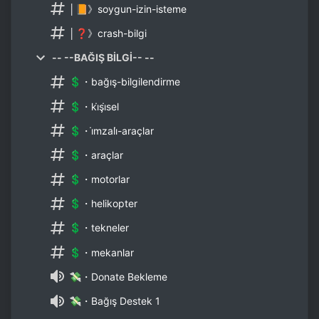
│📙》soygun-izin-isteme
│❓》crash-bilgi
-- --BAĞIŞ BİLGİ-- --
💲・bağış-bilgilendirme
💲・ki̇şi̇sel
💲・i̇mzali̇-araçlar
💲・araçlar
💲・motorlar
💲・helikopter
💲・tekneler
💲・mekanlar
💸・Donate Bekleme
💸・Bağış Destek 1