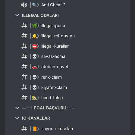
│🔍》Anti Cheat 2
ILLEGAL ODALARI
│🌿》i̇llegal-ipucu
│🔔》illegal-rol-duyuru
│📛》illegal-kurallar
│💀》savas-acma
│🚗》otoban-davet
│💀》renk-claim
│💀》kıyafet-claim
│🏡》hood-talep
-- --LEGAL BAŞVURU-- --
İC KANALLAR
│📙》soygun-kuralları