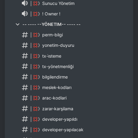
│💢》Sunucu Yönetim
│💢》! Owner !
-- ---- --YÖNETIM-- ---- --
│💢》perm-bilgi
│💢》yonetim-duyuru
│💢》tx-i̇steme
│💢》tx-yönetmenliği
│💢》bilgilendirme
│💢》meslek-kodları
│💢》arac-kodlari
│💢》zarar-karşilama
│💢》developer-yapıldı
│💢》developer-yapılacak