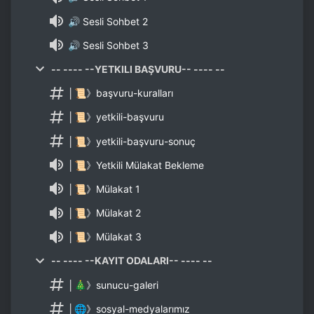
🔊 Sesli Sohbet 2
🔊 Sesli Sohbet 3
-- ---- --YETKILI BAŞVURU-- ---- --
│📜》başvuru-kuralları
│📜》yetkili-başvuru
│📜》yetkili-başvuru-sonuç
│📜》Yetkili Mülakat Bekleme
│📜》Mülakat 1
│📜》Mülakat 2
│📜》Mülakat 3
-- ---- --KAYIT ODALARI-- ---- --
│🎄》sunucu-galeri
│🌐》sosyal-medyalarımız