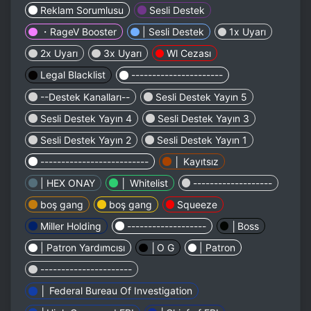
Reklam Sorumlusu
Sesli Destek
・RageV Booster
| Sesli Destek
1x Uyarı
2x Uyarı
3x Uyarı
Wl Cezası
Legal Blacklist
----------------------
--Destek Kanalları--
Sesli Destek Yayın 5
Sesli Destek Yayın 4
Sesli Destek Yayın 3
Sesli Destek Yayın 2
Sesli Destek Yayın 1
--------------------------
│ Kayıtsız
| HEX ONAY
│ Whitelist
-------------------
boş gang
boş gang
Squeeze
Miller Holding
-------------------
│Boss
| Patron Yardımcısı
│O G
| Patron
----------------------
│ Federal Bureau Of Investigation