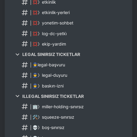
│💢》etkinlik
│💢》etkinlik-yerleri
│💢》yonetim-sohbet
│💢》log-dc-yetki̇
│💢》ekip-yardim
LEGAL SINIRSIZ TICKETLAR
│👮legal-başvuru
│👮》legal-duyuru
│👮》baskın-izni
ILLEGAL SINIRSIZ TICKETLAR
│🏢》miller-holding-sınırsız
│🛠》squeeze-sınırsız
│💀》boş-sınırsız