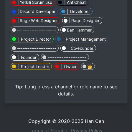
│Yetkili Sorumlusu
│ AntiCheat
│Discord Developer
│ Developer
│Rage Web Designer
│Rage Designer
----------------------
Ban Hammer
│ Project Director
│ Project Management
----------------------
│ Co-Founder
│ Founder
----------------------
│ Project Leader
│ Owner
👑
Tip:
Long press
a channel or role name to see
details.
Copyright © 2020-2025
Han Cen
Terms of Service
Privacy Policy