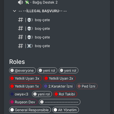
💸・Bağış Destek 2
-- --İLLEGAL BAŞVURU-- --
│💀》boş-çete
│💀》boş-çete
│💀》boş-çete
│☠》boş-çete
Roles
@everyone
yeni rol
yeni rol
Yetkili Uyarı 3x
Yetkili Uyarı 2x
Yetkili Uyarı 1x
2.Karakter İzni
Ped İzni
owye<3
yeni rol
Rol Takibi
Ruqeon Dev
----------------------
General Responsible
Alt Yönetim