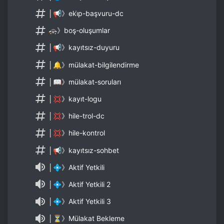
│📢》eki̇p-başvuru-dc
🚓》boş-oluşumlar
│📢》kayıtsız-duyuru
│🔔》mülakat-bilgilendirme
│📖》mülakat-soruları
│💢》kayıt-logu
│💢》hile-trol-dc
│💢》hile-kontrol
│📢》kayıtsız-sohbet
│💠》Aktif Yetkili
│💠》Aktif Yetkili 2
│💠》Aktif Yetkili 3
│⏳》Mülakat Bekleme