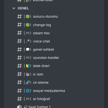
GENEL
│🟢》sunucu-durumu
│🟢》change-log
│🎮》steam-hex
│🎤》voice-chat
│💬》genel-sohbet
│🎮》oyundan-kareler
│🔰》istek-öneri
│📚》ic-isim
│🔗》ck-isteme
│🌐》sosyal-medyalarımız
│🎮》ai-fotoğraf
🔊 Sesli Sohbet 1