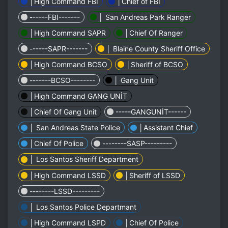
│High Command FBI
│Chief of FBI
------FBI-------
│ San Andreas Park Ranger
│High Command SAPR
│Chief Of Ranger
------SAPR-------
│ Blaine County Sheriff Office
│High Command BCSO
│Sheriff of BCSO
-------BCSO--------
│ Gang Unit
│High Command GANG UNİT
│Chief Of Gang Unit
-----GANGUNİT------
│ San Andreas State Police
│Assistant Chief
│Chief Of Police
--------SASP---------
│ Los Santos Sheriff Department
│High Command LSSD
│Sheriff of LSSD
--------LSSD---------
│ Los Santos Police Departmant
│High Command LSPD
│Chief Of Police