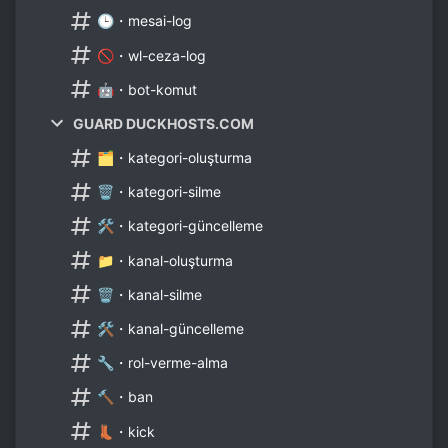
🕒・mesai-log
🚫・wl-ceza-log
🤖・bot-komut
GUARD DUCKHOSTS.COM
🗂・kategori-oluşturma
🗑・kategori-silme
🛠・kategori-güncelleme
📁・kanal-oluşturma
🗑・kanal-silme
🛠・kanal-güncelleme
🔧・rol-verme-alma
🔨・ban
👢・kick