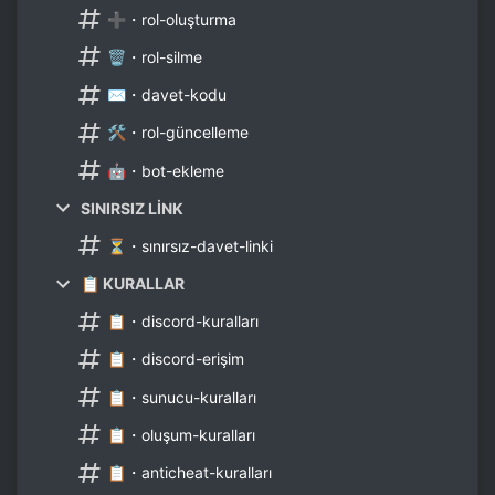
➕・rol-oluşturma
🗑・rol-silme
✉・davet-kodu
🛠・rol-güncelleme
🤖・bot-ekleme
SINIRSIZ LİNK
⏳・sınırsız-davet-linki
📋 KURALLAR
📋・discord-kuralları
📋・discord-erişim
📋・sunucu-kuralları
📋・oluşum-kuralları
📋・anticheat-kuralları