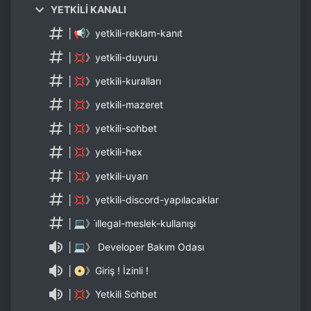
YETKİLİ KANALI
│📢》yetkili-reklam-kanıt
│💢》yetkili-duyuru
│💢》yetkili-kuralları
│💢》yetkili-mazeret
│💢》yetkili-sohbet
│💢》yetkili-hex
│💢》yetkili-uyarı
│💢》yetkili-discord-yapılacaklar
│💻》i̇llegal-meslek-kullanışı
│💻》 Developer Bakım Odası
│📀》Giriş ! İzinli !
│💢》Yetkili Sohbet