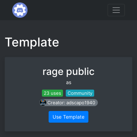
Template
rage public
as
23 uses
Community
Creator: adscapo1940
Use Template