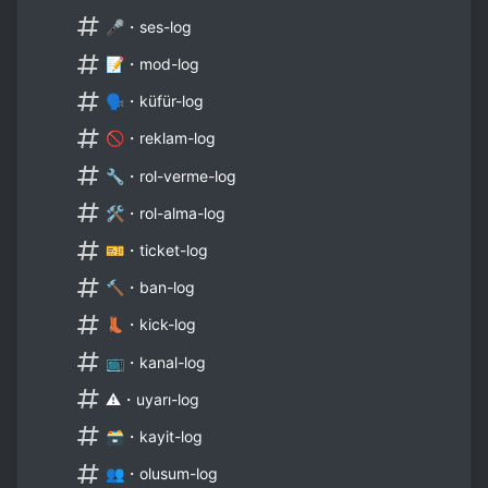
🎤・ses-log
📝・mod-log
🗣・küfür-log
🚫・reklam-log
🔧・rol-verme-log
🛠・rol-alma-log
🎫・ticket-log
🔨・ban-log
👢・kick-log
📺・kanal-log
⚠・uyarı-log
🗃・kayit-log
👥・olusum-log