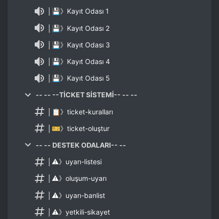
│💾》Kayıt Odası 1
│💾》Kayıt Odası 2
│💾》Kayıt Odası 3
│💾》Kayıt Odası 4
│💾》Kayıt Odası 5
-- -- --TİCKET SİSTEMİ-- -- --
│📋》ticket-kuralları
│🎫》ticket-oluştur
-- -- DESTEK ODALARI-- --
│⚠》uyarı-listesi
│⚠》oluşum-uyarı
│⚠》uyarı-banlist
│⚠》yetkili-sikayet