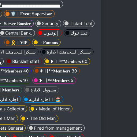
▄▄▄▄▄▄▄▄▄▄▄▄▄▄▄▄▄▄▄
🛡️〢𝐄𝐯𝐞𝐧𝐭 𝐒𝐮𝐩𝐞𝐫𝐯𝐢𝐬𝐨𝐫
𝐞𝐫𝐯𝐞𝐫 𝐁𝐨𝐨𝐬𝐭𝐞𝐫
Security
Ticket Tool
Central Bank.
يوتـيوب│
تـيك تـوك
🎗〢𝐕𝐈𝐏
・𝐅𝐚𝐦𝐨𝐮𝐬
دمـتك الادارة الــعليا
شـــكرا لـــخدمتك الادارة
▄
Blacklist staff
❥ 〢‏ᴿᵂ𝐌𝐞𝐦𝐛𝐞𝐫𝐬 60
❥ 〢‏ᴿᵂ𝐌𝐞𝐦𝐛𝐞𝐫𝐬 40
❥ 〢‏ᴿᵂ𝐌𝐞𝐦𝐛𝐞𝐫𝐬 30
❥ 〢‏ᴿᵂ𝐌𝐞𝐦𝐛𝐞𝐫𝐬 10
❥ 〢‏ᴿᵂ𝐌𝐞𝐦𝐛𝐞𝐫𝐬 5
𝐞𝐦𝐛𝐞𝐫𝐬
مسؤول الادارة
اجازه اداره العليا
اجازة ادارية 〢🏖
ls Collector
• Medal of Honor
le's Man
• The Old Man
kets General
Fired from management