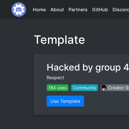
Home
About
Partners
GitHub
Discor
Template
Hacked by group 
Respect
184 uses
Community
Creator: 
Use Template