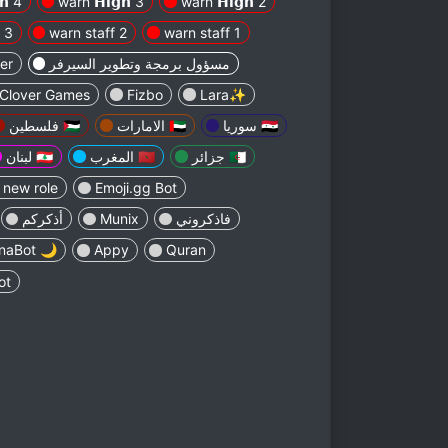
𝗵 4
warn 𝗛𝗶𝗴𝗵 3
warn 𝗛𝗶𝗴𝗵 2
 3
warn staff 2
warn staff 1
er
مسؤول برمجة وتطوير السيرفر
Clover Games
Fizbo
Lara✨
سوريا 🇸🇾
الامارات 🇦🇪
فلسطين 🇵🇸
جزائر 🇩🇿
المغرب 🇲🇦
لبنان 🇱🇧
new role
Emoji.gg Bot
أذكركم
Munix
فاذكروني
naBot 🌙
Appy
Quran
ot