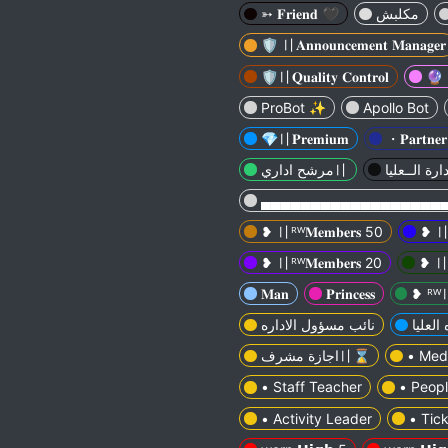
➳ 𝐅𝐫𝐢𝐞𝐧𝐝 🖤
مكلبش
🛡️ 〢𝐀𝐧𝐧𝐨𝐮𝐧𝐜𝐞𝐦𝐞𝐧𝐭 𝐌𝐚𝐧𝐚𝐠𝐞𝐫
🛡️〢𝐐𝐮𝐚𝐥𝐢𝐭𝐲 𝐂𝐨𝐧𝐭𝐫𝐨𝐥
🔮・ 
ProBot ✨
Apollo Bot
💎〢𝐏𝐫𝐞𝐦𝐢𝐮𝐦
・𝐏𝐚𝐫𝐭𝐧𝐞𝐫
مرشح اداري〢
شــكرا لــخ
▄▄▄▄▄▄▄▄▄▄▄▄▄▄▄▄▄▄
❥ 〢‏ᴿᵂ𝐌𝐞𝐦𝐛𝐞𝐫𝐬 50
❥ 〢‏ᴿᵂ𝐌𝐞𝐦𝐛𝐞𝐫𝐬 20
𝐌𝐚𝐧
𝐏𝐫𝐢𝐧𝐜𝐞𝐬𝐬
❥ ᴿᵂ〢
نائب مسؤول الاداره
اجازة مشرف〢⌛
• Meda
• Staff Teacher
• Peop
• Activity Leader
• Tic