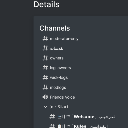
Details
Channels
moderator-only
تقديمات
owners
log-owners
wick-logs
modlogs
Friends Voice
➤・𝗦𝘁𝗮𝗿𝘁
🛬〢ᴿᵂ「𝗪𝗲𝗹𝗰𝗼𝗺𝗲」الـتـرحـيـب
📋〢ᴿᵂ「𝗥𝘂𝗹𝗲𝘀」الـقـوانـيـن