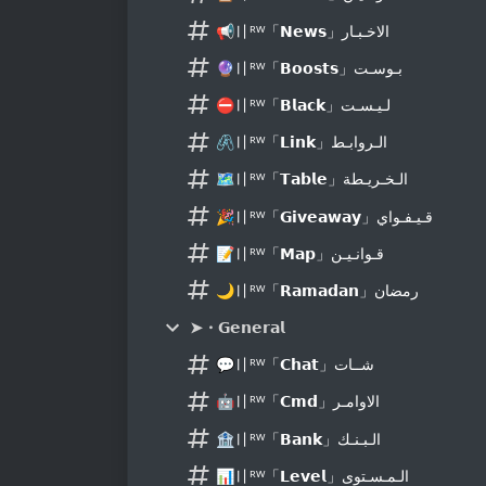
📢〢ᴿᵂ「𝗡𝗲𝘄𝘀」الاخـبـار
🔮〢ᴿᵂ「𝗕𝗼𝗼𝘀𝘁𝘀」بـوسـت
⛔〢ᴿᵂ「𝗕𝗹𝗮𝗰𝗸」لـيـسـت
🖇〢ᴿᵂ「𝗟𝗶𝗻𝗸」الـروابـط
🗺〢ᴿᵂ「𝗧𝗮𝗯𝗹𝗲」الـخـريـطة
🎉〢ᴿᵂ「𝗚𝗶𝘃𝗲𝗮𝘄𝗮𝘆」قـيـفـواي
📝〢ᴿᵂ「𝗠𝗮𝗽」قـوانـيـن
🌙〢ᴿᵂ「𝗥𝗮𝗺𝗮𝗱𝗮𝗻」رمضان
➤・𝗚𝗲𝗻𝗲𝗿𝗮𝗹
💬〢ᴿᵂ「𝗖𝗵𝗮𝘁」شــات
🤖〢ᴿᵂ「𝗖𝗺𝗱」الاوامـر
🏦〢ᴿᵂ「𝗕𝗮𝗻𝗸」الـبـنـك
📊〢ᴿᵂ「𝗟𝗲𝘃𝗲𝗹」الـمـسـتوى