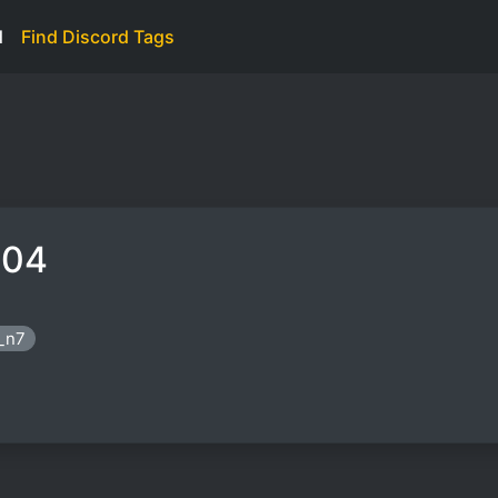
d
Find Discord Tags
404
9_n7