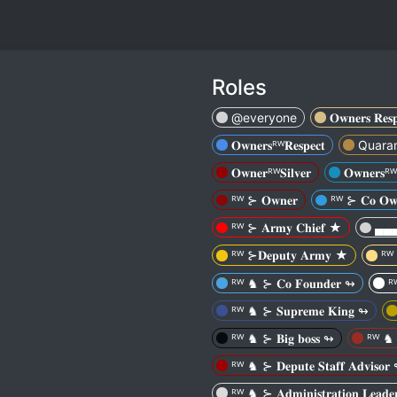
Roles
@everyone
𝐎𝐰𝐧𝐞𝐫𝐬 𝐑𝐞𝐬
𝐎𝐰𝐧𝐞𝐫𝐬ᴿᵂ𝐑𝐞𝐬𝐩𝐞𝐜𝐭
Quaran
𝐎𝐰𝐧𝐞𝐫ᴿᵂ𝐒𝐢𝐥𝐯𝐞𝐫
𝐎𝐰𝐧𝐞𝐫𝐬ᴿᵂ
ᴿᵂ ⊱ 𝐎𝐰𝐧𝐞𝐫
ᴿᵂ ⊱ 𝐂𝐨 𝐎𝐰
ᴿᵂ ⊱ 𝐀𝐫𝐦𝐲 𝐂𝐡𝐢𝐞𝐟 ★
▄▄
ᴿᵂ ⊱𝐃𝐞𝐩𝐮𝐭𝐲 𝐀𝐫𝐦𝐲 ★
ᴿᵂ ⊱
ᴿᵂ ♞ ⊱ 𝐂𝐨 𝐅𝐨𝐮𝐧𝐝𝐞𝐫 ↬
ᴿ
ᴿᵂ ♞ ⊱ 𝐒𝐮𝐩𝐫𝐞𝐦𝐞 𝐊𝐢𝐧𝐠 ↬
ᴿᵂ ♞ ⊱ 𝐁𝐢𝐠 𝐛𝐨𝐬𝐬 ↬
ᴿᵂ ♞ ⊱ 𝐃𝐞𝐩𝐮𝐭𝐞 𝐒𝐭𝐚𝐟𝐟 𝐀𝐝𝐯𝐢𝐬𝐨𝐫
ᴿᵂ ♞ ⊱ 𝐀𝐝𝐦𝐢𝐧𝐢𝐬𝐭𝐫𝐚𝐭𝐢𝐨𝐧 𝐋𝐞𝐚𝐝