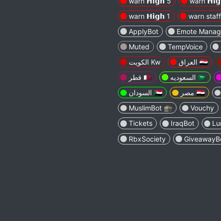
warn 𝗛𝗶𝗴𝗵 5
warn 𝗛𝗶𝗴
warn 𝗛𝗶𝗴𝗵 1
warn staff
ApplyBot
Emote Manag
Muted
TempVoice
العراق 🇮🇶
الكويت Kw
السعوديه 🇸🇦
قطر 🇶🇦
مصر 🇪🇬
السودان 🇸🇩
MuslimBot 🕋
Vouchy
Tickets
IraqBot
Lu
RbxSociety
GiveawayB