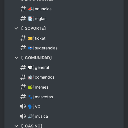
📣┊anuncios
📑┊reglas
〘SOPORTE〙
🎫┊ticket
📪┊sugerencias
〘COMUNIDAD〙
💬┊general
🤖┊comandos
🐸┊memes
🐾┊mascotas
🗣┊VC
🔊┊música
〘CASINO〙