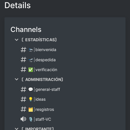
Details
Channels
〘ESTADÍSTICAS〙
🛬┊bienvenida
🛫┊despedida
✅┊verificación
〘ADMINISTRACIÓN〙
💬┊general-staff
💡┊ideas
🗂┊resgistros
🎙┊staff-VC
〘IMPORTANTE〙