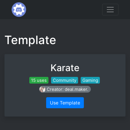
Template
Karate
15 uses
Community
Gaming
Creator: deal.maker.
Use Template