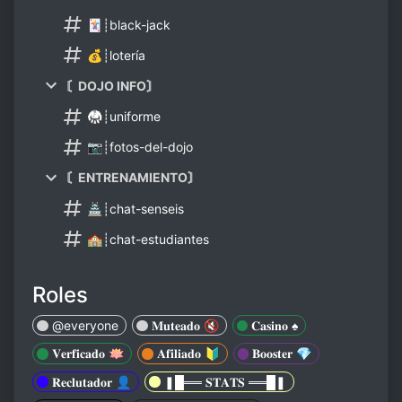
🃏┊black-jack
💰┊lotería
〘DOJO INFO〙
🥋┊uniforme
📷┊fotos-del-dojo
〘ENTRENAMIENTO〙
🏯┊chat-senseis
🏫┊chat-estudiantes
Roles
@everyone
𝐌𝐮𝐭𝐞𝐚𝐝𝐨 🔇
𝐂𝐚𝐬𝐢𝐧𝐨 ♠️
𝐕𝐞𝐫𝐟𝐢𝐜𝐚𝐝𝐨 🪷
𝐀𝐟𝐢𝐥𝐢𝐚𝐝𝐨 🔰
𝐁𝐨𝐨𝐬𝐭𝐞𝐫 💎
𝐑𝐞𝐜𝐥𝐮𝐭𝐚𝐝𝐨𝐫 👤
❚█══ 𝐒𝐓𝐀𝐓𝐒 ══█❚