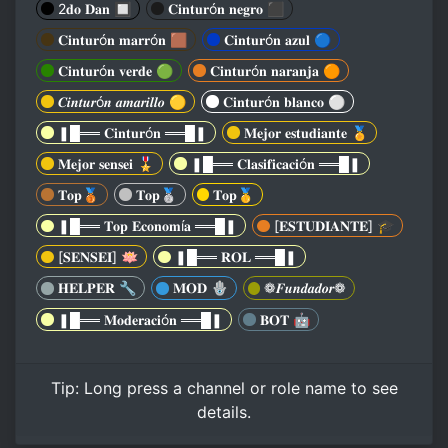
2𝐝𝐨 𝐃𝐚𝐧 🔲
𝐂𝐢𝐧𝐭𝐮𝐫ó𝐧 𝐧𝐞𝐠𝐫𝐨 ⬛️
𝐂𝐢𝐧𝐭𝐮𝐫ó𝐧 𝐦𝐚𝐫𝐫ó𝐧 🟫
𝐂𝐢𝐧𝐭𝐮𝐫ó𝐧 𝐚𝐳𝐮𝐥 🔵
𝐂𝐢𝐧𝐭𝐮𝐫ó𝐧 𝐯𝐞𝐫𝐝𝐞 🟢
𝐂𝐢𝐧𝐭𝐮𝐫ó𝐧 𝐧𝐚𝐫𝐚𝐧𝐣𝐚 🟠
𝑪𝒊𝒏𝒕𝒖𝒓ó𝒏 𝒂𝒎𝒂𝒓𝒊𝒍𝒍𝒐 🟡
𝐂𝐢𝐧𝐭𝐮𝐫ó𝐧 𝐛𝐥𝐚𝐧𝐜𝐨 ⚪️
❚█══ 𝐂𝐢𝐧𝐭𝐮𝐫ó𝐧 ══█❚
𝐌𝐞𝐣𝐨𝐫 𝐞𝐬𝐭𝐮𝐝𝐢𝐚𝐧𝐭𝐞 🏅
𝐌𝐞𝐣𝐨𝐫 𝐬𝐞𝐧𝐬𝐞𝐢 🎖️
❚█══ 𝐂𝐥𝐚𝐬𝐢𝐟𝐢𝐜𝐚𝐜𝐢ó𝐧 ══█❚
𝐓𝐨𝐩🥉
𝐓𝐨𝐩🥈
𝐓𝐨𝐩🥇
❚█══ 𝐓𝐨𝐩 𝐄𝐜𝐨𝐧𝐨𝐦í𝐚 ══█❚
[𝐄𝐒𝐓𝐔𝐃𝐈𝐀𝐍𝐓𝐄] 🎓
[𝐒𝐄𝐍𝐒𝐄𝐈] 🪷
❚█══ 𝐑𝐎𝐋 ══█❚
𝐇𝐄𝐋𝐏𝐄𝐑 🔧
𝐌𝐎𝐃 🪬
❁𝑭𝒖𝒏𝒅𝒂𝒅𝒐𝒓❁
❚█══ 𝐌𝐨𝐝𝐞𝐫𝐚𝐜𝐢ó𝐧 ══█❚
𝐁𝐎𝐓 🤖
Tip:
Long press
a channel or role name to see
details.