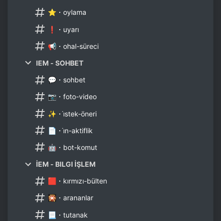
⭐・oylama
❗・uyarı
📢・ohal-süreci
IEM - SOHBET
💬・sohbet
📷・foto-video
✨・i̇stek-öneri
📄・i̇n-aktiflik
🤖・bot-komut
İEM - BILGI İŞLEM
🟥・kırmızı-bülten
🎇・arananlar
📃・tutanak