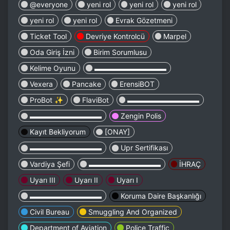
@everyone
yeni rol
yeni rol
yeni rol
yeni rol
yeni rol
Evrak Gözetmeni
Ticket Tool
Devriye Kontrolcü
Marpel
Oda Giriş İzni
Birim Sorumlusu
Kelime Oyunu
▬▬▬▬▬▬▬▬▬▬
Vexera
Pancake
ErensiBOT
ProBot ✨
FlaviBot
▬▬▬▬▬▬▬▬▬▬
▬▬▬▬▬▬▬▬▬▬
Zengin Polis
Kayıt Bekliyorum
[ONAY]
▬▬▬▬▬▬▬▬▬▬
Upr Sertifikası
Vardiya Şefi
▬▬▬▬▬▬▬▬▬▬
İHRAÇ
Uyarı III
Uyarı II
Uyarı I
▬▬▬▬▬▬▬▬▬▬
Koruma Daire Başkanlığı
Civil Bureau
Smuggling And Organized
Department of Aviation
Police Traffic