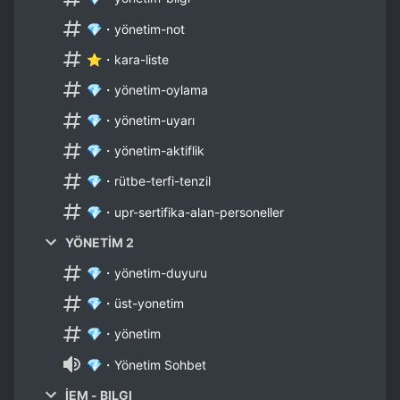
💎・yönetim-not
⭐・kara-liste
💎・yönetim-oylama
💎・yönetim-uyarı
💎・yönetim-aktiflik
💎・rütbe-terfi-tenzil
💎・upr-sertifika-alan-personeller
YÖNETİM 2
💎・yönetim-duyuru
💎・üst-yonetim
💎・yönetim
💎・Yönetim Sohbet
İEM - BILGI