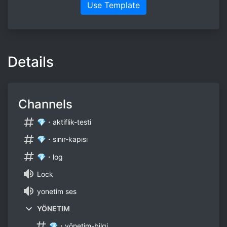
Use Template
Details
Channels
💎・aktiflik-testi
💎・sınır-kapısı
💎・log
Lock
yonetim ses
YÖNETIM
💎・yönetim-bilgi