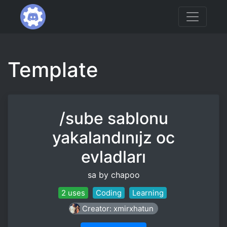
Template
/sube sablonu
yakalandınıjz oc
evladları
sa by chapoo
2 uses
Coding
Learning
Creator: xmirxhatun