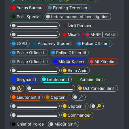
Yunus Bureau
Fighting Terrorism
Polis Special
federal bureau of investigation
▬▬▬▬▬▬▬▬▬▬
İzinli Personel
▬▬▬▬▬▬▬▬▬▬
Misafir
M-RP | Yetkili
LSPD
Academy Student
Police Officer I
Police Officer II
Police Officer III
Police Officer IIII
Müdür Kalemi
Alt Yönetim
▬▬▬▬▬▬▬▬▬▬
Birim Amiri
Sergeant I
Lieutenant I
Yönetim Sınıfı
☢️
▬▬▬▬▬▬▬▬▬▬
Üst Yönetim Sınıfı
Lieutenant II
Captain I
🗝️
▬▬▬▬▬▬▬▬▬▬
Captain II
🔑
▬▬▬▬▬▬▬▬▬▬
Commander
Chief of Police
Müdür Sınıfı