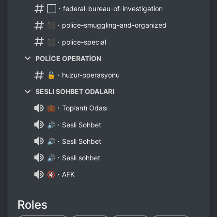
⬜・federal-bureau-of-investigation
⬛・police-smuggling-and-organized
⬛・police-special
POLİCE OPERATİON
🔓・huzur-operasyonu
SESLI SOHBET ODALARI
💼・Toplantı Odası
🔊・Sesli Sohbet
🔊・Sesli Sohbet
🔊・Sesli sohbet
🔇・AFK
Roles