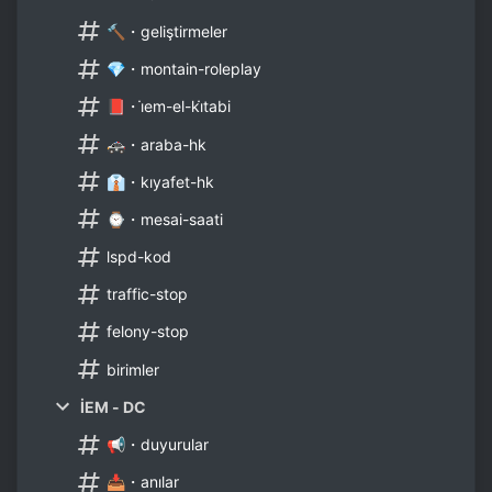
🔨・geliştirmeler
💎・montain-roleplay
📕・i̇em-el-ki̇tabi
🚓・araba-hk
👔・kıyafet-hk
⌚・mesai-saati
lspd-kod
traffic-stop
felony-stop
birimler
İEM - DC
📢・duyurular
📥・anılar