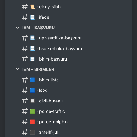
📜・elkoy-silah
📃・ifade
İEM - BAŞVURU
📃・upr-sertifika-başvuru
📃・hsu-sertifika-başvuru
📃・birim-başvuru
İEM - BIRIMLER
🟦・birim-liste
🟦・lspd
🔲・civil-bureau
🟩・police-traffic
🟥・police-dolphin
⬛・shreiff-jul