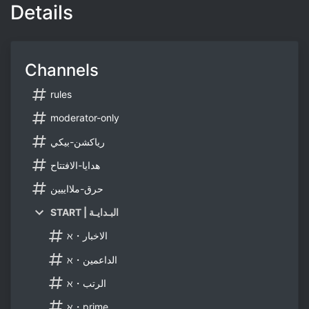
Details
Channels
rules
moderator-only
رياكشن-بيكي
هدايا-الافتتاح
حرق-ملااييين
START | البـدايـة
ℵ・الاخبار
ℵ・الداعمين
ℵ・الرتب
ℵ・prime