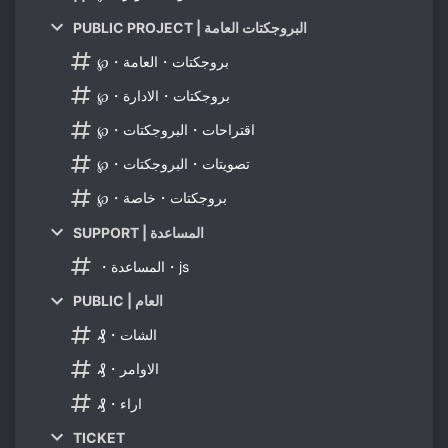
PUBLIC PROJECT | البروجكتات العامة
℘・بروجكتات・العامة
℘・بروجكتات・الادارة
℘・اقتراحات・البروجكتات
℘・تصويتات・البروجكتات
℘・بروجكتات・خاصة
SUPPORT | المساعدة
・المساعدة・js
PUBLIC | العام
₰・الشات
₰・الاوامر
₰・اراء
TICKET