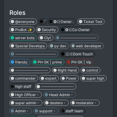
Roles
@everyone
✪〢Owner .
Ticket Tool
ProBot ✨
Security
✪〢Co-Owner
server bots
Clyt
-----------------------
Special Develops
py dev
web developer
--------------------------
♧︎︎︎〢Dont-Touch
friends:
PH-SK | prime
PH-SK | Vip
---------------------
Right Hand
control
commander
expert
Power
super high
high staff
---------------------
High Officer・
Head Admin・
super admin・
destero・
moderator・
Admin・
support・
staff team