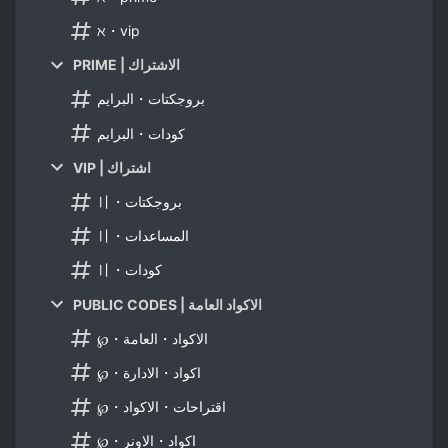
ℵ・vip
PRIME | الاشتراك
بروجكتات・البرايم
كودات・البرايم
VIP | اشتراك
〢・بروجكتات
〢・المساعدات
〢・كودات
PUBLIC CODES | الاكواد العامة
℘・الاكواد・العامة
℘・اكواد・الادارة
℘・اقتراحات・الاكواد
℘・اكواد・الاونر