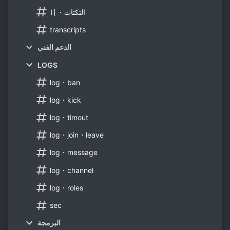
〢・التكتات
transcripts
الدعم الفني
LOGS
log・ban
log・kick
log・timout
log・join・leave
log・message
log・channel
log・roles
sec
البرمجة