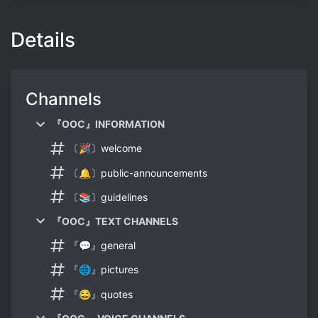
Details
Channels
『OOC』INFORMATION
〔🎉〕welcome
〔🔔〕public-announcements
〔📚〕guidelines
『OOC』TEXT CHANNELS
『💬』general
『🌐』pictures
『😂』quotes