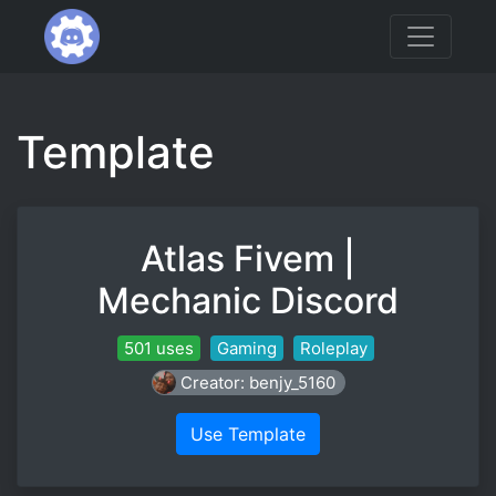
Template
Atlas Fivem |
Mechanic Discord
501 uses
Gaming
Roleplay
Creator: benjy_5160
Use Template