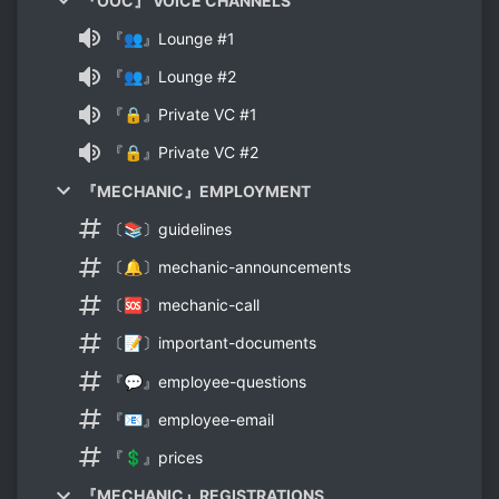
『OOC』 VOICE CHANNELS
『👥』Lounge #1
『👥』Lounge #2
『🔒』Private VC #1
『🔒』Private VC #2
『MECHANIC』EMPLOYMENT
〔📚〕guidelines
〔🔔〕mechanic-announcements
〔🆘〕mechanic-call
〔📝〕important-documents
『💬』employee-questions
『📧』employee-email
『💲』prices
『MECHANIC』REGISTRATIONS